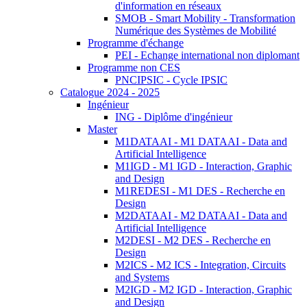
d'information en réseaux
SMOB - Smart Mobility - Transformation
Numérique des Systèmes de Mobilité
Programme d'échange
PEI - Echange international non diplomant
Programme non CES
PNCIPSIC - Cycle IPSIC
Catalogue 2024 - 2025
Ingénieur
ING - Diplôme d'ingénieur
Master
M1DATAAI - M1 DATAAI - Data and
Artificial Intelligence
M1IGD - M1 IGD - Interaction, Graphic
and Design
M1REDESI - M1 DES - Recherche en
Design
M2DATAAI - M2 DATAAI - Data and
Artificial Intelligence
M2DESI - M2 DES - Recherche en
Design
M2ICS - M2 ICS - Integration, Circuits
and Systems
M2IGD - M2 IGD - Interaction, Graphic
and Design