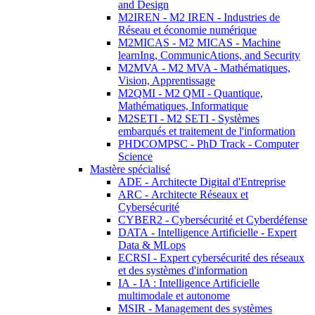
and Design
M2IREN - M2 IREN - Industries de
Réseau et économie numérique
M2MICAS - M2 MICAS - Machine
learnIng, CommunicAtions, and Security
M2MVA - M2 MVA - Mathématiques,
Vision, Apprentissage
M2QMI - M2 QMI - Quantique,
Mathématiques, Informatique
M2SETI - M2 SETI - Systèmes
embarqués et traitement de l'information
PHDCOMPSC - PhD Track - Computer
Science
Mastère spécialisé
ADE - Architecte Digital d'Entreprise
ARC - Architecte Réseaux et
Cybersécurité
CYBER2 - Cybersécurité et Cyberdéfense
DATA - Intelligence Artificielle - Expert
Data & MLops
ECRSI - Expert cybersécurité des réseaux
et des systèmes d'information
IA - IA : Intelligence Artificielle
multimodale et autonome
MSIR - Management des systèmes