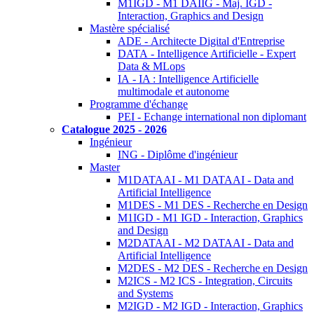
M1IGD - M1 DAIIG - Maj. IGD -
Interaction, Graphics and Design
Mastère spécialisé
ADE - Architecte Digital d'Entreprise
DATA - Intelligence Artificielle - Expert
Data & MLops
IA - IA : Intelligence Artificielle
multimodale et autonome
Programme d'échange
PEI - Echange international non diplomant
Catalogue 2025 - 2026
Ingénieur
ING - Diplôme d'ingénieur
Master
M1DATAAI - M1 DATAAI - Data and
Artificial Intelligence
M1DES - M1 DES - Recherche en Design
M1IGD - M1 IGD - Interaction, Graphics
and Design
M2DATAAI - M2 DATAAI - Data and
Artificial Intelligence
M2DES - M2 DES - Recherche en Design
M2ICS - M2 ICS - Integration, Circuits
and Systems
M2IGD - M2 IGD - Interaction, Graphics