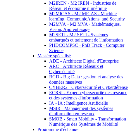
M2IREN - M2 IREN - Industries de
Réseau et économie numérique
M2MICAS - M2 MICAS - Machine
learnIng, CommunicAtions, and Security
M2MVA - M2 MVA - Mathématiques,
Vision, Apprentissage
M2SETI - M2 SETI - Systèmes
embarqués et traitement de l'information
PHDCOMPSC - PhD Track - Computer
Science
Mastère spécialisé
ADE - Architecte Digital d'Entreprise
ARC - Architecte Réseaux et
Cybersécurité
BGD - Big Data : gestion et analyse des
données massives
CYBER2 - Cybersécurité et Cyberdéfense
ECRSI - Expert cybersécurité des réseaux
et des systèmes d'information
IA - IA : Intelligence Artificielle
MSIR - Management des systèmes
d'information en réseaux
SMOB - Smart Mobility - Transformation
Numérique des Systèmes de Mobilité
Programme d'échange