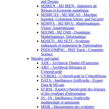
and Design
M2IREN - M2 IREN - Industries de
Réseau et économie numérique
M2MICAS - M2 MICAS - Machine
learnIng, CommunicAtions, and Security
M2MVA - M2 MVA - Mathématiques,
Vision, Apprentissage
M2QMI - M2 QMI - Quantique,
Mathématiques, Informatique
M2SETI - M2 SETI - Systèmes
embarqués et traitement de l'information
PHDCOMPSC - PhD Track - Computer
Science
Mastère spécialisé
ADE - Architecte Digital d'Entreprise
ARC - Architecte Réseaux et
Cybersécurité
CYBER2 - Cybersécurité et Cyberdéfense
DATA - Intelligence Artificielle - Expert
Data & MLops
ECRSI - Expert cybersécurité des réseaux
et des systèmes d'information
IA - IA : Intelligence Artificielle
multimodale et autonome
MSIR - Management des systèmes