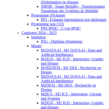
d'information en réseaux
SMOB - Smart Mobility - Transformation
Numérique des Systèmes de Mobilité
Programme d'échange
PEI - Echange international non diplomant
Programme non CES
PNCIPSIC - Cycle IPSIC
Catalogue 2024 - 2025
Ingénieur
ING - Diplôme d'ingénieur
Master
M1DATAAI - M1 DATAAI - Data and
Artificial Intelligence
M1IGD - M1 IGD - Interaction, Graphic
and Design
M1REDESI - M1 DES - Recherche en
Design
M2DATAAI - M2 DATAAI - Data and
Artificial Intelligence
M2DESI - M2 DES - Recherche en
Design
M2ICS - M2 ICS - Integration, Circuits
and Systems
M2IGD - M2 IGD - Interaction, Graphic
and Design