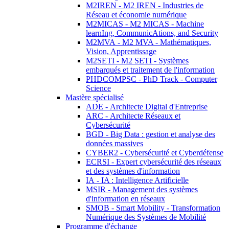
M2IREN - M2 IREN - Industries de
Réseau et économie numérique
M2MICAS - M2 MICAS - Machine
learnIng, CommunicAtions, and Security
M2MVA - M2 MVA - Mathématiques,
Vision, Apprentissage
M2SETI - M2 SETI - Systèmes
embarqués et traitement de l'information
PHDCOMPSC - PhD Track - Computer
Science
Mastère spécialisé
ADE - Architecte Digital d'Entreprise
ARC - Architecte Réseaux et
Cybersécurité
BGD - Big Data : gestion et analyse des
données massives
CYBER2 - Cybersécurité et Cyberdéfense
ECRSI - Expert cybersécurité des réseaux
et des systèmes d'information
IA - IA : Intelligence Artificielle
MSIR - Management des systèmes
d'information en réseaux
SMOB - Smart Mobility - Transformation
Numérique des Systèmes de Mobilité
Programme d'échange