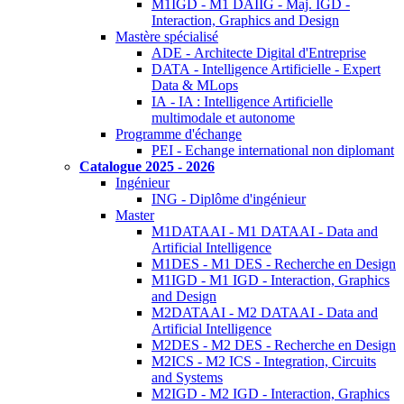
M1IGD - M1 DAIIG - Maj. IGD -
Interaction, Graphics and Design
Mastère spécialisé
ADE - Architecte Digital d'Entreprise
DATA - Intelligence Artificielle - Expert
Data & MLops
IA - IA : Intelligence Artificielle
multimodale et autonome
Programme d'échange
PEI - Echange international non diplomant
Catalogue 2025 - 2026
Ingénieur
ING - Diplôme d'ingénieur
Master
M1DATAAI - M1 DATAAI - Data and
Artificial Intelligence
M1DES - M1 DES - Recherche en Design
M1IGD - M1 IGD - Interaction, Graphics
and Design
M2DATAAI - M2 DATAAI - Data and
Artificial Intelligence
M2DES - M2 DES - Recherche en Design
M2ICS - M2 ICS - Integration, Circuits
and Systems
M2IGD - M2 IGD - Interaction, Graphics