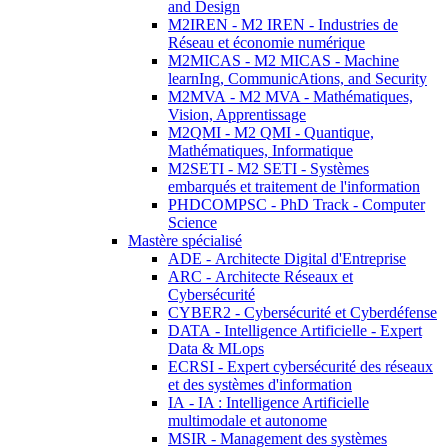
and Design
M2IREN - M2 IREN - Industries de
Réseau et économie numérique
M2MICAS - M2 MICAS - Machine
learnIng, CommunicAtions, and Security
M2MVA - M2 MVA - Mathématiques,
Vision, Apprentissage
M2QMI - M2 QMI - Quantique,
Mathématiques, Informatique
M2SETI - M2 SETI - Systèmes
embarqués et traitement de l'information
PHDCOMPSC - PhD Track - Computer
Science
Mastère spécialisé
ADE - Architecte Digital d'Entreprise
ARC - Architecte Réseaux et
Cybersécurité
CYBER2 - Cybersécurité et Cyberdéfense
DATA - Intelligence Artificielle - Expert
Data & MLops
ECRSI - Expert cybersécurité des réseaux
et des systèmes d'information
IA - IA : Intelligence Artificielle
multimodale et autonome
MSIR - Management des systèmes