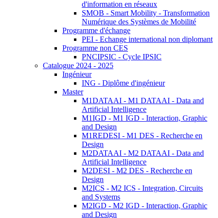
d'information en réseaux
SMOB - Smart Mobility - Transformation
Numérique des Systèmes de Mobilité
Programme d'échange
PEI - Echange international non diplomant
Programme non CES
PNCIPSIC - Cycle IPSIC
Catalogue 2024 - 2025
Ingénieur
ING - Diplôme d'ingénieur
Master
M1DATAAI - M1 DATAAI - Data and
Artificial Intelligence
M1IGD - M1 IGD - Interaction, Graphic
and Design
M1REDESI - M1 DES - Recherche en
Design
M2DATAAI - M2 DATAAI - Data and
Artificial Intelligence
M2DESI - M2 DES - Recherche en
Design
M2ICS - M2 ICS - Integration, Circuits
and Systems
M2IGD - M2 IGD - Interaction, Graphic
and Design