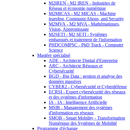
M2IREN - M2 IREN - Industries de
Réseau et économie numérique
M2MICAS - M2 MICAS - Machine
learnIng, CommunicAtions, and Security
M2MVA - M2 MVA - Mathématiques,
Vision, Apprentissage
M2SETI - M2 SETI - Systèmes
embarqués et traitement de l'information
PHDCOMPSC - PhD Track - Computer
Science
Mastère spécialisé
ADE - Architecte Digital d'Entreprise
ARC - Architecte Réseaux et
Cybersécurité
BGD - Big Data : gestion et analyse des
données massives
CYBER2 - Cybersécurité et Cyberdéfense
ECRSI - Expert cybersécurité des réseaux
et des systèmes d'information
IA - IA : Intelligence Artificielle
MSIR - Management des systèmes
d'information en réseaux
SMOB - Smart Mobility - Transformation
Numérique des Systèmes de Mobilité
Programme d'échange