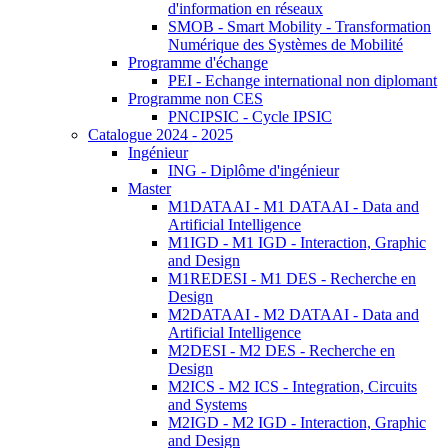
d'information en réseaux
SMOB - Smart Mobility - Transformation
Numérique des Systèmes de Mobilité
Programme d'échange
PEI - Echange international non diplomant
Programme non CES
PNCIPSIC - Cycle IPSIC
Catalogue 2024 - 2025
Ingénieur
ING - Diplôme d'ingénieur
Master
M1DATAAI - M1 DATAAI - Data and
Artificial Intelligence
M1IGD - M1 IGD - Interaction, Graphic
and Design
M1REDESI - M1 DES - Recherche en
Design
M2DATAAI - M2 DATAAI - Data and
Artificial Intelligence
M2DESI - M2 DES - Recherche en
Design
M2ICS - M2 ICS - Integration, Circuits
and Systems
M2IGD - M2 IGD - Interaction, Graphic
and Design