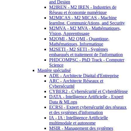
and Design
M2IREN - M2 IREN - Industries de
Réseau et économie numérique
M2MICAS - M2 MICAS - Machine
learnIng, CommunicAtions, and Security
M2MVA - M2 MVA - Mathématiques,
Vision, Apprentissage
M2QMI - M2 QMI - Quantique,
Mathématiques, Informatique
M2SETI - M2 SETI - Systèmes
embarqués et traitement de l'information
PHDCOMPSC - PhD Track - Computer
Science
Mastère spécialisé
ADE - Architecte Digital d'Entreprise
ARC - Architecte Réseaux et
Cybersécurité
CYBER2 - Cybersécurité et Cyberdéfense
DATA - Intelligence Artificielle - Expert
Data & MLops
ECRSI - Expert cybersécurité des réseaux
et des systèmes d'information
IA - IA : Intelligence Artificielle
multimodale et autonome
MSIR - Management des systèmes