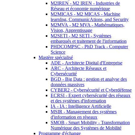
M2IREN - M2 IREN - Industries de
Réseau et économie numérique
M2MICAS - M2 MICAS - Machine
learnIng, CommunicAtions, and Security
M2MVA - M2 MVA - Mathématiques,
Vision, Apprentissage
M2SETI - M2 SETI - Systèmes
embarqués et traitement de l'information
PHDCOMPSC - PhD Track - Computer
Science
Mastère spécialisé
ADE - Architecte Digital d'Entreprise
ARC - Architecte Réseaux et
Cybersécurité
BGD - Big Data : gestion et analyse des
données massives
CYBER2 - Cybersécurité et Cyberdéfense
ECRSI - Expert cybersécurité des réseaux
et des systèmes d'information
IA - IA : Intelligence Artificielle
MSIR - Management des systèmes
d'information en réseaux
SMOB - Smart Mobility - Transformation
Numérique des Systèmes de Mobilité
Programme d'échange