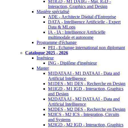
M1IGD - M1 DAIIG - Maj. IGD -
Interaction, Graphics and Design
Mastère spécialisé
ADE - Architecte Digital d'Entreprise
DATA - Intelligence Artificielle - Expert
Data & MLops
IA - IA : Intelligence Artificielle
multimodale et autonome
Programme d'échange
PEI - Echange international non diplomant
Catalogue 2025 - 2026
Ingénieur
ING - Diplôme d'ingénieur
Master
M1DATAAI - M1 DATAAI - Data and
Artificial Intelligence
M1DES - M1 DES - Recherche en Design
M1IGD - M1 IGD - Interaction, Graphics
and Design
M2DATAAI - M2 DATAAI - Data and
Artificial Intelligence
M2DES - M2 DES - Recherche en Design
M2ICS - M2 ICS - Integration, Circuits
and Systems
M2IGD - M2 IGD - Interaction, Graphics