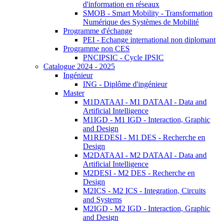
d'information en réseaux
SMOB - Smart Mobility - Transformation
Numérique des Systèmes de Mobilité
Programme d'échange
PEI - Echange international non diplomant
Programme non CES
PNCIPSIC - Cycle IPSIC
Catalogue 2024 - 2025
Ingénieur
ING - Diplôme d'ingénieur
Master
M1DATAAI - M1 DATAAI - Data and
Artificial Intelligence
M1IGD - M1 IGD - Interaction, Graphic
and Design
M1REDESI - M1 DES - Recherche en
Design
M2DATAAI - M2 DATAAI - Data and
Artificial Intelligence
M2DESI - M2 DES - Recherche en
Design
M2ICS - M2 ICS - Integration, Circuits
and Systems
M2IGD - M2 IGD - Interaction, Graphic
and Design