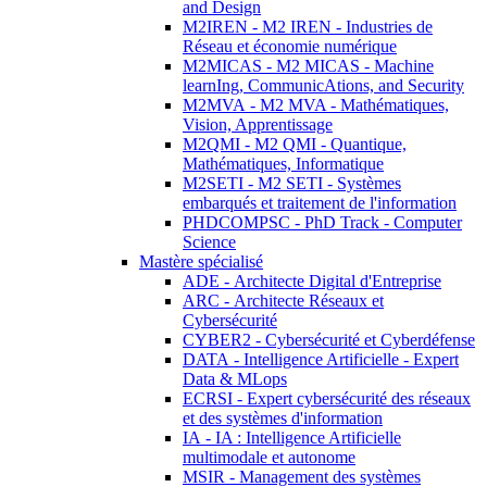
and Design
M2IREN - M2 IREN - Industries de
Réseau et économie numérique
M2MICAS - M2 MICAS - Machine
learnIng, CommunicAtions, and Security
M2MVA - M2 MVA - Mathématiques,
Vision, Apprentissage
M2QMI - M2 QMI - Quantique,
Mathématiques, Informatique
M2SETI - M2 SETI - Systèmes
embarqués et traitement de l'information
PHDCOMPSC - PhD Track - Computer
Science
Mastère spécialisé
ADE - Architecte Digital d'Entreprise
ARC - Architecte Réseaux et
Cybersécurité
CYBER2 - Cybersécurité et Cyberdéfense
DATA - Intelligence Artificielle - Expert
Data & MLops
ECRSI - Expert cybersécurité des réseaux
et des systèmes d'information
IA - IA : Intelligence Artificielle
multimodale et autonome
MSIR - Management des systèmes