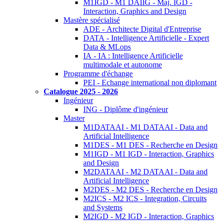
M1IGD - M1 DAIIG - Maj. IGD -
Interaction, Graphics and Design
Mastère spécialisé
ADE - Architecte Digital d'Entreprise
DATA - Intelligence Artificielle - Expert
Data & MLops
IA - IA : Intelligence Artificielle
multimodale et autonome
Programme d'échange
PEI - Echange international non diplomant
Catalogue 2025 - 2026
Ingénieur
ING - Diplôme d'ingénieur
Master
M1DATAAI - M1 DATAAI - Data and
Artificial Intelligence
M1DES - M1 DES - Recherche en Design
M1IGD - M1 IGD - Interaction, Graphics
and Design
M2DATAAI - M2 DATAAI - Data and
Artificial Intelligence
M2DES - M2 DES - Recherche en Design
M2ICS - M2 ICS - Integration, Circuits
and Systems
M2IGD - M2 IGD - Interaction, Graphics