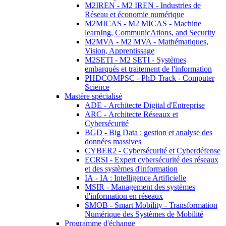
M2IREN - M2 IREN - Industries de
Réseau et économie numérique
M2MICAS - M2 MICAS - Machine
learnIng, CommunicAtions, and Security
M2MVA - M2 MVA - Mathématiques,
Vision, Apprentissage
M2SETI - M2 SETI - Systèmes
embarqués et traitement de l'information
PHDCOMPSC - PhD Track - Computer
Science
Mastère spécialisé
ADE - Architecte Digital d'Entreprise
ARC - Architecte Réseaux et
Cybersécurité
BGD - Big Data : gestion et analyse des
données massives
CYBER2 - Cybersécurité et Cyberdéfense
ECRSI - Expert cybersécurité des réseaux
et des systèmes d'information
IA - IA : Intelligence Artificielle
MSIR - Management des systèmes
d'information en réseaux
SMOB - Smart Mobility - Transformation
Numérique des Systèmes de Mobilité
Programme d'échange