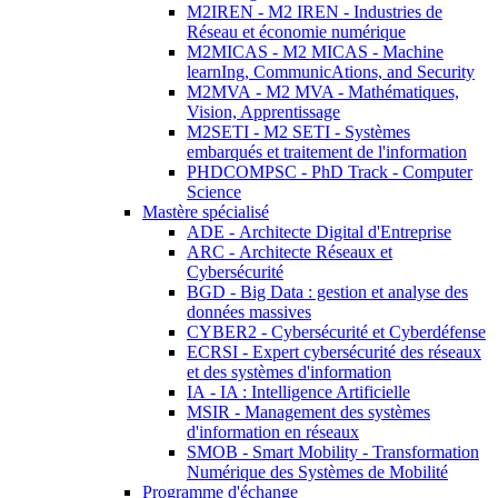
M2IREN - M2 IREN - Industries de
Réseau et économie numérique
M2MICAS - M2 MICAS - Machine
learnIng, CommunicAtions, and Security
M2MVA - M2 MVA - Mathématiques,
Vision, Apprentissage
M2SETI - M2 SETI - Systèmes
embarqués et traitement de l'information
PHDCOMPSC - PhD Track - Computer
Science
Mastère spécialisé
ADE - Architecte Digital d'Entreprise
ARC - Architecte Réseaux et
Cybersécurité
BGD - Big Data : gestion et analyse des
données massives
CYBER2 - Cybersécurité et Cyberdéfense
ECRSI - Expert cybersécurité des réseaux
et des systèmes d'information
IA - IA : Intelligence Artificielle
MSIR - Management des systèmes
d'information en réseaux
SMOB - Smart Mobility - Transformation
Numérique des Systèmes de Mobilité
Programme d'échange