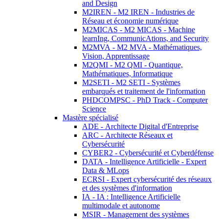
and Design
M2IREN - M2 IREN - Industries de
Réseau et économie numérique
M2MICAS - M2 MICAS - Machine
learnIng, CommunicAtions, and Security
M2MVA - M2 MVA - Mathématiques,
Vision, Apprentissage
M2QMI - M2 QMI - Quantique,
Mathématiques, Informatique
M2SETI - M2 SETI - Systèmes
embarqués et traitement de l'information
PHDCOMPSC - PhD Track - Computer
Science
Mastère spécialisé
ADE - Architecte Digital d'Entreprise
ARC - Architecte Réseaux et
Cybersécurité
CYBER2 - Cybersécurité et Cyberdéfense
DATA - Intelligence Artificielle - Expert
Data & MLops
ECRSI - Expert cybersécurité des réseaux
et des systèmes d'information
IA - IA : Intelligence Artificielle
multimodale et autonome
MSIR - Management des systèmes