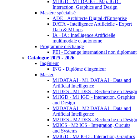
M1IGD - M1 DAIIG - Maj. IGD -
Interaction, Graphics and Design
Mastère spécialisé
ADE - Architecte Digital d'Entreprise
DATA - Intelligence Artificielle - Expert
Data & MLops
IA - IA : Intelligence Artificielle
multimodale et autonome
Programme d'échange
PEI - Echange international non diplomant
Catalogue 2025 - 2026
Ingénieur
ING - Diplôme d'ingénieur
Master
M1DATAAI - M1 DATAAI - Data and
Artificial Intelligence
M1DES - M1 DES - Recherche en Design
M1IGD - M1 IGD - Interaction, Graphics
and Design
M2DATAAI - M2 DATAAI - Data and
Artificial Intelligence
M2DES - M2 DES - Recherche en Design
M2ICS - M2 ICS - Integration, Circuits
and Systems
M2IGD - M2 IGD - Interaction, Graphics