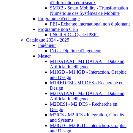
d'information en réseaux
SMOB - Smart Mobility - Transformation
Numérique des Systèmes de Mobilité
Programme d'échange
PEI - Echange international non diplomant
Programme non CES
PNCIPSIC - Cycle IPSIC
Catalogue 2024 - 2025
Ingénieur
ING - Diplôme d'ingénieur
Master
M1DATAAI - M1 DATAAI - Data and
Artificial Intelligence
M1IGD - M1 IGD - Interaction, Graphic
and Design
M1REDESI - M1 DES - Recherche en
Design
M2DATAAI - M2 DATAAI - Data and
Artificial Intelligence
M2DESI - M2 DES - Recherche en
Design
M2ICS - M2 ICS - Integration, Circuits
and Systems
M2IGD - M2 IGD - Interaction, Graphic
and Design