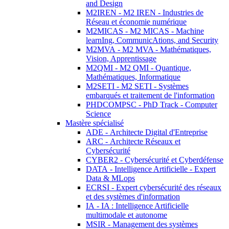
and Design
M2IREN - M2 IREN - Industries de
Réseau et économie numérique
M2MICAS - M2 MICAS - Machine
learnIng, CommunicAtions, and Security
M2MVA - M2 MVA - Mathématiques,
Vision, Apprentissage
M2QMI - M2 QMI - Quantique,
Mathématiques, Informatique
M2SETI - M2 SETI - Systèmes
embarqués et traitement de l'information
PHDCOMPSC - PhD Track - Computer
Science
Mastère spécialisé
ADE - Architecte Digital d'Entreprise
ARC - Architecte Réseaux et
Cybersécurité
CYBER2 - Cybersécurité et Cyberdéfense
DATA - Intelligence Artificielle - Expert
Data & MLops
ECRSI - Expert cybersécurité des réseaux
et des systèmes d'information
IA - IA : Intelligence Artificielle
multimodale et autonome
MSIR - Management des systèmes