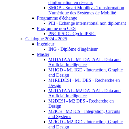
d'information en réseaux
SMOB - Smart Mobility - Transformation
Numérique des Systèmes de Mobilité
Programme d'échange
PEI - Echange international non diplomant
Programme non CES
PNCIPSIC - Cycle IPSIC
Catalogue 2024 - 2025
Ingénieur
ING - Diplôme d'ingénieur
Master
M1DATAAI - M1 DATAAI - Data and
Artificial Intelligence
M1IGD - M1 IGD - Interaction, Graphic
and Design
M1REDESI - M1 DES - Recherche en
Design
M2DATAAI - M2 DATAAI - Data and
Artificial Intelligence
M2DESI - M2 DES - Recherche en
Design
M2ICS - M2 ICS - Integration, Circuits
and Systems
M2IGD - M2 IGD - Interaction, Graphic
and Design