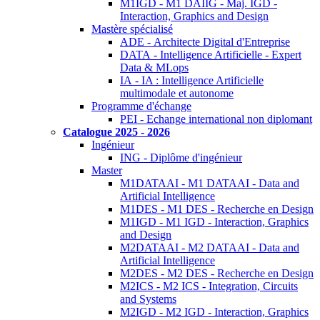
M1IGD - M1 DAIIG - Maj. IGD -
Interaction, Graphics and Design
Mastère spécialisé
ADE - Architecte Digital d'Entreprise
DATA - Intelligence Artificielle - Expert
Data & MLops
IA - IA : Intelligence Artificielle
multimodale et autonome
Programme d'échange
PEI - Echange international non diplomant
Catalogue 2025 - 2026
Ingénieur
ING - Diplôme d'ingénieur
Master
M1DATAAI - M1 DATAAI - Data and
Artificial Intelligence
M1DES - M1 DES - Recherche en Design
M1IGD - M1 IGD - Interaction, Graphics
and Design
M2DATAAI - M2 DATAAI - Data and
Artificial Intelligence
M2DES - M2 DES - Recherche en Design
M2ICS - M2 ICS - Integration, Circuits
and Systems
M2IGD - M2 IGD - Interaction, Graphics