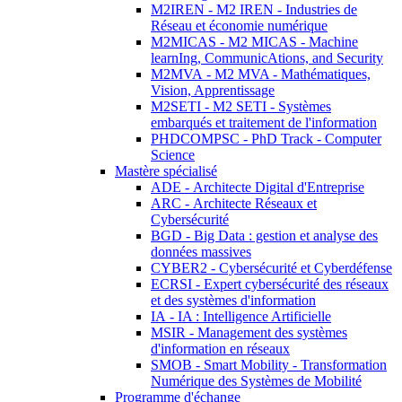
M2IREN - M2 IREN - Industries de
Réseau et économie numérique
M2MICAS - M2 MICAS - Machine
learnIng, CommunicAtions, and Security
M2MVA - M2 MVA - Mathématiques,
Vision, Apprentissage
M2SETI - M2 SETI - Systèmes
embarqués et traitement de l'information
PHDCOMPSC - PhD Track - Computer
Science
Mastère spécialisé
ADE - Architecte Digital d'Entreprise
ARC - Architecte Réseaux et
Cybersécurité
BGD - Big Data : gestion et analyse des
données massives
CYBER2 - Cybersécurité et Cyberdéfense
ECRSI - Expert cybersécurité des réseaux
et des systèmes d'information
IA - IA : Intelligence Artificielle
MSIR - Management des systèmes
d'information en réseaux
SMOB - Smart Mobility - Transformation
Numérique des Systèmes de Mobilité
Programme d'échange