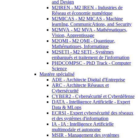
and Design
M2IREN - M2 IREN - Industries de
Réseau et économie numérique
M2MICAS - M2 MICAS - Machine
learnIng, CommunicAtions, and Security
M2MVA - M2 MVA - Mathématiques,
Vision, Apprentissage
M2QMI - M2 QMI - Quantique,
Mathématiques, Informatique
M2SETI - M2 SETI - Systèmes
embarqués et traitement de l'information
PHDCOMPSC - PhD Track - Computer
Science
Mastère spécialisé
ADE - Architecte Digital d'Entreprise
ARC - Architecte Réseaux et
Cybersécurité
CYBER2 - Cybersécurité et Cyberdéfense
DATA - Intelligence Artificielle - Expert
Data & MLops
ECRSI - Expert cybersécurité des réseaux
et des systèmes d'information
IA - IA : Intelligence Artificielle
multimodale et autonome
MSIR - Management des systèmes