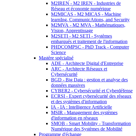
M2IREN - M2 IREN - Industries de
Réseau et économie numérique
M2MICAS - M2 MICAS - Machine
learnIng, CommunicAtions, and Security
M2MVA - M2 MVA - Mathématiques,
Vision, Apprentissage
M2SETI - M2 SETI - Systèmes
embarqués et traitement de l'information
PHDCOMPSC - PhD Track - Computer
Science
Mastère spécialisé
ADE - Architecte Digital d'Entreprise
ARC - Architecte Réseaux et
Cybersécurité
BGD - Big Data : gestion et analyse des
données massives
CYBER2 - Cybersécurité et Cyberdéfense
ECRSI - Expert cybersécurité des réseaux
et des systèmes d'information
IA - IA : Intelligence Artificielle
MSIR - Management des systèmes
d'information en réseaux
SMOB - Smart Mobility - Transformation
Numérique des Systèmes de Mobilité
Programme d'échange