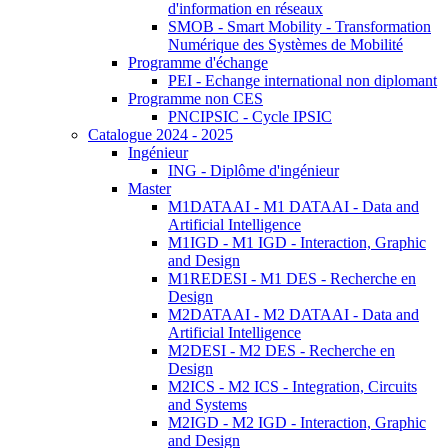
d'information en réseaux
SMOB - Smart Mobility - Transformation
Numérique des Systèmes de Mobilité
Programme d'échange
PEI - Echange international non diplomant
Programme non CES
PNCIPSIC - Cycle IPSIC
Catalogue 2024 - 2025
Ingénieur
ING - Diplôme d'ingénieur
Master
M1DATAAI - M1 DATAAI - Data and
Artificial Intelligence
M1IGD - M1 IGD - Interaction, Graphic
and Design
M1REDESI - M1 DES - Recherche en
Design
M2DATAAI - M2 DATAAI - Data and
Artificial Intelligence
M2DESI - M2 DES - Recherche en
Design
M2ICS - M2 ICS - Integration, Circuits
and Systems
M2IGD - M2 IGD - Interaction, Graphic
and Design