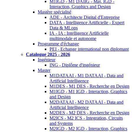
M1IGD - M1 DAIIG - Maj. IGD -
Interaction, Graphics and Design
Mastère spécialisé
ADE - Architecte Digital d'Entreprise
DATA - Intelligence Artificielle - Expert
Data & MLops
IA - IA : Intelligence Artificielle
multimodale et autonome
Programme d'échange
PEI - Echange international non diplomant
Catalogue 2025 - 2026
Ingénieur
ING - Diplôme d'ingénieur
Master
M1DATAAI - M1 DATAAI - Data and
Artificial Intelligence
M1DES - M1 DES - Recherche en Design
M1IGD - M1 IGD - Interaction, Graphics
and Design
M2DATAAI - M2 DATAAI - Data and
Artificial Intelligence
M2DES - M2 DES - Recherche en Design
M2ICS - M2 ICS - Integration, Circuits
and Systems
M2IGD - M2 IGD - Interaction, Graphics