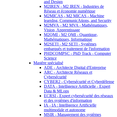
and Design
M2IREN - M2 IREN - Industries de
Réseau et économie numérique
M2MICAS - M2 MICAS - Machine
learnIng, CommunicAtions, and Security
M2MVA - M2 MVA - Mathématiques,
Vision, Apprentissage
M2QMI - M2 QMI - Quantique,
Mathématiques, Informatique
M2SETI - M2 SETI - Systèmes
embarqués et traitement de l'information
PHDCOMPSC - PhD Track - Computer
Science
Mastère spécialisé
ADE - Architecte Digital d'Entreprise
ARC - Architecte Réseaux et
Cybersécurité
CYBER2 - Cybersécurité et Cyberdéfense
DATA - Intelligence Artificielle - Expert
Data & MLops
ECRSI - Expert cybersécurité des réseaux
et des systèmes d'information
IA - IA : Intelligence Artificielle
multimodale et autonome
MSIR - Management des systèmes