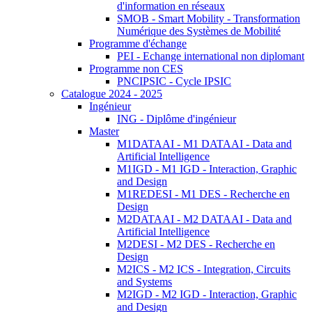
d'information en réseaux
SMOB - Smart Mobility - Transformation
Numérique des Systèmes de Mobilité
Programme d'échange
PEI - Echange international non diplomant
Programme non CES
PNCIPSIC - Cycle IPSIC
Catalogue 2024 - 2025
Ingénieur
ING - Diplôme d'ingénieur
Master
M1DATAAI - M1 DATAAI - Data and
Artificial Intelligence
M1IGD - M1 IGD - Interaction, Graphic
and Design
M1REDESI - M1 DES - Recherche en
Design
M2DATAAI - M2 DATAAI - Data and
Artificial Intelligence
M2DESI - M2 DES - Recherche en
Design
M2ICS - M2 ICS - Integration, Circuits
and Systems
M2IGD - M2 IGD - Interaction, Graphic
and Design