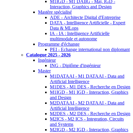
M1IGD - M1 DAIIG - Maj. IGD -
Interaction, Graphics and Design
Mastère spécialisé
ADE - Architecte Digital d'Entreprise
DATA - Intelligence Artificielle - Expert
Data & MLops
IA - IA : Intelligence Artificielle
multimodale et autonome
Programme d'échange
PEI - Echange international non diplomant
Catalogue 2025 - 2026
Ingénieur
ING - Diplôme d'ingénieur
Master
M1DATAAI - M1 DATAAI - Data and
Artificial Intelligence
M1DES - M1 DES - Recherche en Design
M1IGD - M1 IGD - Interaction, Graphics
and Design
M2DATAAI - M2 DATAAI - Data and
Artificial Intelligence
M2DES - M2 DES - Recherche en Design
M2ICS - M2 ICS - Integration, Circuits
and Systems
M2IGD - M2 IGD - Interaction, Graphics