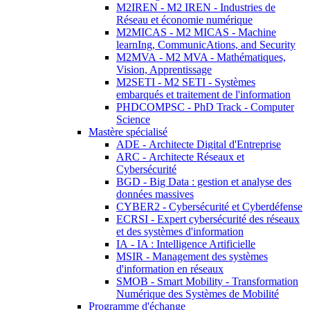
M2IREN - M2 IREN - Industries de
Réseau et économie numérique
M2MICAS - M2 MICAS - Machine
learnIng, CommunicAtions, and Security
M2MVA - M2 MVA - Mathématiques,
Vision, Apprentissage
M2SETI - M2 SETI - Systèmes
embarqués et traitement de l'information
PHDCOMPSC - PhD Track - Computer
Science
Mastère spécialisé
ADE - Architecte Digital d'Entreprise
ARC - Architecte Réseaux et
Cybersécurité
BGD - Big Data : gestion et analyse des
données massives
CYBER2 - Cybersécurité et Cyberdéfense
ECRSI - Expert cybersécurité des réseaux
et des systèmes d'information
IA - IA : Intelligence Artificielle
MSIR - Management des systèmes
d'information en réseaux
SMOB - Smart Mobility - Transformation
Numérique des Systèmes de Mobilité
Programme d'échange