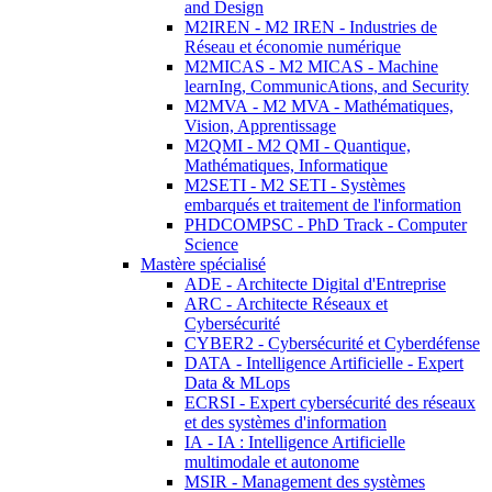
and Design
M2IREN - M2 IREN - Industries de
Réseau et économie numérique
M2MICAS - M2 MICAS - Machine
learnIng, CommunicAtions, and Security
M2MVA - M2 MVA - Mathématiques,
Vision, Apprentissage
M2QMI - M2 QMI - Quantique,
Mathématiques, Informatique
M2SETI - M2 SETI - Systèmes
embarqués et traitement de l'information
PHDCOMPSC - PhD Track - Computer
Science
Mastère spécialisé
ADE - Architecte Digital d'Entreprise
ARC - Architecte Réseaux et
Cybersécurité
CYBER2 - Cybersécurité et Cyberdéfense
DATA - Intelligence Artificielle - Expert
Data & MLops
ECRSI - Expert cybersécurité des réseaux
et des systèmes d'information
IA - IA : Intelligence Artificielle
multimodale et autonome
MSIR - Management des systèmes