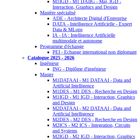
M1IGD - M1 DAIIG - Maj. IGD -
Interaction, Graphics and Design
Mastère spécialisé
ADE - Architecte Digital d'Entreprise
DATA - Intelligence Artificielle - Expert
Data & MLops
IA - IA : Intelligence Artificielle
multimodale et autonome
Programme d'échange
PEI - Echange international non diplomant
Catalogue 2025 - 2026
Ingénieur
ING - Diplôme d'ingénieur
Master
M1DATAAI - M1 DATAAI - Data and
Artificial Intelligence
M1DES - M1 DES - Recherche en Design
M1IGD - M1 IGD - Interaction, Graphics
and Design
M2DATAAI - M2 DATAAI - Data and
Artificial Intelligence
M2DES - M2 DES - Recherche en Design
M2ICS - M2 ICS - Integration, Circuits
and Systems
M2IGD - M2 IGD - Interaction, Graphics