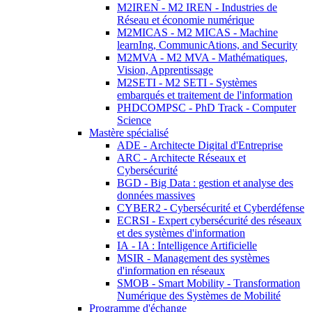
M2IREN - M2 IREN - Industries de
Réseau et économie numérique
M2MICAS - M2 MICAS - Machine
learnIng, CommunicAtions, and Security
M2MVA - M2 MVA - Mathématiques,
Vision, Apprentissage
M2SETI - M2 SETI - Systèmes
embarqués et traitement de l'information
PHDCOMPSC - PhD Track - Computer
Science
Mastère spécialisé
ADE - Architecte Digital d'Entreprise
ARC - Architecte Réseaux et
Cybersécurité
BGD - Big Data : gestion et analyse des
données massives
CYBER2 - Cybersécurité et Cyberdéfense
ECRSI - Expert cybersécurité des réseaux
et des systèmes d'information
IA - IA : Intelligence Artificielle
MSIR - Management des systèmes
d'information en réseaux
SMOB - Smart Mobility - Transformation
Numérique des Systèmes de Mobilité
Programme d'échange