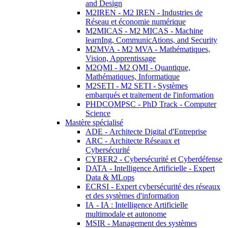
and Design
M2IREN - M2 IREN - Industries de
Réseau et économie numérique
M2MICAS - M2 MICAS - Machine
learnIng, CommunicAtions, and Security
M2MVA - M2 MVA - Mathématiques,
Vision, Apprentissage
M2QMI - M2 QMI - Quantique,
Mathématiques, Informatique
M2SETI - M2 SETI - Systèmes
embarqués et traitement de l'information
PHDCOMPSC - PhD Track - Computer
Science
Mastère spécialisé
ADE - Architecte Digital d'Entreprise
ARC - Architecte Réseaux et
Cybersécurité
CYBER2 - Cybersécurité et Cyberdéfense
DATA - Intelligence Artificielle - Expert
Data & MLops
ECRSI - Expert cybersécurité des réseaux
et des systèmes d'information
IA - IA : Intelligence Artificielle
multimodale et autonome
MSIR - Management des systèmes