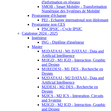
d'information en réseaux
SMOB - Smart Mobility - Transformation
Numérique des Systèmes de Mobilité
Programme d'échange
PEI - Echange international non diplomant
Programme non CES
PNCIPSIC - Cycle IPSIC
Catalogue 2024 - 2025
Ingénieur
ING - Diplôme d'ingénieur
Master
M1DATAAI - M1 DATAAI - Data and
Artificial Intelligence
M1IGD - M1 IGD - Interaction, Graphic
and Design
M1REDESI - M1 DES - Recherche en
Design
M2DATAAI - M2 DATAAI - Data and
Artificial Intelligence
M2DESI - M2 DES - Recherche en
Design
M2ICS - M2 ICS - Integration, Circuits
and Systems
M2IGD - M2 IGD - Interaction, Graphic
and Design