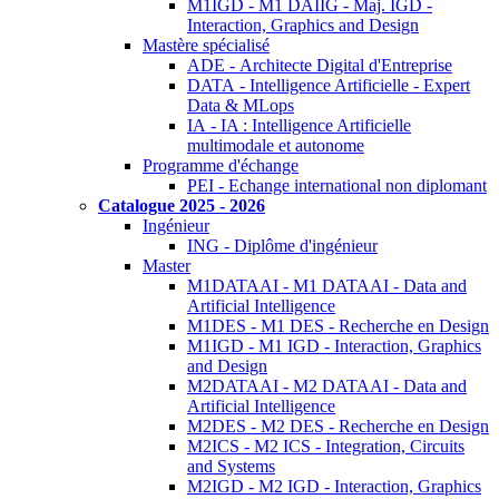
M1IGD - M1 DAIIG - Maj. IGD -
Interaction, Graphics and Design
Mastère spécialisé
ADE - Architecte Digital d'Entreprise
DATA - Intelligence Artificielle - Expert
Data & MLops
IA - IA : Intelligence Artificielle
multimodale et autonome
Programme d'échange
PEI - Echange international non diplomant
Catalogue 2025 - 2026
Ingénieur
ING - Diplôme d'ingénieur
Master
M1DATAAI - M1 DATAAI - Data and
Artificial Intelligence
M1DES - M1 DES - Recherche en Design
M1IGD - M1 IGD - Interaction, Graphics
and Design
M2DATAAI - M2 DATAAI - Data and
Artificial Intelligence
M2DES - M2 DES - Recherche en Design
M2ICS - M2 ICS - Integration, Circuits
and Systems
M2IGD - M2 IGD - Interaction, Graphics