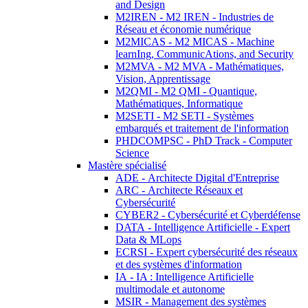
and Design
M2IREN - M2 IREN - Industries de
Réseau et économie numérique
M2MICAS - M2 MICAS - Machine
learnIng, CommunicAtions, and Security
M2MVA - M2 MVA - Mathématiques,
Vision, Apprentissage
M2QMI - M2 QMI - Quantique,
Mathématiques, Informatique
M2SETI - M2 SETI - Systèmes
embarqués et traitement de l'information
PHDCOMPSC - PhD Track - Computer
Science
Mastère spécialisé
ADE - Architecte Digital d'Entreprise
ARC - Architecte Réseaux et
Cybersécurité
CYBER2 - Cybersécurité et Cyberdéfense
DATA - Intelligence Artificielle - Expert
Data & MLops
ECRSI - Expert cybersécurité des réseaux
et des systèmes d'information
IA - IA : Intelligence Artificielle
multimodale et autonome
MSIR - Management des systèmes