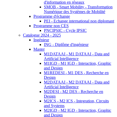
d'information en réseaux
SMOB - Smart Mobility - Transformation
Numérique des Systèmes de Mobilité
Programme d'échange
PEI - Echange international non diplomant
Programme non CES
PNCIPSIC - Cycle IPSIC
Catalogue 2024 - 2025
Ingénieur
ING - Diplôme d'ingénieur
Master
M1DATAAI - M1 DATAAI - Data and
Artificial Intelligence
M1IGD - M1 IGD - Interaction, Graphic
and Design
M1REDESI - M1 DES - Recherche en
Design
M2DATAAI - M2 DATAAI - Data and
Artificial Intelligence
M2DESI - M2 DES - Recherche en
Design
M2ICS - M2 ICS - Integration, Circuits
and Systems
M2IGD - M2 IGD - Interaction, Graphic
and Design