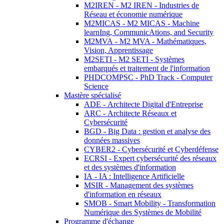
M2IREN - M2 IREN - Industries de
Réseau et économie numérique
M2MICAS - M2 MICAS - Machine
learnIng, CommunicAtions, and Security
M2MVA - M2 MVA - Mathématiques,
Vision, Apprentissage
M2SETI - M2 SETI - Systèmes
embarqués et traitement de l'information
PHDCOMPSC - PhD Track - Computer
Science
Mastère spécialisé
ADE - Architecte Digital d'Entreprise
ARC - Architecte Réseaux et
Cybersécurité
BGD - Big Data : gestion et analyse des
données massives
CYBER2 - Cybersécurité et Cyberdéfense
ECRSI - Expert cybersécurité des réseaux
et des systèmes d'information
IA - IA : Intelligence Artificielle
MSIR - Management des systèmes
d'information en réseaux
SMOB - Smart Mobility - Transformation
Numérique des Systèmes de Mobilité
Programme d'échange