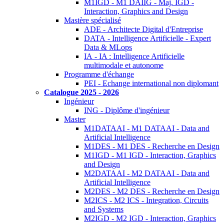
M1IGD - M1 DAIIG - Maj. IGD -
Interaction, Graphics and Design
Mastère spécialisé
ADE - Architecte Digital d'Entreprise
DATA - Intelligence Artificielle - Expert
Data & MLops
IA - IA : Intelligence Artificielle
multimodale et autonome
Programme d'échange
PEI - Echange international non diplomant
Catalogue 2025 - 2026
Ingénieur
ING - Diplôme d'ingénieur
Master
M1DATAAI - M1 DATAAI - Data and
Artificial Intelligence
M1DES - M1 DES - Recherche en Design
M1IGD - M1 IGD - Interaction, Graphics
and Design
M2DATAAI - M2 DATAAI - Data and
Artificial Intelligence
M2DES - M2 DES - Recherche en Design
M2ICS - M2 ICS - Integration, Circuits
and Systems
M2IGD - M2 IGD - Interaction, Graphics