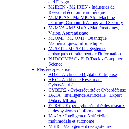
and Design
M2IREN - M2 IREN - Industries de
Réseau et économie numérique
M2MICAS - M2 MICAS - Machine
learnIng, CommunicAtions, and Security
M2MVA - M2 MVA - Mathématiques,
Vision, Apprentissage
M2QMI - M2 QMI - Quantique,
Mathématiques, Informatique
M2SETI - M2 SETI - Systèmes
embarqués et traitement de l'information
PHDCOMPSC - PhD Track - Computer
Science
Mastère spécialisé
ADE - Architecte Digital d'Entreprise
ARC - Architecte Réseaux et
Cybersécurité
CYBER2 - Cybersécurité et Cyberdéfense
DATA - Intelligence Artificielle - Expert
Data & MLops
ECRSI - Expert cybersécurité des réseaux
et des systèmes d'information
IA - IA : Intelligence Artificielle
multimodale et autonome
MSIR - Management des systèmes