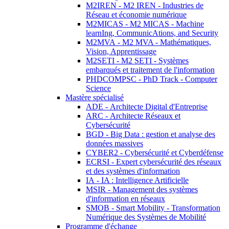
M2IREN - M2 IREN - Industries de
Réseau et économie numérique
M2MICAS - M2 MICAS - Machine
learnIng, CommunicAtions, and Security
M2MVA - M2 MVA - Mathématiques,
Vision, Apprentissage
M2SETI - M2 SETI - Systèmes
embarqués et traitement de l'information
PHDCOMPSC - PhD Track - Computer
Science
Mastère spécialisé
ADE - Architecte Digital d'Entreprise
ARC - Architecte Réseaux et
Cybersécurité
BGD - Big Data : gestion et analyse des
données massives
CYBER2 - Cybersécurité et Cyberdéfense
ECRSI - Expert cybersécurité des réseaux
et des systèmes d'information
IA - IA : Intelligence Artificielle
MSIR - Management des systèmes
d'information en réseaux
SMOB - Smart Mobility - Transformation
Numérique des Systèmes de Mobilité
Programme d'échange