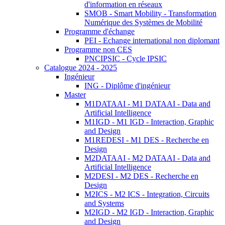
d'information en réseaux
SMOB - Smart Mobility - Transformation
Numérique des Systèmes de Mobilité
Programme d'échange
PEI - Echange international non diplomant
Programme non CES
PNCIPSIC - Cycle IPSIC
Catalogue 2024 - 2025
Ingénieur
ING - Diplôme d'ingénieur
Master
M1DATAAI - M1 DATAAI - Data and
Artificial Intelligence
M1IGD - M1 IGD - Interaction, Graphic
and Design
M1REDESI - M1 DES - Recherche en
Design
M2DATAAI - M2 DATAAI - Data and
Artificial Intelligence
M2DESI - M2 DES - Recherche en
Design
M2ICS - M2 ICS - Integration, Circuits
and Systems
M2IGD - M2 IGD - Interaction, Graphic
and Design