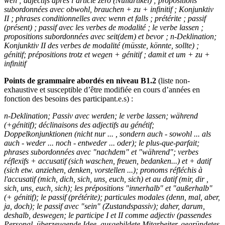
wen ; adjectifs après l’article zéro (Nullartikel) ; propositions
subordonnées avec obwohl, brauchen + zu + infinitif ; Konjunktiv
II ; phrases conditionnelles avec wenn et falls ; prétérite ; passif
(présent) ; passif avec les verbes de modalité ; le verbe lassen ;
propositions subordonnées avec seit(dem) et bevor ; n-Deklination;
Konjunktiv II des verbes de modalité (müsste, könnte, sollte) ;
génitif; prépositions trotz et wegen + génitif ; damit et um + zu +
infinitif
Points de grammaire abordés en niveau B1.2
(liste non-
exhaustive et susceptible d’être modifiée en cours d’années en
fonction des besoins des participant.e.s) :
n-Deklination; Passiv avec werden; le verbe lassen; während
(+génitif); déclinaisons des adjectifs au génétif;
Doppelkonjunktionen (nicht nur ... , sondern auch - sowohl ... als
auch - weder ... noch - entweder ... oder); le plus-que-parfait;
phrases subordonnées avec "nachdem" et "während"; verbes
réflexifs + accusatif (sich waschen, freuen, bedanken...) et + datif
(sich etw. anziehen, denken, vorstellen ...); pronoms réfléchis à
l'accusatif (mich, dich, sich, uns, euch, sich) et au datif (mir, dir ,
sich, uns, euch, sich); les prépositions "innerhalb" et "außerhalb"
(+ génitif); le passif (prétérite); particules modales (denn, mal, aber,
ja, doch); le passif avec "sein" (Zustandspassiv); daher, darum,
deshalb, deswegen; le participe I et II comme adjectiv (passendes
Personal, überzeugende Idee, ausgebildete Mitarbeiter, gegründetes