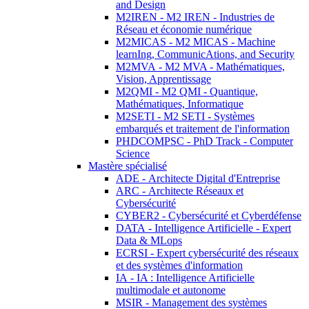
and Design
M2IREN - M2 IREN - Industries de
Réseau et économie numérique
M2MICAS - M2 MICAS - Machine
learnIng, CommunicAtions, and Security
M2MVA - M2 MVA - Mathématiques,
Vision, Apprentissage
M2QMI - M2 QMI - Quantique,
Mathématiques, Informatique
M2SETI - M2 SETI - Systèmes
embarqués et traitement de l'information
PHDCOMPSC - PhD Track - Computer
Science
Mastère spécialisé
ADE - Architecte Digital d'Entreprise
ARC - Architecte Réseaux et
Cybersécurité
CYBER2 - Cybersécurité et Cyberdéfense
DATA - Intelligence Artificielle - Expert
Data & MLops
ECRSI - Expert cybersécurité des réseaux
et des systèmes d'information
IA - IA : Intelligence Artificielle
multimodale et autonome
MSIR - Management des systèmes