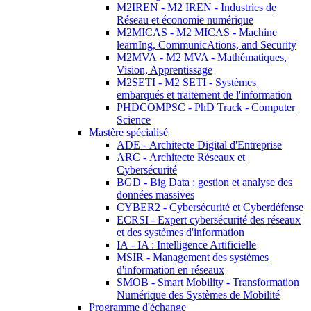
M2IREN - M2 IREN - Industries de
Réseau et économie numérique
M2MICAS - M2 MICAS - Machine
learnIng, CommunicAtions, and Security
M2MVA - M2 MVA - Mathématiques,
Vision, Apprentissage
M2SETI - M2 SETI - Systèmes
embarqués et traitement de l'information
PHDCOMPSC - PhD Track - Computer
Science
Mastère spécialisé
ADE - Architecte Digital d'Entreprise
ARC - Architecte Réseaux et
Cybersécurité
BGD - Big Data : gestion et analyse des
données massives
CYBER2 - Cybersécurité et Cyberdéfense
ECRSI - Expert cybersécurité des réseaux
et des systèmes d'information
IA - IA : Intelligence Artificielle
MSIR - Management des systèmes
d'information en réseaux
SMOB - Smart Mobility - Transformation
Numérique des Systèmes de Mobilité
Programme d'échange