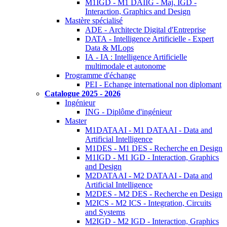
M1IGD - M1 DAIIG - Maj. IGD -
Interaction, Graphics and Design
Mastère spécialisé
ADE - Architecte Digital d'Entreprise
DATA - Intelligence Artificielle - Expert
Data & MLops
IA - IA : Intelligence Artificielle
multimodale et autonome
Programme d'échange
PEI - Echange international non diplomant
Catalogue 2025 - 2026
Ingénieur
ING - Diplôme d'ingénieur
Master
M1DATAAI - M1 DATAAI - Data and
Artificial Intelligence
M1DES - M1 DES - Recherche en Design
M1IGD - M1 IGD - Interaction, Graphics
and Design
M2DATAAI - M2 DATAAI - Data and
Artificial Intelligence
M2DES - M2 DES - Recherche en Design
M2ICS - M2 ICS - Integration, Circuits
and Systems
M2IGD - M2 IGD - Interaction, Graphics