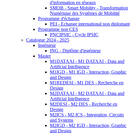
d'information en réseaux
SMOB - Smart Mobility - Transformation
Numérique des Systèmes de Mobilité
Programme d'échange
PEI - Echange international non diplomant
Programme non CES
PNCIPSIC - Cycle IPSIC
Catalogue 2024 - 2025
Ingénieur
ING - Diplôme d'ingénieur
Master
M1DATAAI - M1 DATAAI - Data and
Artificial Intelligence
M1IGD - M1 IGD - Interaction, Graphic
and Design
M1REDESI - M1 DES - Recherche en
Design
M2DATAAI - M2 DATAAI - Data and
Artificial Intelligence
M2DESI - M2 DES - Recherche en
Design
M2ICS - M2 ICS - Integration, Circuits
and Systems
M2IGD - M2 IGD - Interaction, Graphic
and Design