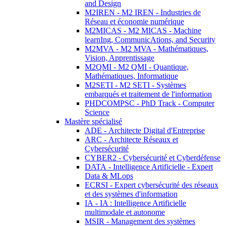
and Design
M2IREN - M2 IREN - Industries de
Réseau et économie numérique
M2MICAS - M2 MICAS - Machine
learnIng, CommunicAtions, and Security
M2MVA - M2 MVA - Mathématiques,
Vision, Apprentissage
M2QMI - M2 QMI - Quantique,
Mathématiques, Informatique
M2SETI - M2 SETI - Systèmes
embarqués et traitement de l'information
PHDCOMPSC - PhD Track - Computer
Science
Mastère spécialisé
ADE - Architecte Digital d'Entreprise
ARC - Architecte Réseaux et
Cybersécurité
CYBER2 - Cybersécurité et Cyberdéfense
DATA - Intelligence Artificielle - Expert
Data & MLops
ECRSI - Expert cybersécurité des réseaux
et des systèmes d'information
IA - IA : Intelligence Artificielle
multimodale et autonome
MSIR - Management des systèmes