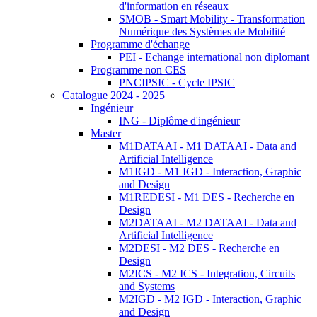
d'information en réseaux
SMOB - Smart Mobility - Transformation
Numérique des Systèmes de Mobilité
Programme d'échange
PEI - Echange international non diplomant
Programme non CES
PNCIPSIC - Cycle IPSIC
Catalogue 2024 - 2025
Ingénieur
ING - Diplôme d'ingénieur
Master
M1DATAAI - M1 DATAAI - Data and
Artificial Intelligence
M1IGD - M1 IGD - Interaction, Graphic
and Design
M1REDESI - M1 DES - Recherche en
Design
M2DATAAI - M2 DATAAI - Data and
Artificial Intelligence
M2DESI - M2 DES - Recherche en
Design
M2ICS - M2 ICS - Integration, Circuits
and Systems
M2IGD - M2 IGD - Interaction, Graphic
and Design