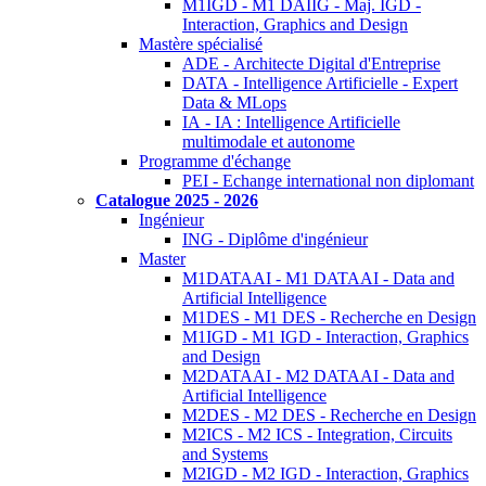
M1IGD - M1 DAIIG - Maj. IGD -
Interaction, Graphics and Design
Mastère spécialisé
ADE - Architecte Digital d'Entreprise
DATA - Intelligence Artificielle - Expert
Data & MLops
IA - IA : Intelligence Artificielle
multimodale et autonome
Programme d'échange
PEI - Echange international non diplomant
Catalogue 2025 - 2026
Ingénieur
ING - Diplôme d'ingénieur
Master
M1DATAAI - M1 DATAAI - Data and
Artificial Intelligence
M1DES - M1 DES - Recherche en Design
M1IGD - M1 IGD - Interaction, Graphics
and Design
M2DATAAI - M2 DATAAI - Data and
Artificial Intelligence
M2DES - M2 DES - Recherche en Design
M2ICS - M2 ICS - Integration, Circuits
and Systems
M2IGD - M2 IGD - Interaction, Graphics