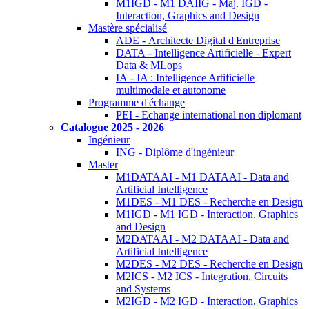
M1IGD - M1 DAIIG - Maj. IGD -
Interaction, Graphics and Design
Mastère spécialisé
ADE - Architecte Digital d'Entreprise
DATA - Intelligence Artificielle - Expert
Data & MLops
IA - IA : Intelligence Artificielle
multimodale et autonome
Programme d'échange
PEI - Echange international non diplomant
Catalogue 2025 - 2026
Ingénieur
ING - Diplôme d'ingénieur
Master
M1DATAAI - M1 DATAAI - Data and
Artificial Intelligence
M1DES - M1 DES - Recherche en Design
M1IGD - M1 IGD - Interaction, Graphics
and Design
M2DATAAI - M2 DATAAI - Data and
Artificial Intelligence
M2DES - M2 DES - Recherche en Design
M2ICS - M2 ICS - Integration, Circuits
and Systems
M2IGD - M2 IGD - Interaction, Graphics