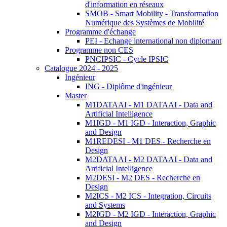
d'information en réseaux
SMOB - Smart Mobility - Transformation
Numérique des Systèmes de Mobilité
Programme d'échange
PEI - Echange international non diplomant
Programme non CES
PNCIPSIC - Cycle IPSIC
Catalogue 2024 - 2025
Ingénieur
ING - Diplôme d'ingénieur
Master
M1DATAAI - M1 DATAAI - Data and
Artificial Intelligence
M1IGD - M1 IGD - Interaction, Graphic
and Design
M1REDESI - M1 DES - Recherche en
Design
M2DATAAI - M2 DATAAI - Data and
Artificial Intelligence
M2DESI - M2 DES - Recherche en
Design
M2ICS - M2 ICS - Integration, Circuits
and Systems
M2IGD - M2 IGD - Interaction, Graphic
and Design