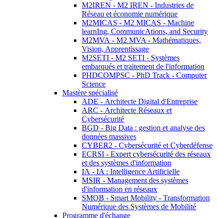
M2IREN - M2 IREN - Industries de
Réseau et économie numérique
M2MICAS - M2 MICAS - Machine
learnIng, CommunicAtions, and Security
M2MVA - M2 MVA - Mathématiques,
Vision, Apprentissage
M2SETI - M2 SETI - Systèmes
embarqués et traitement de l'information
PHDCOMPSC - PhD Track - Computer
Science
Mastère spécialisé
ADE - Architecte Digital d'Entreprise
ARC - Architecte Réseaux et
Cybersécurité
BGD - Big Data : gestion et analyse des
données massives
CYBER2 - Cybersécurité et Cyberdéfense
ECRSI - Expert cybersécurité des réseaux
et des systèmes d'information
IA - IA : Intelligence Artificielle
MSIR - Management des systèmes
d'information en réseaux
SMOB - Smart Mobility - Transformation
Numérique des Systèmes de Mobilité
Programme d'échange