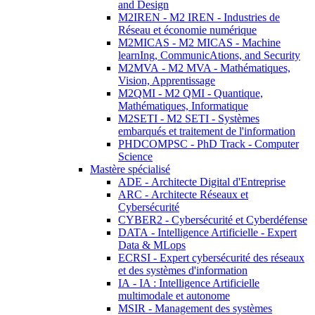
and Design
M2IREN - M2 IREN - Industries de
Réseau et économie numérique
M2MICAS - M2 MICAS - Machine
learnIng, CommunicAtions, and Security
M2MVA - M2 MVA - Mathématiques,
Vision, Apprentissage
M2QMI - M2 QMI - Quantique,
Mathématiques, Informatique
M2SETI - M2 SETI - Systèmes
embarqués et traitement de l'information
PHDCOMPSC - PhD Track - Computer
Science
Mastère spécialisé
ADE - Architecte Digital d'Entreprise
ARC - Architecte Réseaux et
Cybersécurité
CYBER2 - Cybersécurité et Cyberdéfense
DATA - Intelligence Artificielle - Expert
Data & MLops
ECRSI - Expert cybersécurité des réseaux
et des systèmes d'information
IA - IA : Intelligence Artificielle
multimodale et autonome
MSIR - Management des systèmes