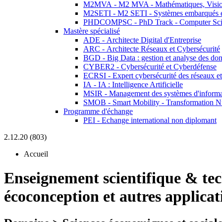
M2MVA - M2 MVA - Mathématiques, Vision
M2SETI - M2 SETI - Systèmes embarqués et 
PHDCOMPSC - PhD Track - Computer Sci
Mastère spécialisé
ADE - Architecte Digital d'Entreprise
ARC - Architecte Réseaux et Cybersécurité
BGD - Big Data : gestion et analyse des do
CYBER2 - Cybersécurité et Cyberdéfense
ECRSI - Expert cybersécurité des réseaux et
IA - IA : Intelligence Artificielle
MSIR - Management des systèmes d'informa
SMOB - Smart Mobility - Transformation N
Programme d'échange
PEI - Echange international non diplomant
2.12.20 (803)
Accueil
Enseignement scientifique & te
écoconception et autres applicat