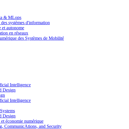
Data & MLops
 des systèmes d'information
le et autonome
tion en réseaux
umérique des Systèmes de Mobilité
ial Intelligence
d Design
ign
ial Intelligence
 Systems
d Design
 et économie numérique
, CommunicAtions, and Security