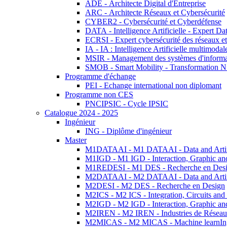
ADE - Architecte Digital d'Entreprise
ARC - Architecte Réseaux et Cybersécurité
CYBER2 - Cybersécurité et Cyberdéfense
DATA - Intelligence Artificielle - Expert 
ECRSI - Expert cybersécurité des réseaux et
IA - IA : Intelligence Artificielle multimoda
MSIR - Management des systèmes d'informa
SMOB - Smart Mobility - Transformation N
Programme d'échange
PEI - Echange international non diplomant
Programme non CES
PNCIPSIC - Cycle IPSIC
Catalogue 2024 - 2025
Ingénieur
ING - Diplôme d'ingénieur
Master
M1DATAAI - M1 DATAAI - Data and Artific
M1IGD - M1 IGD - Interaction, Graphic an
M1REDESI - M1 DES - Recherche en Des
M2DATAAI - M2 DATAAI - Data and Artific
M2DESI - M2 DES - Recherche en Design
M2ICS - M2 ICS - Integration, Circuits and
M2IGD - M2 IGD - Interaction, Graphic an
M2IREN - M2 IREN - Industries de Réseau
M2MICAS - M2 MICAS - Machine learnIng