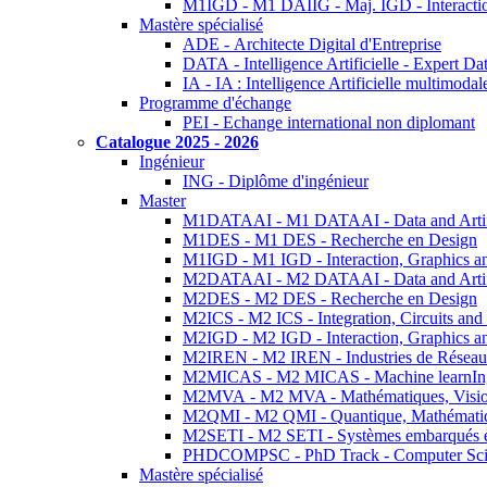
M1IGD - M1 DAIIG - Maj. IGD - Interactio
Mastère spécialisé
ADE - Architecte Digital d'Entreprise
DATA - Intelligence Artificielle - Expert 
IA - IA : Intelligence Artificielle multimoda
Programme d'échange
PEI - Echange international non diplomant
Catalogue 2025 - 2026
Ingénieur
ING - Diplôme d'ingénieur
Master
M1DATAAI - M1 DATAAI - Data and Artific
M1DES - M1 DES - Recherche en Design
M1IGD - M1 IGD - Interaction, Graphics a
M2DATAAI - M2 DATAAI - Data and Artific
M2DES - M2 DES - Recherche en Design
M2ICS - M2 ICS - Integration, Circuits and
M2IGD - M2 IGD - Interaction, Graphics a
M2IREN - M2 IREN - Industries de Réseau
M2MICAS - M2 MICAS - Machine learnIng
M2MVA - M2 MVA - Mathématiques, Vision
M2QMI - M2 QMI - Quantique, Mathématiq
M2SETI - M2 SETI - Systèmes embarqués et 
PHDCOMPSC - PhD Track - Computer Sci
Mastère spécialisé