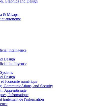
n, Graphics and Design
Data & MLops
le et autonome
ial Intelligence
nd Design
ial Intelligence
 Systems
nd Design
 et économie numérique
, CommunicAtions, and Security
, Apprentissage
ues, Informatique
traitement de l'information
ence