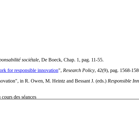
ponsabilité sociétale
, De Boeck, Chap. 1, pag. 11-55.
rk for responsible innovation
",
Research Policy
, 42(9), pag. 1568-158
ovation", in R. Owen, M. Heintz and Bessant J. (eds.)
Responsible Inn
quées par les enseignants au cours des séance