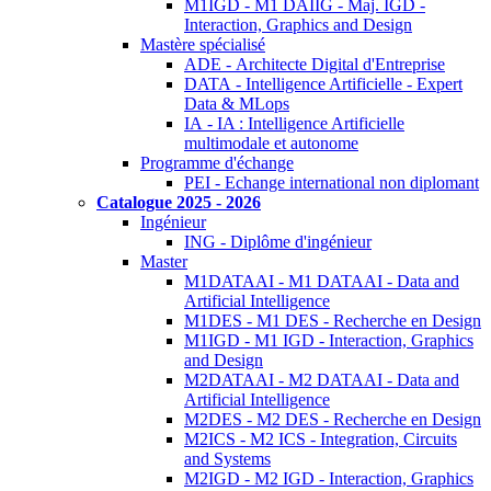
M1IGD - M1 DAIIG - Maj. IGD -
Interaction, Graphics and Design
Mastère spécialisé
ADE - Architecte Digital d'Entreprise
DATA - Intelligence Artificielle - Expert
Data & MLops
IA - IA : Intelligence Artificielle
multimodale et autonome
Programme d'échange
PEI - Echange international non diplomant
Catalogue 2025 - 2026
Ingénieur
ING - Diplôme d'ingénieur
Master
M1DATAAI - M1 DATAAI - Data and
Artificial Intelligence
M1DES - M1 DES - Recherche en Design
M1IGD - M1 IGD - Interaction, Graphics
and Design
M2DATAAI - M2 DATAAI - Data and
Artificial Intelligence
M2DES - M2 DES - Recherche en Design
M2ICS - M2 ICS - Integration, Circuits
and Systems
M2IGD - M2 IGD - Interaction, Graphics