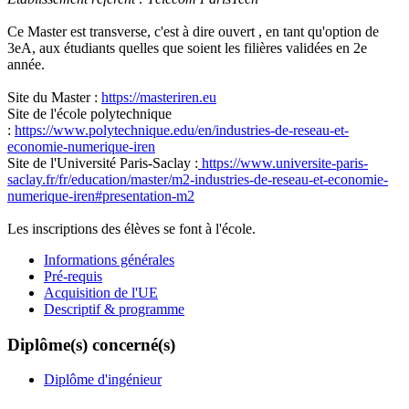
Ce Master est transverse, c'est à dire ouvert , en tant qu'option de
3eA, aux étudiants quelles que soient les filières validées en 2e
année.
Site du Master :
https://masteriren.eu
Site de l'école polytechnique
:
https://www.polytechnique.edu/en/industries-de-reseau-et-
economie-numerique-iren
Site de l'Université Paris-Saclay :
https://www.universite-paris-
saclay.fr/fr/education/master/m2-industries-de-reseau-et-economie-
numerique-iren#presentation-m2
Les inscriptions des élèves se font à l'école.
Informations générales
Pré-requis
Acquisition de l'UE
Descriptif & programme
Diplôme(s) concerné(s)
Diplôme d'ingénieur