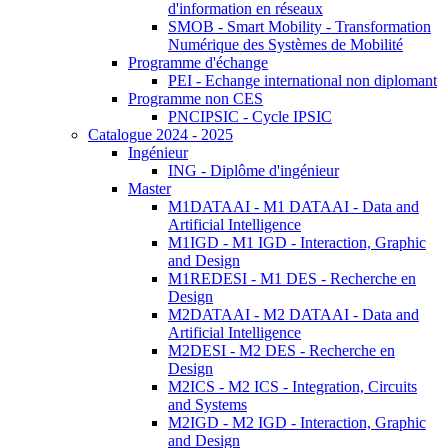
d'information en réseaux
SMOB - Smart Mobility - Transformation
Numérique des Systèmes de Mobilité
Programme d'échange
PEI - Echange international non diplomant
Programme non CES
PNCIPSIC - Cycle IPSIC
Catalogue 2024 - 2025
Ingénieur
ING - Diplôme d'ingénieur
Master
M1DATAAI - M1 DATAAI - Data and
Artificial Intelligence
M1IGD - M1 IGD - Interaction, Graphic
and Design
M1REDESI - M1 DES - Recherche en
Design
M2DATAAI - M2 DATAAI - Data and
Artificial Intelligence
M2DESI - M2 DES - Recherche en
Design
M2ICS - M2 ICS - Integration, Circuits
and Systems
M2IGD - M2 IGD - Interaction, Graphic
and Design