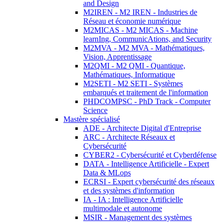
and Design
M2IREN - M2 IREN - Industries de
Réseau et économie numérique
M2MICAS - M2 MICAS - Machine
learnIng, CommunicAtions, and Security
M2MVA - M2 MVA - Mathématiques,
Vision, Apprentissage
M2QMI - M2 QMI - Quantique,
Mathématiques, Informatique
M2SETI - M2 SETI - Systèmes
embarqués et traitement de l'information
PHDCOMPSC - PhD Track - Computer
Science
Mastère spécialisé
ADE - Architecte Digital d'Entreprise
ARC - Architecte Réseaux et
Cybersécurité
CYBER2 - Cybersécurité et Cyberdéfense
DATA - Intelligence Artificielle - Expert
Data & MLops
ECRSI - Expert cybersécurité des réseaux
et des systèmes d'information
IA - IA : Intelligence Artificielle
multimodale et autonome
MSIR - Management des systèmes