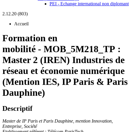
PEI - Echange international non diplomant
2.12.20 (803)
Accueil
Formation en
mobilité
-
MOB_5M218_TP :
Master 2 (IREN) Industries de
réseau et économie numérique
(Mention IES, IP Paris & Paris
Dauphine)
Descriptif
Master de IP Paris et Paris Dauphine, mention Innovation,
Entreprise, Société
Etablissement référent : Télécom ParisTech