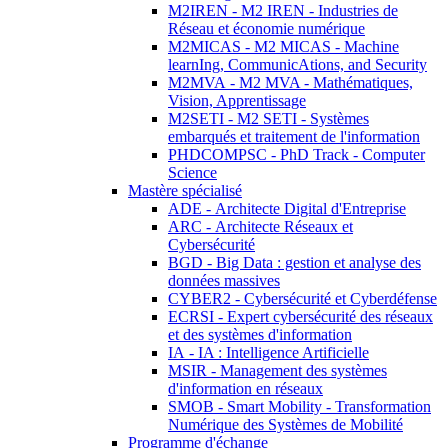
M2IREN - M2 IREN - Industries de
Réseau et économie numérique
M2MICAS - M2 MICAS - Machine
learnIng, CommunicAtions, and Security
M2MVA - M2 MVA - Mathématiques,
Vision, Apprentissage
M2SETI - M2 SETI - Systèmes
embarqués et traitement de l'information
PHDCOMPSC - PhD Track - Computer
Science
Mastère spécialisé
ADE - Architecte Digital d'Entreprise
ARC - Architecte Réseaux et
Cybersécurité
BGD - Big Data : gestion et analyse des
données massives
CYBER2 - Cybersécurité et Cyberdéfense
ECRSI - Expert cybersécurité des réseaux
et des systèmes d'information
IA - IA : Intelligence Artificielle
MSIR - Management des systèmes
d'information en réseaux
SMOB - Smart Mobility - Transformation
Numérique des Systèmes de Mobilité
Programme d'échange