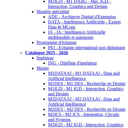
M1IGD - M1 DAIIG - Maj. IGD -
Interaction, Graphics and Design
Mastère spécialisé
ADE - Architecte Digital d'Entreprise
DATA - Intelligence Artificielle - Expert
Data & MLops
IA - IA : Intelligence Artificielle
multimodale et autonome
Programme d'échange
PEI - Echange international non diplomant
Catalogue 2025 - 2026
Ingénieur
ING - Diplôme d'ingénieur
Master
M1DATAAI - M1 DATAAI - Data and
Artificial Intelligence
M1DES - M1 DES - Recherche en Design
M1IGD - M1 IGD - Interaction, Graphics
and Design
M2DATAAI - M2 DATAAI - Data and
Artificial Intelligence
M2DES - M2 DES - Recherche en Design
M2ICS - M2 ICS - Integration, Circuits
and Systems
M2IGD - M2 IGD - Interaction, Graphics