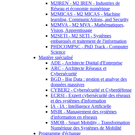
M2IREN - M2 IREN - Industries de
Réseau et économie numérique
M2MICAS - M2 MICAS - Machine
learnIng, CommunicAtions, and Security
M2MVA - M2 MVA - Mathématiques,
Vision, Apprentissage
M2SETI - M2 SETI - Systèmes
embarqués et traitement de l'information
PHDCOMPSC - PhD Track - Computer
Science
Mastère spécialisé
ADE - Architecte Digital d'Entreprise
ARC - Architecte Réseaux et
Cybersécurité
BGD - Big Data : gestion et analyse des
données massives
CYBER2 - Cybersécurité et Cyberdéfense
ECRSI - Expert cybersécurité des réseaux
et des systèmes d'information
IA - IA : Intelligence Artificielle
MSIR - Management des systèmes
d'information en réseaux
SMOB - Smart Mobility - Transformation
Numérique des Systèmes de Mobilité
Programme d'échange