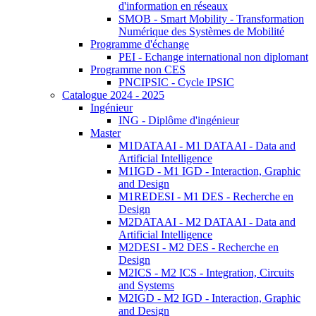
d'information en réseaux
SMOB - Smart Mobility - Transformation
Numérique des Systèmes de Mobilité
Programme d'échange
PEI - Echange international non diplomant
Programme non CES
PNCIPSIC - Cycle IPSIC
Catalogue 2024 - 2025
Ingénieur
ING - Diplôme d'ingénieur
Master
M1DATAAI - M1 DATAAI - Data and
Artificial Intelligence
M1IGD - M1 IGD - Interaction, Graphic
and Design
M1REDESI - M1 DES - Recherche en
Design
M2DATAAI - M2 DATAAI - Data and
Artificial Intelligence
M2DESI - M2 DES - Recherche en
Design
M2ICS - M2 ICS - Integration, Circuits
and Systems
M2IGD - M2 IGD - Interaction, Graphic
and Design