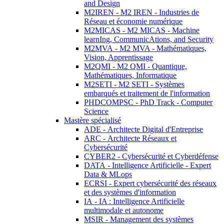
and Design
M2IREN - M2 IREN - Industries de
Réseau et économie numérique
M2MICAS - M2 MICAS - Machine
learnIng, CommunicAtions, and Security
M2MVA - M2 MVA - Mathématiques,
Vision, Apprentissage
M2QMI - M2 QMI - Quantique,
Mathématiques, Informatique
M2SETI - M2 SETI - Systèmes
embarqués et traitement de l'information
PHDCOMPSC - PhD Track - Computer
Science
Mastère spécialisé
ADE - Architecte Digital d'Entreprise
ARC - Architecte Réseaux et
Cybersécurité
CYBER2 - Cybersécurité et Cyberdéfense
DATA - Intelligence Artificielle - Expert
Data & MLops
ECRSI - Expert cybersécurité des réseaux
et des systèmes d'information
IA - IA : Intelligence Artificielle
multimodale et autonome
MSIR - Management des systèmes