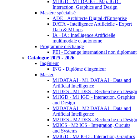
M1IGD - M1 DAIIG - Maj. IGD -
Interaction, Graphics and Design
Mastère spécialisé
ADE - Architecte Digital d'Entreprise
DATA - Intelligence Artificielle - Expert
Data & MLops
IA - IA : Intelligence Artificielle
multimodale et autonome
Programme d'échange
PEI - Echange international non diplomant
Catalogue 2025 - 2026
Ingénieur
ING - Diplôme d'ingénieur
Master
M1DATAAI - M1 DATAAI - Data and
Artificial Intelligence
M1DES - M1 DES - Recherche en Design
M1IGD - M1 IGD - Interaction, Graphics
and Design
M2DATAAI - M2 DATAAI - Data and
Artificial Intelligence
M2DES - M2 DES - Recherche en Design
M2ICS - M2 ICS - Integration, Circuits
and Systems
M2IGD - M2 IGD - Interaction, Graphics