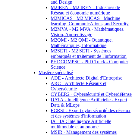
and Design
M2IREN - M2 IREN - Industries de
Réseau et économie numérique
M2MICAS - M2 MICAS - Machine
learnIng, CommunicAtions, and Security
M2MVA - M2 MVA - Mathématiques,
Vision, Apprentissage
M2QMI - M2 QMI - Quantique,
Mathématiques, Informatique
M2SETI - M2 SETI - Systèmes
embarqués et traitement de l'information
PHDCOMPSC - PhD Track - Computer
Science
Mastère spécialisé
ADE - Architecte Digital d'Entreprise
ARC - Architecte Réseaux et
Cybersécurité
CYBER2 - Cybersécurité et Cyberdéfense
DATA - Intelligence Artificielle - Expert
Data & MLops
ECRSI - Expert cybersécurité des réseaux
et des systèmes d'information
IA - IA : Intelligence Artificielle
multimodale et autonome
MSIR - Management des systèmes