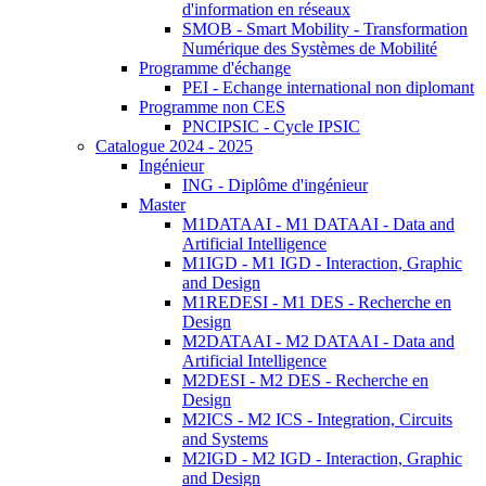
d'information en réseaux
SMOB - Smart Mobility - Transformation
Numérique des Systèmes de Mobilité
Programme d'échange
PEI - Echange international non diplomant
Programme non CES
PNCIPSIC - Cycle IPSIC
Catalogue 2024 - 2025
Ingénieur
ING - Diplôme d'ingénieur
Master
M1DATAAI - M1 DATAAI - Data and
Artificial Intelligence
M1IGD - M1 IGD - Interaction, Graphic
and Design
M1REDESI - M1 DES - Recherche en
Design
M2DATAAI - M2 DATAAI - Data and
Artificial Intelligence
M2DESI - M2 DES - Recherche en
Design
M2ICS - M2 ICS - Integration, Circuits
and Systems
M2IGD - M2 IGD - Interaction, Graphic
and Design