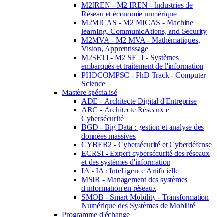
M2IREN - M2 IREN - Industries de
Réseau et économie numérique
M2MICAS - M2 MICAS - Machine
learnIng, CommunicAtions, and Security
M2MVA - M2 MVA - Mathématiques,
Vision, Apprentissage
M2SETI - M2 SETI - Systèmes
embarqués et traitement de l'information
PHDCOMPSC - PhD Track - Computer
Science
Mastère spécialisé
ADE - Architecte Digital d'Entreprise
ARC - Architecte Réseaux et
Cybersécurité
BGD - Big Data : gestion et analyse des
données massives
CYBER2 - Cybersécurité et Cyberdéfense
ECRSI - Expert cybersécurité des réseaux
et des systèmes d'information
IA - IA : Intelligence Artificielle
MSIR - Management des systèmes
d'information en réseaux
SMOB - Smart Mobility - Transformation
Numérique des Systèmes de Mobilité
Programme d'échange