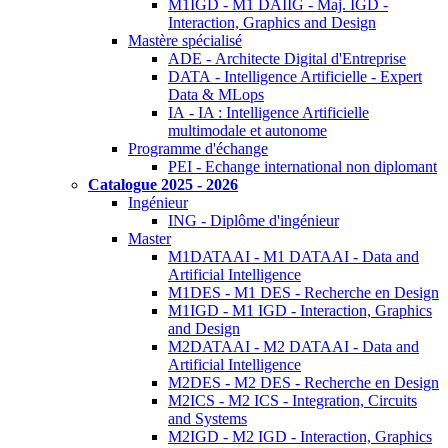
M1IGD - M1 DAIIG - Maj. IGD -
Interaction, Graphics and Design
Mastère spécialisé
ADE - Architecte Digital d'Entreprise
DATA - Intelligence Artificielle - Expert
Data & MLops
IA - IA : Intelligence Artificielle
multimodale et autonome
Programme d'échange
PEI - Echange international non diplomant
Catalogue 2025 - 2026
Ingénieur
ING - Diplôme d'ingénieur
Master
M1DATAAI - M1 DATAAI - Data and
Artificial Intelligence
M1DES - M1 DES - Recherche en Design
M1IGD - M1 IGD - Interaction, Graphics
and Design
M2DATAAI - M2 DATAAI - Data and
Artificial Intelligence
M2DES - M2 DES - Recherche en Design
M2ICS - M2 ICS - Integration, Circuits
and Systems
M2IGD - M2 IGD - Interaction, Graphics