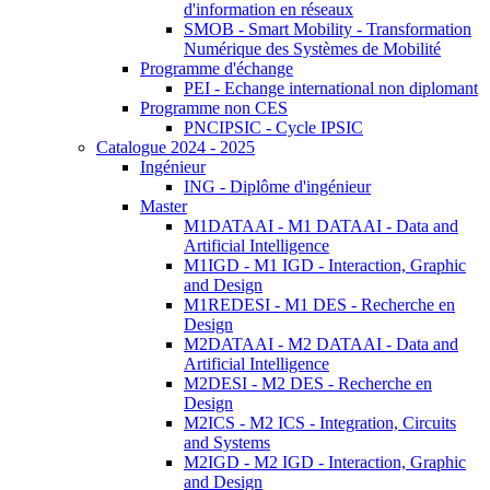
d'information en réseaux
SMOB - Smart Mobility - Transformation
Numérique des Systèmes de Mobilité
Programme d'échange
PEI - Echange international non diplomant
Programme non CES
PNCIPSIC - Cycle IPSIC
Catalogue 2024 - 2025
Ingénieur
ING - Diplôme d'ingénieur
Master
M1DATAAI - M1 DATAAI - Data and
Artificial Intelligence
M1IGD - M1 IGD - Interaction, Graphic
and Design
M1REDESI - M1 DES - Recherche en
Design
M2DATAAI - M2 DATAAI - Data and
Artificial Intelligence
M2DESI - M2 DES - Recherche en
Design
M2ICS - M2 ICS - Integration, Circuits
and Systems
M2IGD - M2 IGD - Interaction, Graphic
and Design