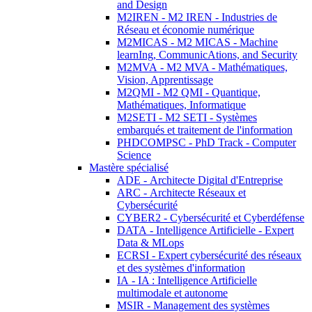
and Design
M2IREN - M2 IREN - Industries de
Réseau et économie numérique
M2MICAS - M2 MICAS - Machine
learnIng, CommunicAtions, and Security
M2MVA - M2 MVA - Mathématiques,
Vision, Apprentissage
M2QMI - M2 QMI - Quantique,
Mathématiques, Informatique
M2SETI - M2 SETI - Systèmes
embarqués et traitement de l'information
PHDCOMPSC - PhD Track - Computer
Science
Mastère spécialisé
ADE - Architecte Digital d'Entreprise
ARC - Architecte Réseaux et
Cybersécurité
CYBER2 - Cybersécurité et Cyberdéfense
DATA - Intelligence Artificielle - Expert
Data & MLops
ECRSI - Expert cybersécurité des réseaux
et des systèmes d'information
IA - IA : Intelligence Artificielle
multimodale et autonome
MSIR - Management des systèmes