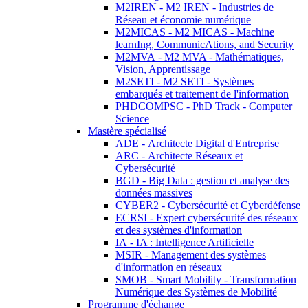
M2IREN - M2 IREN - Industries de
Réseau et économie numérique
M2MICAS - M2 MICAS - Machine
learnIng, CommunicAtions, and Security
M2MVA - M2 MVA - Mathématiques,
Vision, Apprentissage
M2SETI - M2 SETI - Systèmes
embarqués et traitement de l'information
PHDCOMPSC - PhD Track - Computer
Science
Mastère spécialisé
ADE - Architecte Digital d'Entreprise
ARC - Architecte Réseaux et
Cybersécurité
BGD - Big Data : gestion et analyse des
données massives
CYBER2 - Cybersécurité et Cyberdéfense
ECRSI - Expert cybersécurité des réseaux
et des systèmes d'information
IA - IA : Intelligence Artificielle
MSIR - Management des systèmes
d'information en réseaux
SMOB - Smart Mobility - Transformation
Numérique des Systèmes de Mobilité
Programme d'échange