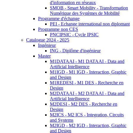
d'information en réseaux
SMOB - Smart Mobility - Transformation
Numérique des Systèmes de Mobilité
Programme d'échange
PEI - Echange international non diplomant
Programme non CES
PNCIPSIC - Cycle IPSIC
Catalogue 2024 - 2025
Ingénieur
ING - Diplôme d'ingénieur
Master
M1DATAAI - M1 DATAAI - Data and
Artificial Intelligence
M1IGD - M1 IGD - Interaction, Graphic
and Design
M1REDESI - M1 DES - Recherche en
Design
M2DATAAI - M2 DATAAI - Data and
Artificial Intelligence
M2DESI - M2 DES - Recherche en
Design
M2ICS - M2 ICS - Integration, Circuits
and Systems
M2IGD - M2 IGD - Interaction, Graphic
and Design