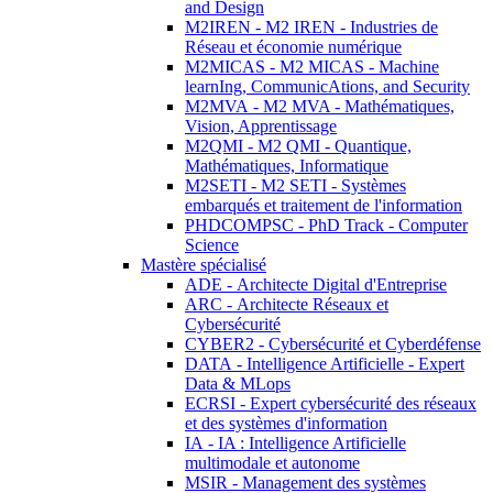
and Design
M2IREN - M2 IREN - Industries de
Réseau et économie numérique
M2MICAS - M2 MICAS - Machine
learnIng, CommunicAtions, and Security
M2MVA - M2 MVA - Mathématiques,
Vision, Apprentissage
M2QMI - M2 QMI - Quantique,
Mathématiques, Informatique
M2SETI - M2 SETI - Systèmes
embarqués et traitement de l'information
PHDCOMPSC - PhD Track - Computer
Science
Mastère spécialisé
ADE - Architecte Digital d'Entreprise
ARC - Architecte Réseaux et
Cybersécurité
CYBER2 - Cybersécurité et Cyberdéfense
DATA - Intelligence Artificielle - Expert
Data & MLops
ECRSI - Expert cybersécurité des réseaux
et des systèmes d'information
IA - IA : Intelligence Artificielle
multimodale et autonome
MSIR - Management des systèmes