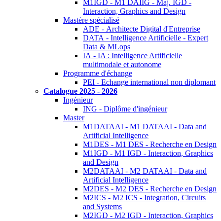
M1IGD - M1 DAIIG - Maj. IGD -
Interaction, Graphics and Design
Mastère spécialisé
ADE - Architecte Digital d'Entreprise
DATA - Intelligence Artificielle - Expert
Data & MLops
IA - IA : Intelligence Artificielle
multimodale et autonome
Programme d'échange
PEI - Echange international non diplomant
Catalogue 2025 - 2026
Ingénieur
ING - Diplôme d'ingénieur
Master
M1DATAAI - M1 DATAAI - Data and
Artificial Intelligence
M1DES - M1 DES - Recherche en Design
M1IGD - M1 IGD - Interaction, Graphics
and Design
M2DATAAI - M2 DATAAI - Data and
Artificial Intelligence
M2DES - M2 DES - Recherche en Design
M2ICS - M2 ICS - Integration, Circuits
and Systems
M2IGD - M2 IGD - Interaction, Graphics