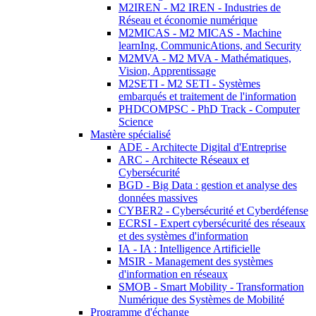
M2IREN - M2 IREN - Industries de
Réseau et économie numérique
M2MICAS - M2 MICAS - Machine
learnIng, CommunicAtions, and Security
M2MVA - M2 MVA - Mathématiques,
Vision, Apprentissage
M2SETI - M2 SETI - Systèmes
embarqués et traitement de l'information
PHDCOMPSC - PhD Track - Computer
Science
Mastère spécialisé
ADE - Architecte Digital d'Entreprise
ARC - Architecte Réseaux et
Cybersécurité
BGD - Big Data : gestion et analyse des
données massives
CYBER2 - Cybersécurité et Cyberdéfense
ECRSI - Expert cybersécurité des réseaux
et des systèmes d'information
IA - IA : Intelligence Artificielle
MSIR - Management des systèmes
d'information en réseaux
SMOB - Smart Mobility - Transformation
Numérique des Systèmes de Mobilité
Programme d'échange