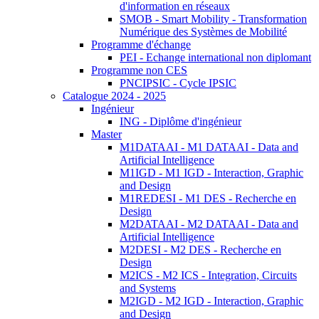
d'information en réseaux
SMOB - Smart Mobility - Transformation
Numérique des Systèmes de Mobilité
Programme d'échange
PEI - Echange international non diplomant
Programme non CES
PNCIPSIC - Cycle IPSIC
Catalogue 2024 - 2025
Ingénieur
ING - Diplôme d'ingénieur
Master
M1DATAAI - M1 DATAAI - Data and
Artificial Intelligence
M1IGD - M1 IGD - Interaction, Graphic
and Design
M1REDESI - M1 DES - Recherche en
Design
M2DATAAI - M2 DATAAI - Data and
Artificial Intelligence
M2DESI - M2 DES - Recherche en
Design
M2ICS - M2 ICS - Integration, Circuits
and Systems
M2IGD - M2 IGD - Interaction, Graphic
and Design