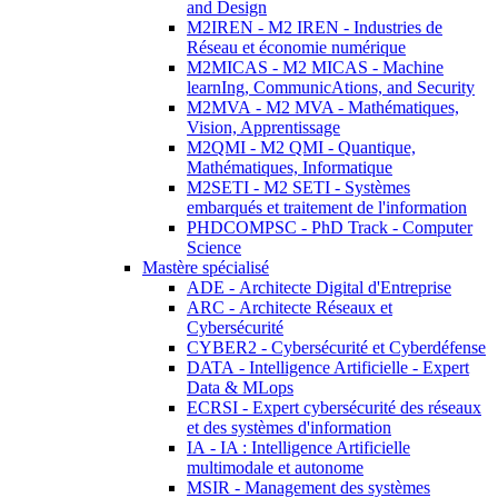
and Design
M2IREN - M2 IREN - Industries de
Réseau et économie numérique
M2MICAS - M2 MICAS - Machine
learnIng, CommunicAtions, and Security
M2MVA - M2 MVA - Mathématiques,
Vision, Apprentissage
M2QMI - M2 QMI - Quantique,
Mathématiques, Informatique
M2SETI - M2 SETI - Systèmes
embarqués et traitement de l'information
PHDCOMPSC - PhD Track - Computer
Science
Mastère spécialisé
ADE - Architecte Digital d'Entreprise
ARC - Architecte Réseaux et
Cybersécurité
CYBER2 - Cybersécurité et Cyberdéfense
DATA - Intelligence Artificielle - Expert
Data & MLops
ECRSI - Expert cybersécurité des réseaux
et des systèmes d'information
IA - IA : Intelligence Artificielle
multimodale et autonome
MSIR - Management des systèmes