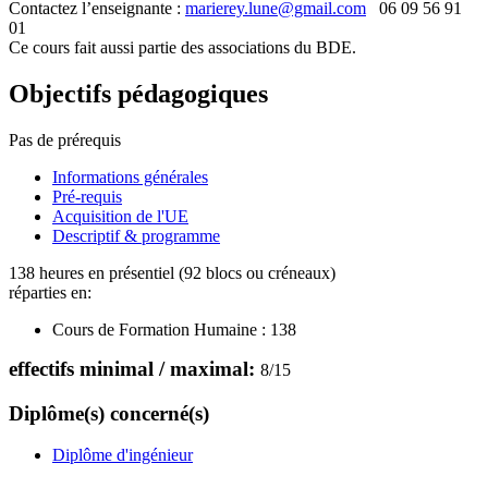
Contactez l’enseignante :
marierey.lune@gmail.com
06 09 56 91
01
Ce cours fait aussi partie des associations du BDE.
Objectifs pédagogiques
Pas de prérequis
Informations générales
Pré-requis
Acquisition de l'UE
Descriptif & programme
138 heures en présentiel (92 blocs ou créneaux)
réparties en:
Cours de Formation Humaine :
138
effectifs minimal / maximal:
8
/
15
Diplôme(s) concerné(s)
Diplôme d'ingénieur