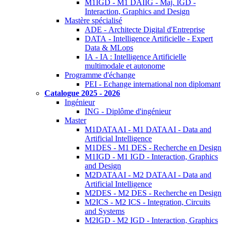
M1IGD - M1 DAIIG - Maj. IGD -
Interaction, Graphics and Design
Mastère spécialisé
ADE - Architecte Digital d'Entreprise
DATA - Intelligence Artificielle - Expert
Data & MLops
IA - IA : Intelligence Artificielle
multimodale et autonome
Programme d'échange
PEI - Echange international non diplomant
Catalogue 2025 - 2026
Ingénieur
ING - Diplôme d'ingénieur
Master
M1DATAAI - M1 DATAAI - Data and
Artificial Intelligence
M1DES - M1 DES - Recherche en Design
M1IGD - M1 IGD - Interaction, Graphics
and Design
M2DATAAI - M2 DATAAI - Data and
Artificial Intelligence
M2DES - M2 DES - Recherche en Design
M2ICS - M2 ICS - Integration, Circuits
and Systems
M2IGD - M2 IGD - Interaction, Graphics