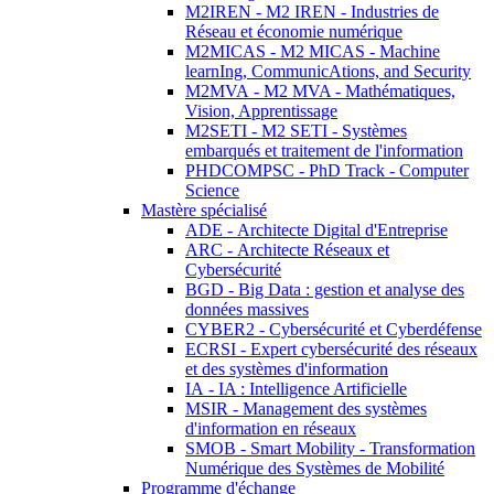
M2IREN - M2 IREN - Industries de
Réseau et économie numérique
M2MICAS - M2 MICAS - Machine
learnIng, CommunicAtions, and Security
M2MVA - M2 MVA - Mathématiques,
Vision, Apprentissage
M2SETI - M2 SETI - Systèmes
embarqués et traitement de l'information
PHDCOMPSC - PhD Track - Computer
Science
Mastère spécialisé
ADE - Architecte Digital d'Entreprise
ARC - Architecte Réseaux et
Cybersécurité
BGD - Big Data : gestion et analyse des
données massives
CYBER2 - Cybersécurité et Cyberdéfense
ECRSI - Expert cybersécurité des réseaux
et des systèmes d'information
IA - IA : Intelligence Artificielle
MSIR - Management des systèmes
d'information en réseaux
SMOB - Smart Mobility - Transformation
Numérique des Systèmes de Mobilité
Programme d'échange