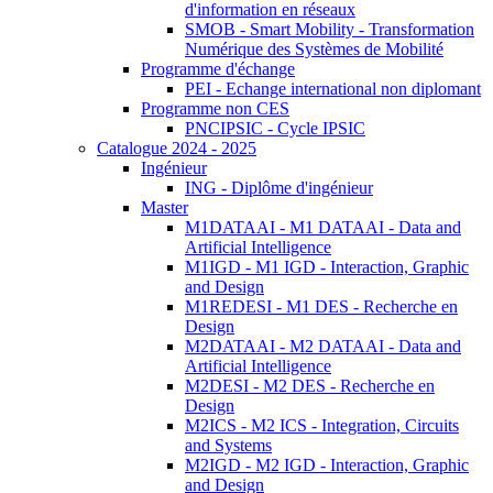
d'information en réseaux
SMOB - Smart Mobility - Transformation
Numérique des Systèmes de Mobilité
Programme d'échange
PEI - Echange international non diplomant
Programme non CES
PNCIPSIC - Cycle IPSIC
Catalogue 2024 - 2025
Ingénieur
ING - Diplôme d'ingénieur
Master
M1DATAAI - M1 DATAAI - Data and
Artificial Intelligence
M1IGD - M1 IGD - Interaction, Graphic
and Design
M1REDESI - M1 DES - Recherche en
Design
M2DATAAI - M2 DATAAI - Data and
Artificial Intelligence
M2DESI - M2 DES - Recherche en
Design
M2ICS - M2 ICS - Integration, Circuits
and Systems
M2IGD - M2 IGD - Interaction, Graphic
and Design