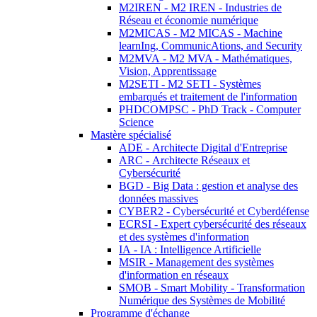
M2IREN - M2 IREN - Industries de
Réseau et économie numérique
M2MICAS - M2 MICAS - Machine
learnIng, CommunicAtions, and Security
M2MVA - M2 MVA - Mathématiques,
Vision, Apprentissage
M2SETI - M2 SETI - Systèmes
embarqués et traitement de l'information
PHDCOMPSC - PhD Track - Computer
Science
Mastère spécialisé
ADE - Architecte Digital d'Entreprise
ARC - Architecte Réseaux et
Cybersécurité
BGD - Big Data : gestion et analyse des
données massives
CYBER2 - Cybersécurité et Cyberdéfense
ECRSI - Expert cybersécurité des réseaux
et des systèmes d'information
IA - IA : Intelligence Artificielle
MSIR - Management des systèmes
d'information en réseaux
SMOB - Smart Mobility - Transformation
Numérique des Systèmes de Mobilité
Programme d'échange