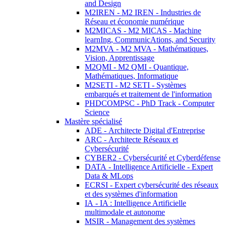
and Design
M2IREN - M2 IREN - Industries de
Réseau et économie numérique
M2MICAS - M2 MICAS - Machine
learnIng, CommunicAtions, and Security
M2MVA - M2 MVA - Mathématiques,
Vision, Apprentissage
M2QMI - M2 QMI - Quantique,
Mathématiques, Informatique
M2SETI - M2 SETI - Systèmes
embarqués et traitement de l'information
PHDCOMPSC - PhD Track - Computer
Science
Mastère spécialisé
ADE - Architecte Digital d'Entreprise
ARC - Architecte Réseaux et
Cybersécurité
CYBER2 - Cybersécurité et Cyberdéfense
DATA - Intelligence Artificielle - Expert
Data & MLops
ECRSI - Expert cybersécurité des réseaux
et des systèmes d'information
IA - IA : Intelligence Artificielle
multimodale et autonome
MSIR - Management des systèmes