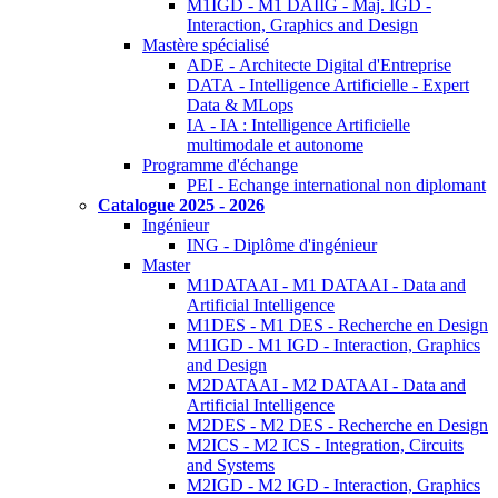
M1IGD - M1 DAIIG - Maj. IGD -
Interaction, Graphics and Design
Mastère spécialisé
ADE - Architecte Digital d'Entreprise
DATA - Intelligence Artificielle - Expert
Data & MLops
IA - IA : Intelligence Artificielle
multimodale et autonome
Programme d'échange
PEI - Echange international non diplomant
Catalogue 2025 - 2026
Ingénieur
ING - Diplôme d'ingénieur
Master
M1DATAAI - M1 DATAAI - Data and
Artificial Intelligence
M1DES - M1 DES - Recherche en Design
M1IGD - M1 IGD - Interaction, Graphics
and Design
M2DATAAI - M2 DATAAI - Data and
Artificial Intelligence
M2DES - M2 DES - Recherche en Design
M2ICS - M2 ICS - Integration, Circuits
and Systems
M2IGD - M2 IGD - Interaction, Graphics