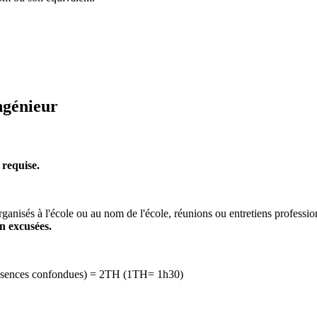
ngénieur
 requise.
rganisés à l'école ou au nom de l'école, réunions ou entretiens professi
n excusées.
 absences confondues) = 2TH (1TH= 1h30)