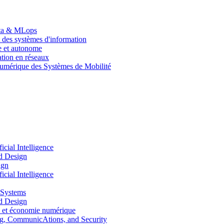
Data & MLops
 des systèmes d'information
le et autonome
tion en réseaux
umérique des Systèmes de Mobilité
ial Intelligence
d Design
ign
ial Intelligence
 Systems
d Design
 et économie numérique
, CommunicAtions, and Security