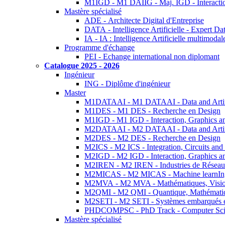
M1IGD - M1 DAIIG - Maj. IGD - Interactio
Mastère spécialisé
ADE - Architecte Digital d'Entreprise
DATA - Intelligence Artificielle - Expert 
IA - IA : Intelligence Artificielle multimoda
Programme d'échange
PEI - Echange international non diplomant
Catalogue 2025 - 2026
Ingénieur
ING - Diplôme d'ingénieur
Master
M1DATAAI - M1 DATAAI - Data and Artific
M1DES - M1 DES - Recherche en Design
M1IGD - M1 IGD - Interaction, Graphics a
M2DATAAI - M2 DATAAI - Data and Artific
M2DES - M2 DES - Recherche en Design
M2ICS - M2 ICS - Integration, Circuits and
M2IGD - M2 IGD - Interaction, Graphics a
M2IREN - M2 IREN - Industries de Réseau
M2MICAS - M2 MICAS - Machine learnIng
M2MVA - M2 MVA - Mathématiques, Vision
M2QMI - M2 QMI - Quantique, Mathématiq
M2SETI - M2 SETI - Systèmes embarqués et 
PHDCOMPSC - PhD Track - Computer Sci
Mastère spécialisé