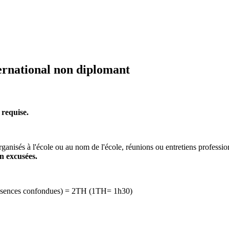
ernational non diplomant
 requise.
rganisés à l'école ou au nom de l'école, réunions ou entretiens professi
n excusées.
 absences confondues) = 2TH (1TH= 1h30)