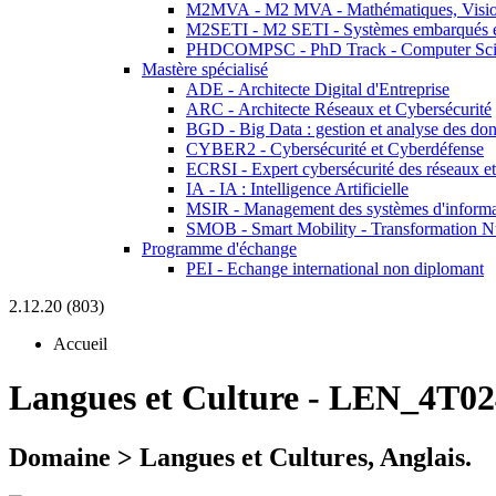
M2MVA - M2 MVA - Mathématiques, Vision
M2SETI - M2 SETI - Systèmes embarqués et 
PHDCOMPSC - PhD Track - Computer Sci
Mastère spécialisé
ADE - Architecte Digital d'Entreprise
ARC - Architecte Réseaux et Cybersécurité
BGD - Big Data : gestion et analyse des do
CYBER2 - Cybersécurité et Cyberdéfense
ECRSI - Expert cybersécurité des réseaux et
IA - IA : Intelligence Artificielle
MSIR - Management des systèmes d'informa
SMOB - Smart Mobility - Transformation N
Programme d'échange
PEI - Echange international non diplomant
2.12.20 (803)
Accueil
Langues et Culture
-
LEN_4T02
Domaine > Langues et Cultures, Anglais.