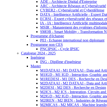
ADE - Architecte Digital d'Entreprise
ARC - Architecte Réseaux et Cybersécurité
CYBER2 - Cybersécurité et Cyberdéfense
DATA - Intelligence Artificielle - Expert 
ECRSI - Expert cybersécurité des réseaux et
IA - IA : Intelligence Artificielle multimoda
MSIR - Management des systèmes d'informa
SMOB - Smart Mobility - Transformation N
Programme d'échange
PEI - Echange international non diplomant
Programme non CES
PNCIPSIC - Cycle IPSIC
Catalogue 2024 - 2025
Ingénieur
ING - Diplôme d'ingénieur
Master
M1DATAAI - M1 DATAAI - Data and Artific
M1IGD - M1 IGD - Interaction, Graphic an
M1REDESI - M1 DES - Recherche en Des
M2DATAAI - M2 DATAAI - Data and Artific
M2DESI - M2 DES - Recherche en Design
M2ICS - M2 ICS - Integration, Circuits and
M2IGD - M2 IGD - Interaction, Graphic an
M2IREN - M2 IREN - Industries de Réseau
M2MICAS - M2 MICAS - Machine learnIng