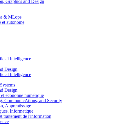
n, Graphics and Design
Data & MLops
le et autonome
ial Intelligence
nd Design
ial Intelligence
 Systems
nd Design
 et économie numérique
, CommunicAtions, and Security
, Apprentissage
ues, Informatique
traitement de l'information
ence