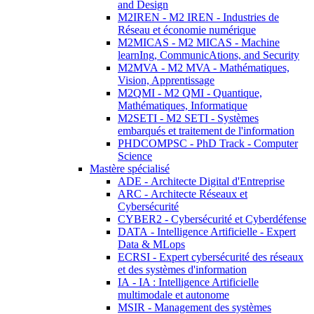
and Design
M2IREN - M2 IREN - Industries de
Réseau et économie numérique
M2MICAS - M2 MICAS - Machine
learnIng, CommunicAtions, and Security
M2MVA - M2 MVA - Mathématiques,
Vision, Apprentissage
M2QMI - M2 QMI - Quantique,
Mathématiques, Informatique
M2SETI - M2 SETI - Systèmes
embarqués et traitement de l'information
PHDCOMPSC - PhD Track - Computer
Science
Mastère spécialisé
ADE - Architecte Digital d'Entreprise
ARC - Architecte Réseaux et
Cybersécurité
CYBER2 - Cybersécurité et Cyberdéfense
DATA - Intelligence Artificielle - Expert
Data & MLops
ECRSI - Expert cybersécurité des réseaux
et des systèmes d'information
IA - IA : Intelligence Artificielle
multimodale et autonome
MSIR - Management des systèmes