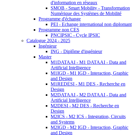
d'information en réseaux
SMOB - Smart Mobility - Transformation
Numérique des Systèmes de Mobilité
Programme d'échange
PEI - Echange international non diplomant
Programme non CES
PNCIPSIC - Cycle IPSIC
Catalogue 2024 - 2025
Ingénieur
ING - Diplôme d'ingénieur
Master
M1DATAAI - M1 DATAAI - Data and
Artificial Intelligence
M1IGD - M1 IGD - Interaction, Graphic
and Design
M1REDESI - M1 DES - Recherche en
Design
M2DATAAI - M2 DATAAI - Data and
Artificial Intelligence
M2DESI - M2 DES - Recherche en
Design
M2ICS - M2 ICS - Integration, Circuits
and Systems
M2IGD - M2 IGD - Interaction, Graphic
and Design