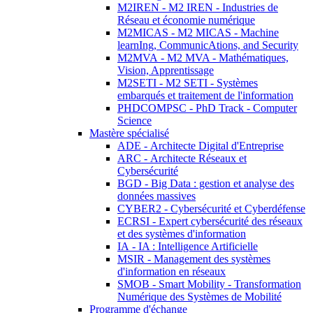
M2IREN - M2 IREN - Industries de
Réseau et économie numérique
M2MICAS - M2 MICAS - Machine
learnIng, CommunicAtions, and Security
M2MVA - M2 MVA - Mathématiques,
Vision, Apprentissage
M2SETI - M2 SETI - Systèmes
embarqués et traitement de l'information
PHDCOMPSC - PhD Track - Computer
Science
Mastère spécialisé
ADE - Architecte Digital d'Entreprise
ARC - Architecte Réseaux et
Cybersécurité
BGD - Big Data : gestion et analyse des
données massives
CYBER2 - Cybersécurité et Cyberdéfense
ECRSI - Expert cybersécurité des réseaux
et des systèmes d'information
IA - IA : Intelligence Artificielle
MSIR - Management des systèmes
d'information en réseaux
SMOB - Smart Mobility - Transformation
Numérique des Systèmes de Mobilité
Programme d'échange