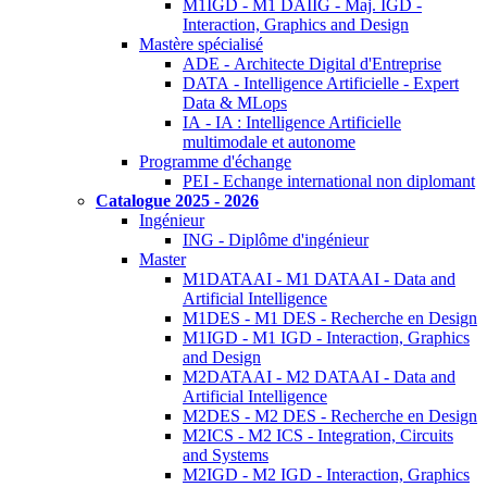
M1IGD - M1 DAIIG - Maj. IGD -
Interaction, Graphics and Design
Mastère spécialisé
ADE - Architecte Digital d'Entreprise
DATA - Intelligence Artificielle - Expert
Data & MLops
IA - IA : Intelligence Artificielle
multimodale et autonome
Programme d'échange
PEI - Echange international non diplomant
Catalogue 2025 - 2026
Ingénieur
ING - Diplôme d'ingénieur
Master
M1DATAAI - M1 DATAAI - Data and
Artificial Intelligence
M1DES - M1 DES - Recherche en Design
M1IGD - M1 IGD - Interaction, Graphics
and Design
M2DATAAI - M2 DATAAI - Data and
Artificial Intelligence
M2DES - M2 DES - Recherche en Design
M2ICS - M2 ICS - Integration, Circuits
and Systems
M2IGD - M2 IGD - Interaction, Graphics