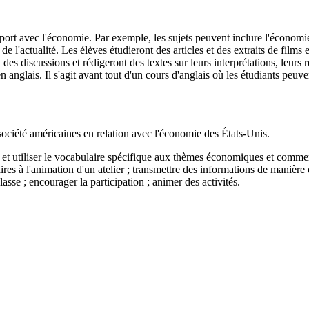
ort avec l'économie. Par exemple, les sujets peuvent inclure l'économie d
és de l'actualité. Les élèves étudieront des articles et des extraits de film
t des discussions et rédigeront des textes sur leurs interprétations, leurs
 anglais. Il s'agit avant tout d'un cours d'anglais où les étudiants peuve
la société américaines en relation avec l'économie des États-Unis.
re et utiliser le vocabulaire spécifique aux thèmes économiques et commerc
res à l'animation d'un atelier ; transmettre des informations de manière o
asse ; encourager la participation ; animer des activités.