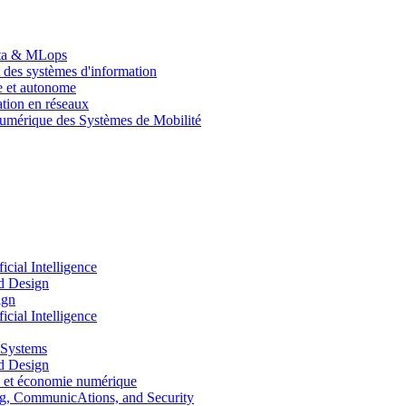
Data & MLops
 des systèmes d'information
le et autonome
tion en réseaux
umérique des Systèmes de Mobilité
ial Intelligence
d Design
ign
ial Intelligence
 Systems
d Design
 et économie numérique
, CommunicAtions, and Security