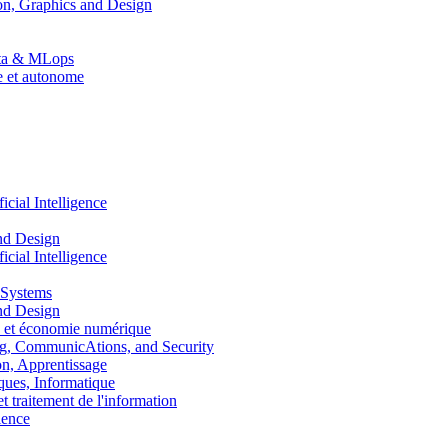
n, Graphics and Design
Data & MLops
le et autonome
ial Intelligence
nd Design
ial Intelligence
 Systems
nd Design
 et économie numérique
, CommunicAtions, and Security
, Apprentissage
ues, Informatique
traitement de l'information
ence