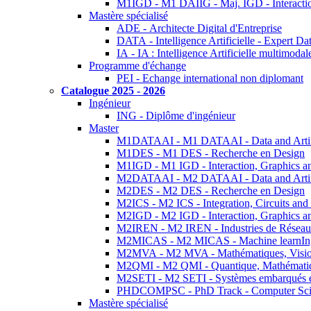
M1IGD - M1 DAIIG - Maj. IGD - Interactio
Mastère spécialisé
ADE - Architecte Digital d'Entreprise
DATA - Intelligence Artificielle - Expert 
IA - IA : Intelligence Artificielle multimoda
Programme d'échange
PEI - Echange international non diplomant
Catalogue 2025 - 2026
Ingénieur
ING - Diplôme d'ingénieur
Master
M1DATAAI - M1 DATAAI - Data and Artific
M1DES - M1 DES - Recherche en Design
M1IGD - M1 IGD - Interaction, Graphics a
M2DATAAI - M2 DATAAI - Data and Artific
M2DES - M2 DES - Recherche en Design
M2ICS - M2 ICS - Integration, Circuits and
M2IGD - M2 IGD - Interaction, Graphics a
M2IREN - M2 IREN - Industries de Réseau
M2MICAS - M2 MICAS - Machine learnIng
M2MVA - M2 MVA - Mathématiques, Vision
M2QMI - M2 QMI - Quantique, Mathématiq
M2SETI - M2 SETI - Systèmes embarqués et 
PHDCOMPSC - PhD Track - Computer Sci
Mastère spécialisé