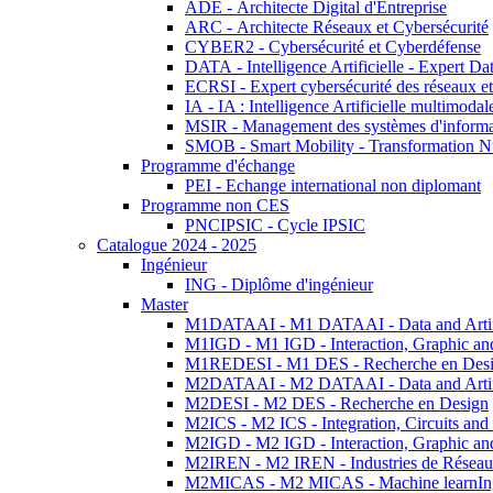
ADE - Architecte Digital d'Entreprise
ARC - Architecte Réseaux et Cybersécurité
CYBER2 - Cybersécurité et Cyberdéfense
DATA - Intelligence Artificielle - Expert 
ECRSI - Expert cybersécurité des réseaux et
IA - IA : Intelligence Artificielle multimoda
MSIR - Management des systèmes d'informa
SMOB - Smart Mobility - Transformation N
Programme d'échange
PEI - Echange international non diplomant
Programme non CES
PNCIPSIC - Cycle IPSIC
Catalogue 2024 - 2025
Ingénieur
ING - Diplôme d'ingénieur
Master
M1DATAAI - M1 DATAAI - Data and Artific
M1IGD - M1 IGD - Interaction, Graphic an
M1REDESI - M1 DES - Recherche en Des
M2DATAAI - M2 DATAAI - Data and Artific
M2DESI - M2 DES - Recherche en Design
M2ICS - M2 ICS - Integration, Circuits and
M2IGD - M2 IGD - Interaction, Graphic an
M2IREN - M2 IREN - Industries de Réseau
M2MICAS - M2 MICAS - Machine learnIng