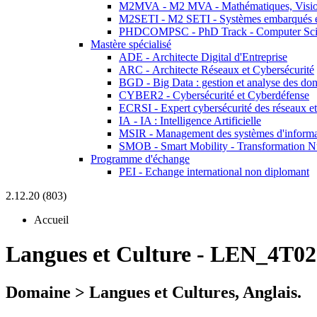
M2MVA - M2 MVA - Mathématiques, Vision
M2SETI - M2 SETI - Systèmes embarqués et 
PHDCOMPSC - PhD Track - Computer Sci
Mastère spécialisé
ADE - Architecte Digital d'Entreprise
ARC - Architecte Réseaux et Cybersécurité
BGD - Big Data : gestion et analyse des do
CYBER2 - Cybersécurité et Cyberdéfense
ECRSI - Expert cybersécurité des réseaux et
IA - IA : Intelligence Artificielle
MSIR - Management des systèmes d'informa
SMOB - Smart Mobility - Transformation N
Programme d'échange
PEI - Echange international non diplomant
2.12.20 (803)
Accueil
Langues et Culture
-
LEN_4T02
Domaine > Langues et Cultures, Anglais.