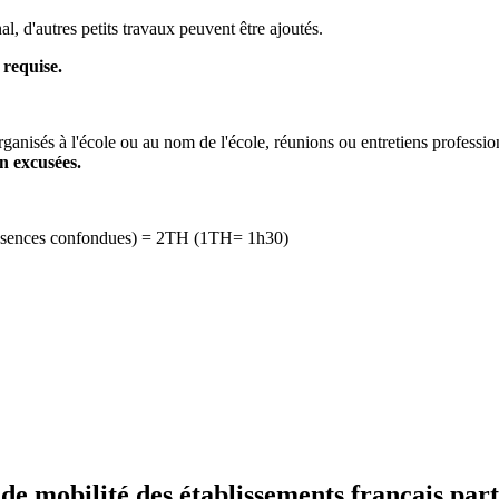
nal, d'autres petits travaux peuvent être ajoutés.
 requise.
rganisés à l'école ou au nom de l'école, réunions ou entretiens professi
n excusées.
 absences confondues) = 2TH (1TH= 1h30)
 mobilité des établissements français part