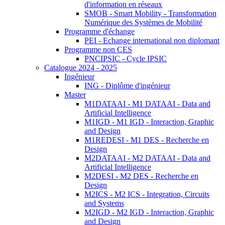
d'information en réseaux
SMOB - Smart Mobility - Transformation
Numérique des Systèmes de Mobilité
Programme d'échange
PEI - Echange international non diplomant
Programme non CES
PNCIPSIC - Cycle IPSIC
Catalogue 2024 - 2025
Ingénieur
ING - Diplôme d'ingénieur
Master
M1DATAAI - M1 DATAAI - Data and
Artificial Intelligence
M1IGD - M1 IGD - Interaction, Graphic
and Design
M1REDESI - M1 DES - Recherche en
Design
M2DATAAI - M2 DATAAI - Data and
Artificial Intelligence
M2DESI - M2 DES - Recherche en
Design
M2ICS - M2 ICS - Integration, Circuits
and Systems
M2IGD - M2 IGD - Interaction, Graphic
and Design