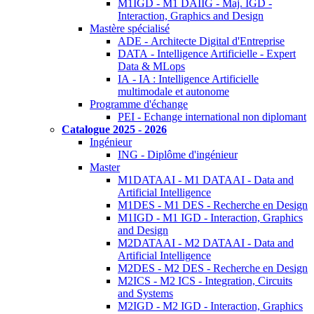
M1IGD - M1 DAIIG - Maj. IGD -
Interaction, Graphics and Design
Mastère spécialisé
ADE - Architecte Digital d'Entreprise
DATA - Intelligence Artificielle - Expert
Data & MLops
IA - IA : Intelligence Artificielle
multimodale et autonome
Programme d'échange
PEI - Echange international non diplomant
Catalogue 2025 - 2026
Ingénieur
ING - Diplôme d'ingénieur
Master
M1DATAAI - M1 DATAAI - Data and
Artificial Intelligence
M1DES - M1 DES - Recherche en Design
M1IGD - M1 IGD - Interaction, Graphics
and Design
M2DATAAI - M2 DATAAI - Data and
Artificial Intelligence
M2DES - M2 DES - Recherche en Design
M2ICS - M2 ICS - Integration, Circuits
and Systems
M2IGD - M2 IGD - Interaction, Graphics