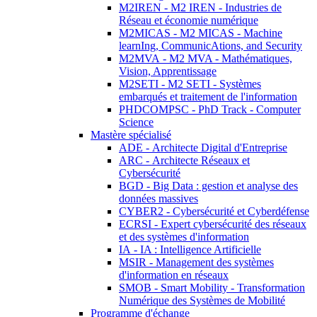
M2IREN - M2 IREN - Industries de
Réseau et économie numérique
M2MICAS - M2 MICAS - Machine
learnIng, CommunicAtions, and Security
M2MVA - M2 MVA - Mathématiques,
Vision, Apprentissage
M2SETI - M2 SETI - Systèmes
embarqués et traitement de l'information
PHDCOMPSC - PhD Track - Computer
Science
Mastère spécialisé
ADE - Architecte Digital d'Entreprise
ARC - Architecte Réseaux et
Cybersécurité
BGD - Big Data : gestion et analyse des
données massives
CYBER2 - Cybersécurité et Cyberdéfense
ECRSI - Expert cybersécurité des réseaux
et des systèmes d'information
IA - IA : Intelligence Artificielle
MSIR - Management des systèmes
d'information en réseaux
SMOB - Smart Mobility - Transformation
Numérique des Systèmes de Mobilité
Programme d'échange