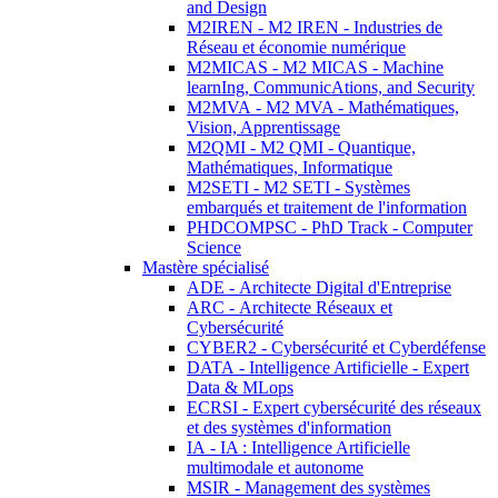
and Design
M2IREN - M2 IREN - Industries de
Réseau et économie numérique
M2MICAS - M2 MICAS - Machine
learnIng, CommunicAtions, and Security
M2MVA - M2 MVA - Mathématiques,
Vision, Apprentissage
M2QMI - M2 QMI - Quantique,
Mathématiques, Informatique
M2SETI - M2 SETI - Systèmes
embarqués et traitement de l'information
PHDCOMPSC - PhD Track - Computer
Science
Mastère spécialisé
ADE - Architecte Digital d'Entreprise
ARC - Architecte Réseaux et
Cybersécurité
CYBER2 - Cybersécurité et Cyberdéfense
DATA - Intelligence Artificielle - Expert
Data & MLops
ECRSI - Expert cybersécurité des réseaux
et des systèmes d'information
IA - IA : Intelligence Artificielle
multimodale et autonome
MSIR - Management des systèmes