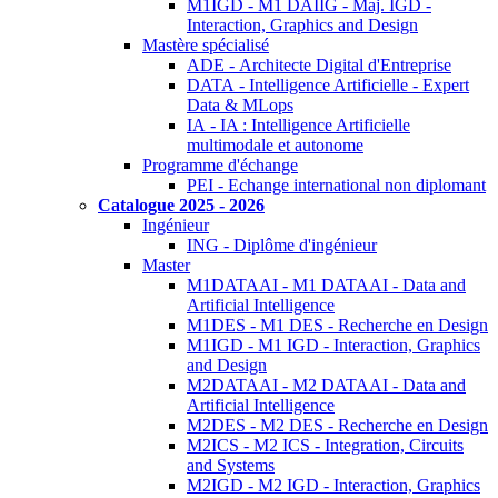
M1IGD - M1 DAIIG - Maj. IGD -
Interaction, Graphics and Design
Mastère spécialisé
ADE - Architecte Digital d'Entreprise
DATA - Intelligence Artificielle - Expert
Data & MLops
IA - IA : Intelligence Artificielle
multimodale et autonome
Programme d'échange
PEI - Echange international non diplomant
Catalogue 2025 - 2026
Ingénieur
ING - Diplôme d'ingénieur
Master
M1DATAAI - M1 DATAAI - Data and
Artificial Intelligence
M1DES - M1 DES - Recherche en Design
M1IGD - M1 IGD - Interaction, Graphics
and Design
M2DATAAI - M2 DATAAI - Data and
Artificial Intelligence
M2DES - M2 DES - Recherche en Design
M2ICS - M2 ICS - Integration, Circuits
and Systems
M2IGD - M2 IGD - Interaction, Graphics