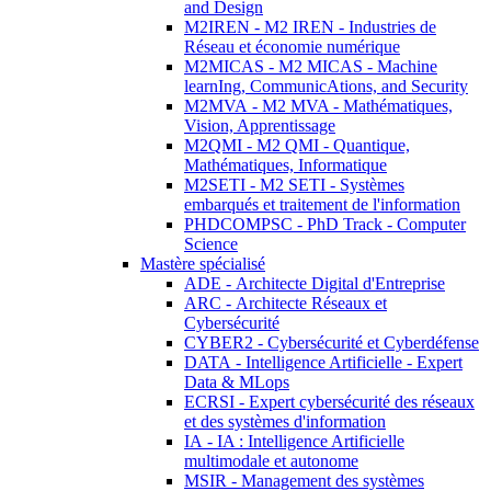
and Design
M2IREN - M2 IREN - Industries de
Réseau et économie numérique
M2MICAS - M2 MICAS - Machine
learnIng, CommunicAtions, and Security
M2MVA - M2 MVA - Mathématiques,
Vision, Apprentissage
M2QMI - M2 QMI - Quantique,
Mathématiques, Informatique
M2SETI - M2 SETI - Systèmes
embarqués et traitement de l'information
PHDCOMPSC - PhD Track - Computer
Science
Mastère spécialisé
ADE - Architecte Digital d'Entreprise
ARC - Architecte Réseaux et
Cybersécurité
CYBER2 - Cybersécurité et Cyberdéfense
DATA - Intelligence Artificielle - Expert
Data & MLops
ECRSI - Expert cybersécurité des réseaux
et des systèmes d'information
IA - IA : Intelligence Artificielle
multimodale et autonome
MSIR - Management des systèmes