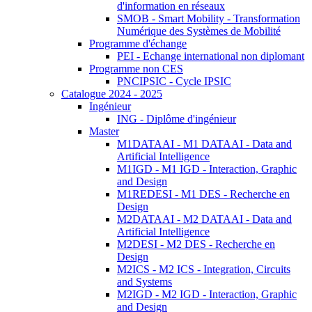
d'information en réseaux
SMOB - Smart Mobility - Transformation
Numérique des Systèmes de Mobilité
Programme d'échange
PEI - Echange international non diplomant
Programme non CES
PNCIPSIC - Cycle IPSIC
Catalogue 2024 - 2025
Ingénieur
ING - Diplôme d'ingénieur
Master
M1DATAAI - M1 DATAAI - Data and
Artificial Intelligence
M1IGD - M1 IGD - Interaction, Graphic
and Design
M1REDESI - M1 DES - Recherche en
Design
M2DATAAI - M2 DATAAI - Data and
Artificial Intelligence
M2DESI - M2 DES - Recherche en
Design
M2ICS - M2 ICS - Integration, Circuits
and Systems
M2IGD - M2 IGD - Interaction, Graphic
and Design