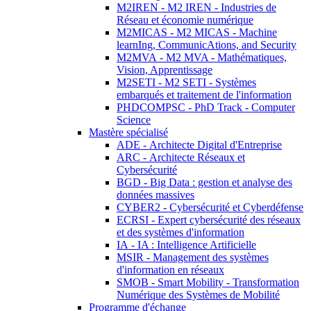
M2IREN - M2 IREN - Industries de
Réseau et économie numérique
M2MICAS - M2 MICAS - Machine
learnIng, CommunicAtions, and Security
M2MVA - M2 MVA - Mathématiques,
Vision, Apprentissage
M2SETI - M2 SETI - Systèmes
embarqués et traitement de l'information
PHDCOMPSC - PhD Track - Computer
Science
Mastère spécialisé
ADE - Architecte Digital d'Entreprise
ARC - Architecte Réseaux et
Cybersécurité
BGD - Big Data : gestion et analyse des
données massives
CYBER2 - Cybersécurité et Cyberdéfense
ECRSI - Expert cybersécurité des réseaux
et des systèmes d'information
IA - IA : Intelligence Artificielle
MSIR - Management des systèmes
d'information en réseaux
SMOB - Smart Mobility - Transformation
Numérique des Systèmes de Mobilité
Programme d'échange