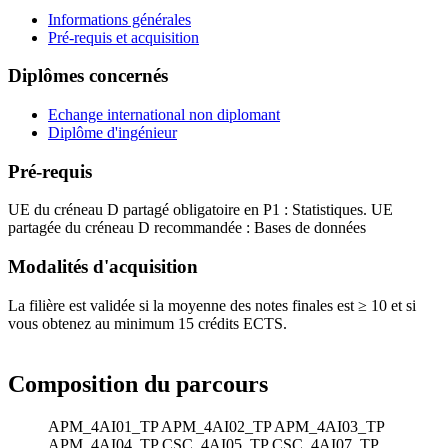
Informations générales
Pré-requis et acquisition
Diplômes concernés
Echange international non diplomant
Diplôme d'ingénieur
Pré-requis
UE du créneau D partagé obligatoire en P1 : Statistiques. UE
partagée du créneau D recommandée : Bases de données
Modalités d'acquisition
La filière est validée si la moyenne des notes finales est ≥ 10 et si
vous obtenez au minimum 15 crédits ECTS.
Composition du parcours
APM_4AI01_TP
APM_4AI02_TP
APM_4AI03_TP
APM_4AI04_TP
CSC_4AI05_TP
CSC_4AI07_TP