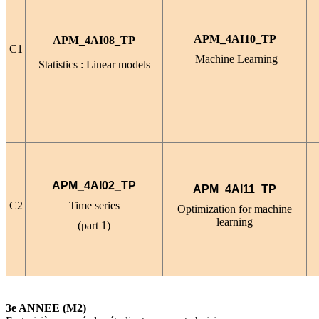
APM_4AI10_TP
APM_4AI08_TP
C1
Machine Learning
Statistics : Linear models
APM_4AI02_TP
APM_4AI11_TP
C2
Time series
Optimization for machine
learning
(part 1)
3e ANNEE (M2)