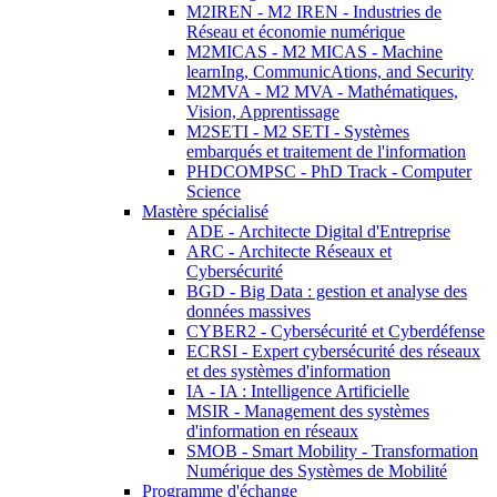
M2IREN - M2 IREN - Industries de
Réseau et économie numérique
M2MICAS - M2 MICAS - Machine
learnIng, CommunicAtions, and Security
M2MVA - M2 MVA - Mathématiques,
Vision, Apprentissage
M2SETI - M2 SETI - Systèmes
embarqués et traitement de l'information
PHDCOMPSC - PhD Track - Computer
Science
Mastère spécialisé
ADE - Architecte Digital d'Entreprise
ARC - Architecte Réseaux et
Cybersécurité
BGD - Big Data : gestion et analyse des
données massives
CYBER2 - Cybersécurité et Cyberdéfense
ECRSI - Expert cybersécurité des réseaux
et des systèmes d'information
IA - IA : Intelligence Artificielle
MSIR - Management des systèmes
d'information en réseaux
SMOB - Smart Mobility - Transformation
Numérique des Systèmes de Mobilité
Programme d'échange