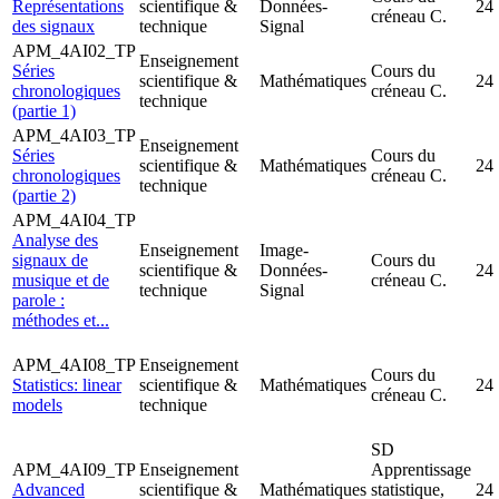
Représentations
scientifique &
Données-
24
créneau C.
des signaux
technique
Signal
APM_4AI02_TP
Enseignement
Séries
Cours du
scientifique &
Mathématiques
24
chronologiques
créneau C.
technique
(partie 1)
APM_4AI03_TP
Enseignement
Séries
Cours du
scientifique &
Mathématiques
24
chronologiques
créneau C.
technique
(partie 2)
APM_4AI04_TP
Analyse des
Enseignement
Image-
signaux de
Cours du
scientifique &
Données-
24
musique et de
créneau C.
technique
Signal
parole :
méthodes et...
APM_4AI08_TP
Enseignement
Cours du
Statistics: linear
scientifique &
Mathématiques
24
créneau C.
models
technique
SD
APM_4AI09_TP
Enseignement
Apprentissage
Advanced
scientifique &
Mathématiques
statistique,
24