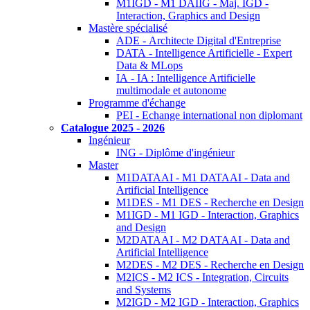
M1IGD - M1 DAIIG - Maj. IGD -
Interaction, Graphics and Design
Mastère spécialisé
ADE - Architecte Digital d'Entreprise
DATA - Intelligence Artificielle - Expert
Data & MLops
IA - IA : Intelligence Artificielle
multimodale et autonome
Programme d'échange
PEI - Echange international non diplomant
Catalogue 2025 - 2026
Ingénieur
ING - Diplôme d'ingénieur
Master
M1DATAAI - M1 DATAAI - Data and
Artificial Intelligence
M1DES - M1 DES - Recherche en Design
M1IGD - M1 IGD - Interaction, Graphics
and Design
M2DATAAI - M2 DATAAI - Data and
Artificial Intelligence
M2DES - M2 DES - Recherche en Design
M2ICS - M2 ICS - Integration, Circuits
and Systems
M2IGD - M2 IGD - Interaction, Graphics