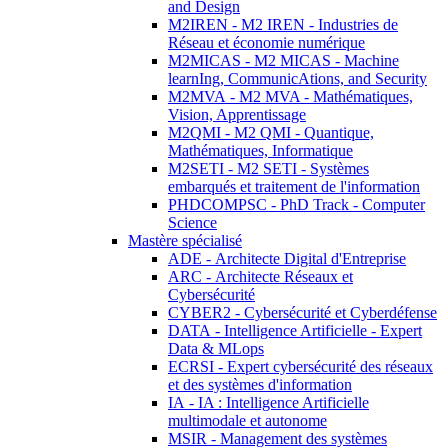
and Design
M2IREN - M2 IREN - Industries de
Réseau et économie numérique
M2MICAS - M2 MICAS - Machine
learnIng, CommunicAtions, and Security
M2MVA - M2 MVA - Mathématiques,
Vision, Apprentissage
M2QMI - M2 QMI - Quantique,
Mathématiques, Informatique
M2SETI - M2 SETI - Systèmes
embarqués et traitement de l'information
PHDCOMPSC - PhD Track - Computer
Science
Mastère spécialisé
ADE - Architecte Digital d'Entreprise
ARC - Architecte Réseaux et
Cybersécurité
CYBER2 - Cybersécurité et Cyberdéfense
DATA - Intelligence Artificielle - Expert
Data & MLops
ECRSI - Expert cybersécurité des réseaux
et des systèmes d'information
IA - IA : Intelligence Artificielle
multimodale et autonome
MSIR - Management des systèmes