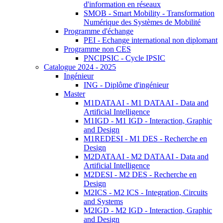
d'information en réseaux
SMOB - Smart Mobility - Transformation
Numérique des Systèmes de Mobilité
Programme d'échange
PEI - Echange international non diplomant
Programme non CES
PNCIPSIC - Cycle IPSIC
Catalogue 2024 - 2025
Ingénieur
ING - Diplôme d'ingénieur
Master
M1DATAAI - M1 DATAAI - Data and
Artificial Intelligence
M1IGD - M1 IGD - Interaction, Graphic
and Design
M1REDESI - M1 DES - Recherche en
Design
M2DATAAI - M2 DATAAI - Data and
Artificial Intelligence
M2DESI - M2 DES - Recherche en
Design
M2ICS - M2 ICS - Integration, Circuits
and Systems
M2IGD - M2 IGD - Interaction, Graphic
and Design