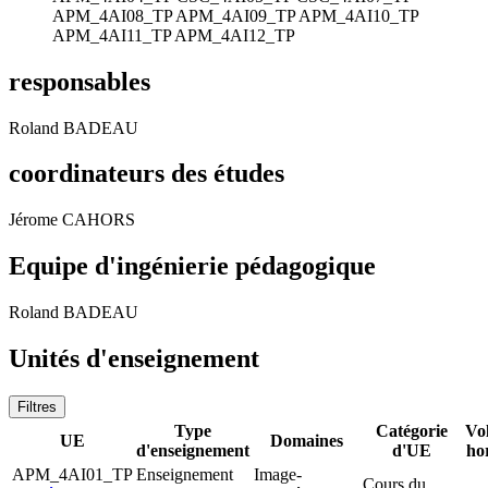
APM_4AI08_TP
APM_4AI09_TP
APM_4AI10_TP
APM_4AI11_TP
APM_4AI12_TP
responsables
Roland BADEAU
coordinateurs des études
Jérome CAHORS
Equipe d'ingénierie pédagogique
Roland BADEAU
Unités d'enseignement
Filtres
Type
Catégorie
Vo
UE
Domaines
d'enseignement
d'UE
ho
APM_4AI01_TP
Enseignement
Image-
Cours du