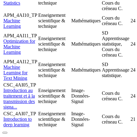
Statistics
technique
Cours du
créneau C.
APM_4AI10_TP
Enseignement
Cours du
Machine
scientifique &
Mathématiques
24
créneau C.
Learning
technique
SD
APM_4AI11_TP
Enseignement
Apprentissage
Optimization for
scientifique &
Mathématiques
statistique,
24
Machine
technique
Cours du
Learning
créneau C.
APM_4AI12_TP
Enseignement
SD
Machine
scientifique &
Mathématiques
Apprentissage
24
Learning for
technique
statistique.
Text Mining
CSC_4AI05_TP
Introduction au
Enseignement
Image-
Cours du
traitement et à la
scientifique &
Données-
24
créneau C.
transmission des
technique
Signal
signa...
CSC_4AI07_TP
Enseignement
Image-
Cours du
Introduction to
scientifique &
Données-
21
créneau C.
deep learning
technique
Signal