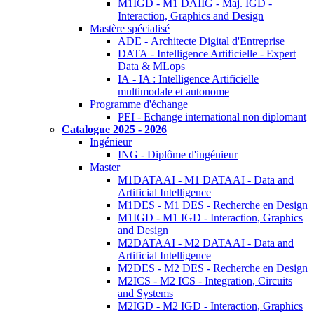
M1IGD - M1 DAIIG - Maj. IGD -
Interaction, Graphics and Design
Mastère spécialisé
ADE - Architecte Digital d'Entreprise
DATA - Intelligence Artificielle - Expert
Data & MLops
IA - IA : Intelligence Artificielle
multimodale et autonome
Programme d'échange
PEI - Echange international non diplomant
Catalogue 2025 - 2026
Ingénieur
ING - Diplôme d'ingénieur
Master
M1DATAAI - M1 DATAAI - Data and
Artificial Intelligence
M1DES - M1 DES - Recherche en Design
M1IGD - M1 IGD - Interaction, Graphics
and Design
M2DATAAI - M2 DATAAI - Data and
Artificial Intelligence
M2DES - M2 DES - Recherche en Design
M2ICS - M2 ICS - Integration, Circuits
and Systems
M2IGD - M2 IGD - Interaction, Graphics