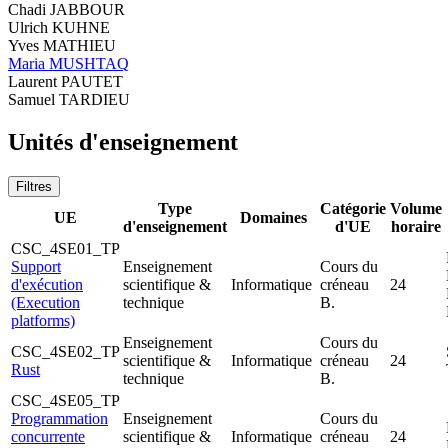
Chadi JABBOUR
Ulrich KUHNE
Yves MATHIEU
Maria MUSHTAQ
Laurent PAUTET
Samuel TARDIEU
Unités d'enseignement
Filtres
Type
Catégorie
Volume
UE
Domaines
d'enseignement
d'UE
horaire
CSC_4SE01_TP
Support
Enseignement
Cours du
d'exécution
scientifique &
Informatique
créneau
24
(Execution
technique
B.
platforms)
Enseignement
Cours du
CSC_4SE02_TP
scientifique &
Informatique
créneau
24
Rust
technique
B.
CSC_4SE05_TP
Programmation
Enseignement
Cours du
concurrente
scientifique &
Informatique
créneau
24