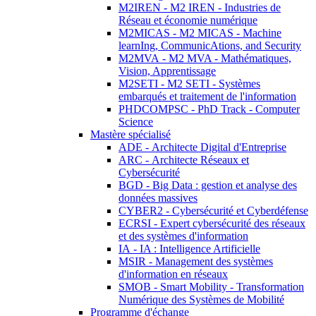
M2IREN - M2 IREN - Industries de
Réseau et économie numérique
M2MICAS - M2 MICAS - Machine
learnIng, CommunicAtions, and Security
M2MVA - M2 MVA - Mathématiques,
Vision, Apprentissage
M2SETI - M2 SETI - Systèmes
embarqués et traitement de l'information
PHDCOMPSC - PhD Track - Computer
Science
Mastère spécialisé
ADE - Architecte Digital d'Entreprise
ARC - Architecte Réseaux et
Cybersécurité
BGD - Big Data : gestion et analyse des
données massives
CYBER2 - Cybersécurité et Cyberdéfense
ECRSI - Expert cybersécurité des réseaux
et des systèmes d'information
IA - IA : Intelligence Artificielle
MSIR - Management des systèmes
d'information en réseaux
SMOB - Smart Mobility - Transformation
Numérique des Systèmes de Mobilité
Programme d'échange