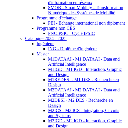
d'information en réseaux
SMOB - Smart Mobility - Transformation
Numérique des Systèmes de Mobilité
Programme d'échange
PEI - Echange international non diplomant
Programme non CES
PNCIPSIC - Cycle IPSIC
Catalogue 2024 - 2025
Ingénieur
ING - Diplôme d'ingénieur
Master
M1DATAAI - M1 DATAAI - Data and
Artificial Intelligence
M1IGD - M1 IGD - Interaction, Graphic
and Design
M1REDESI - M1 DES - Recherche en
Design
M2DATAAI - M2 DATAAI - Data and
Artificial Intelligence
M2DESI - M2 DES - Recherche en
Design
M2ICS - M2 ICS - Integration, Circuits
and Systems
M2IGD - M2 IGD - Interaction, Graphic
and Design