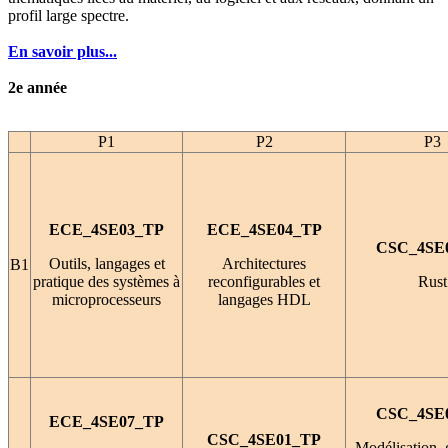
profil large spectre.
En savoir plus...
2e année
P1
P2
P3
ECE_4SE03_TP
ECE_4SE04_TP
CSC_4SE
Outils, langages et
Architectures
B1
pratique des systèmes à
reconfigurables et
Rust
microprocesseurs
langages HDL
CSC_4SE
ECE_4SE07_TP
CSC_4SE01_TP
Modélisation, 