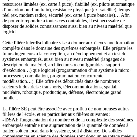
ressources limitées (ex. carte à puce), fiabilité (ex. pilote automatique
d’un avion ou d’un train), résistance physique (ex. satellite), temps
réel (ex. modem radio), sécurité (ex. carte à puce bancaire)… Afin
de pouvoir répondre à toutes ces contraintes, il est nécessaire de
disposer de solides connaissances aussi bien au niveau matériel que
logiciel.
Cette filière interdisciplinaire vise à donner aux élèves une formation
complète dans le domaine des systèmes embarqués. Elle prépare les
futurs ingénieurs à la conception, au développement et au test de
systèmes embarqués, aussi bien au niveau matériel (langages de
description de matériel, architectures reconfigurables, support
d’exécution…) que logiciel (programmation d’un système à micro-
processeur, compilation, programmation concurrente,
modélisation…). Elle offre des débouchés dans de nombreux
secteurs industriels : transports, télécommunications, spatial,
nucléaire, robotique, productique, défense, électronique grand
public...
La filière SE peut être associée avec profit à de nombreuses autres
filières de l'école, et en particulier aux filières suivantes :
-
DSAI
: l'augmentation du nombre et de la complexité des systèmes
embarqués entraîne une augmentation de la quantité de données à
traiter, soit en local dans le système, soit à distance. De solides
connaissances en science des données sont donc un avantage majeur