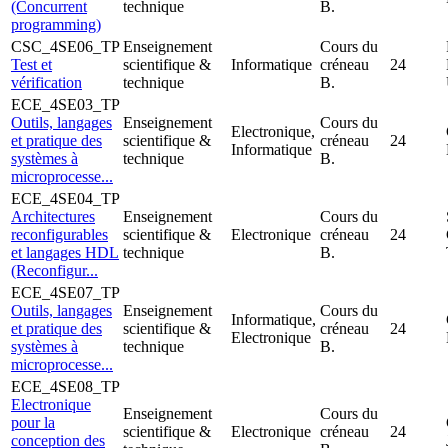
(Concurrent
technique
B.
programming)
CSC_4SE06_TP
Enseignement
Cours du
Test et
scientifique &
Informatique
créneau
24
vérification
technique
B.
ECE_4SE03_TP
Outils, langages
Enseignement
Cours du
Electronique,
et pratique des
scientifique &
créneau
24
Informatique
systèmes à
technique
B.
microprocesse...
ECE_4SE04_TP
Architectures
Enseignement
Cours du
reconfigurables
scientifique &
Electronique
créneau
24
et langages HDL
technique
B.
(Reconfigur...
ECE_4SE07_TP
Outils, langages
Enseignement
Cours du
Informatique,
et pratique des
scientifique &
créneau
24
Electronique
systèmes à
technique
B.
microprocesse...
ECE_4SE08_TP
Electronique
Enseignement
Cours du
pour la
scientifique &
Electronique
créneau
24
conception des