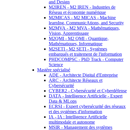
and Design
M2IREN - M2 IREN - Industries de
Réseau et économie numérique
M2MICAS - M2 MICAS - Machine
learnIng, CommunicAtions, and Security
M2MVA - M2 MVA - Mathématiques,
Vision, Apprentissage
M2QMI - M2 QMI - Quantique,
Mathématiques, Informatique
M2SETI - M2 SETI - Systèmes
embarqués et traitement de l'information
PHDCOMPSC - PhD Track - Computer
Science
Mastère spécialisé
ADE - Architecte Digital d'Entreprise
ARC - Architecte Réseaux et
Cybersécurité
CYBER2 - Cybersécurité et Cyberdéfense
DATA - Intelligence Artificielle - Expert
Data & MLops
ECRSI - Expert cybersécurité des réseaux
et des systèmes d'information
IA - IA : Intelligence Artificielle
multimodale et autonome
MSIR - Management des systèmes