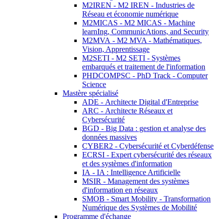
M2IREN - M2 IREN - Industries de
Réseau et économie numérique
M2MICAS - M2 MICAS - Machine
learnIng, CommunicAtions, and Security
M2MVA - M2 MVA - Mathématiques,
Vision, Apprentissage
M2SETI - M2 SETI - Systèmes
embarqués et traitement de l'information
PHDCOMPSC - PhD Track - Computer
Science
Mastère spécialisé
ADE - Architecte Digital d'Entreprise
ARC - Architecte Réseaux et
Cybersécurité
BGD - Big Data : gestion et analyse des
données massives
CYBER2 - Cybersécurité et Cyberdéfense
ECRSI - Expert cybersécurité des réseaux
et des systèmes d'information
IA - IA : Intelligence Artificielle
MSIR - Management des systèmes
d'information en réseaux
SMOB - Smart Mobility - Transformation
Numérique des Systèmes de Mobilité
Programme d'échange