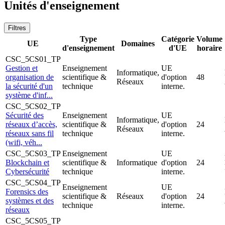
Unités d'enseignement
Filtres
Type
Catégorie
Volume
UE
Domaines
d'enseignement
d'UE
horaire
CSC_5CS01_TP
Gestion et
Enseignement
UE
Informatique,
organisation de
scientifique &
d'option
48
Réseaux
la sécurité d'un
technique
interne.
système d'inf...
CSC_5CS02_TP
Sécurité des
Enseignement
UE
Informatique,
réseaux d’accès,
scientifique &
d'option
24
Réseaux
réseaux sans fil
technique
interne.
(wifi, véh...
CSC_5CS03_TP
Enseignement
UE
Blockchain et
scientifique &
Informatique
d'option
24
Cybersécurité
technique
interne.
CSC_5CS04_TP
Enseignement
UE
Forensics des
scientifique &
Réseaux
d'option
24
systèmes et des
technique
interne.
réseaux
CSC_5CS05_TP