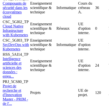
Composants de
Enseignement
Cours du
sécurité dans les
scientifique &
Informatique
créneau
36
écosystèmes
technique
A.
cloud
CSC_5GI02_TP
Enseignement
UE
Cloud Native
scientifique &
Réseaux
d'option
0
Infrastructure
technique
interne.
with Kubernetes
CSC_5GI03_TP
Enseignement
UE
SecDevOps with
scientifique &
Informatique
d'option
Kubernetes
technique
interne.
HSS_5AI14_TP
Intelligence
Enseignement
UE
artificielle et
scientifique &
d'option
24
sciences des
technique
interne.
données :
enjeu...
PRJ_5CS80_TP
Projet de
recherche et
UE de
Projets
120
d'Innovation
projet.
Master - PRIM -
de l'...