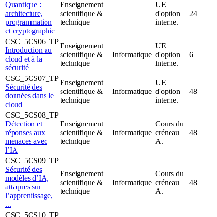
Quantique :
Enseignement
UE
architecture,
scientifique &
d'option
24
programmation
technique
interne.
et cryptographie
CSC_5CS06_TP
Enseignement
UE
Introduction au
scientifique &
Informatique
d'option
6
cloud et à la
technique
interne.
sécurité
CSC_5CS07_TP
Enseignement
UE
Sécurité des
scientifique &
Informatique
d'option
48
données dans le
technique
interne.
cloud
CSC_5CS08_TP
Détection et
Enseignement
Cours du
réponses aux
scientifique &
Informatique
créneau
48
menaces avec
technique
A.
l’IA
CSC_5CS09_TP
Sécurité des
Enseignement
Cours du
modèles d’IA,
scientifique &
Informatique
créneau
48
attaques sur
technique
A.
l’apprentissage,
...
CSC_5CS10_TP