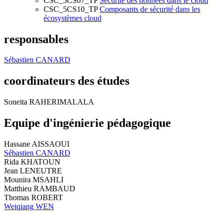
CSC_5CS07_TP
Sécurité des données dans le cloud
CSC_5CS10_TP
Composants de sécurité dans les
écosystèmes cloud
responsables
Sébastien CANARD
coordinateurs des études
Soneita RAHERIMALALA
Equipe d'ingénierie pédagogique
Hassane AISSAOUI
Sébastien CANARD
Rida KHATOUN
Jean LENEUTRE
Mounira MSAHLI
Matthieu RAMBAUD
Thomas ROBERT
Weiqiang WEN