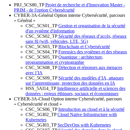
PRJ_5CS80_TP
Projet de recherche et d'Innovation Master -
PRIM - de l'option Cybersécurité
CYBER-3A-Général
Option interne Cybersécurité, parcours
« Général »
CSC_5CS01_TP
Gestion et organisation de la sécurité
d'un système d'information
CSC_5CS02_TP
Sécurité des réseaux d’accès, réseaux
sans fil (wifi, véhicules, LTE, 5G)
CSC_5CS03_TP
Blockchain et Cybersécurité
CSC_5CS04_TP
Forensics des systèmes et des réseaux
CSC_5CS05_TP
Quantique : architecture,
programmation et cryptographie
CSC_5CS08_TP
Détection et réponses aux menaces
avec l’IA
CSC_5CS09_TP
Sécurité des modèles d’IA, attaques
sur l’apprentissage, protection des données en IA
HSS_5AI14_TP
Intelligence artificielle et sciences des
données : enjeux éthiques, sociaux et économiques
CYBER-3A-Cloud
Option interne Cybersécurité, parcours
« Cybersécurité et cloud »
CSC_5CS06_TP
Introduction au cloud et à la sécurité
CSC_5GI02_TP
Cloud Native Infrastructure with
Kubernetes
CSC_5GI03_TP
SecDevOps with Kubernetes