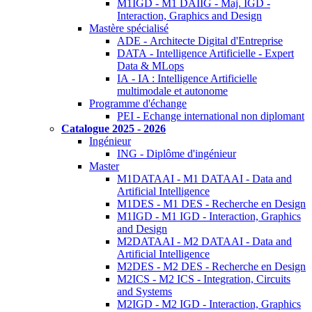
M1IGD - M1 DAIIG - Maj. IGD -
Interaction, Graphics and Design
Mastère spécialisé
ADE - Architecte Digital d'Entreprise
DATA - Intelligence Artificielle - Expert
Data & MLops
IA - IA : Intelligence Artificielle
multimodale et autonome
Programme d'échange
PEI - Echange international non diplomant
Catalogue 2025 - 2026
Ingénieur
ING - Diplôme d'ingénieur
Master
M1DATAAI - M1 DATAAI - Data and
Artificial Intelligence
M1DES - M1 DES - Recherche en Design
M1IGD - M1 IGD - Interaction, Graphics
and Design
M2DATAAI - M2 DATAAI - Data and
Artificial Intelligence
M2DES - M2 DES - Recherche en Design
M2ICS - M2 ICS - Integration, Circuits
and Systems
M2IGD - M2 IGD - Interaction, Graphics