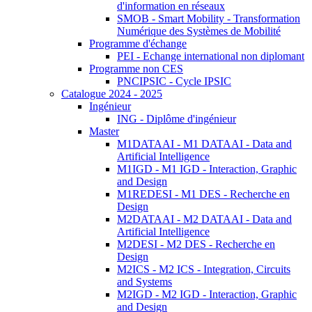
d'information en réseaux
SMOB - Smart Mobility - Transformation
Numérique des Systèmes de Mobilité
Programme d'échange
PEI - Echange international non diplomant
Programme non CES
PNCIPSIC - Cycle IPSIC
Catalogue 2024 - 2025
Ingénieur
ING - Diplôme d'ingénieur
Master
M1DATAAI - M1 DATAAI - Data and
Artificial Intelligence
M1IGD - M1 IGD - Interaction, Graphic
and Design
M1REDESI - M1 DES - Recherche en
Design
M2DATAAI - M2 DATAAI - Data and
Artificial Intelligence
M2DESI - M2 DES - Recherche en
Design
M2ICS - M2 ICS - Integration, Circuits
and Systems
M2IGD - M2 IGD - Interaction, Graphic
and Design