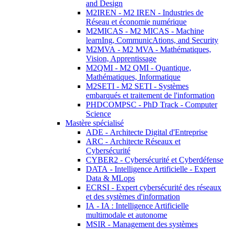
and Design
M2IREN - M2 IREN - Industries de
Réseau et économie numérique
M2MICAS - M2 MICAS - Machine
learnIng, CommunicAtions, and Security
M2MVA - M2 MVA - Mathématiques,
Vision, Apprentissage
M2QMI - M2 QMI - Quantique,
Mathématiques, Informatique
M2SETI - M2 SETI - Systèmes
embarqués et traitement de l'information
PHDCOMPSC - PhD Track - Computer
Science
Mastère spécialisé
ADE - Architecte Digital d'Entreprise
ARC - Architecte Réseaux et
Cybersécurité
CYBER2 - Cybersécurité et Cyberdéfense
DATA - Intelligence Artificielle - Expert
Data & MLops
ECRSI - Expert cybersécurité des réseaux
et des systèmes d'information
IA - IA : Intelligence Artificielle
multimodale et autonome
MSIR - Management des systèmes