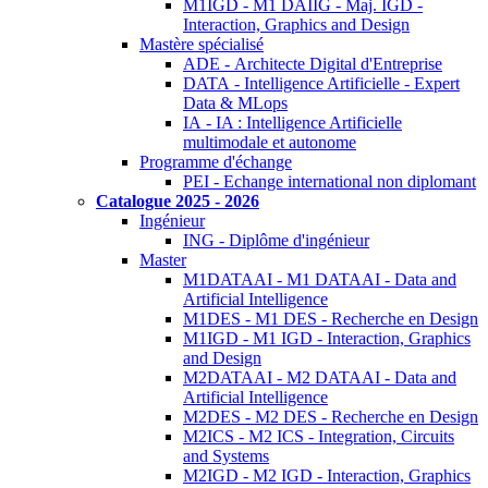
M1IGD - M1 DAIIG - Maj. IGD -
Interaction, Graphics and Design
Mastère spécialisé
ADE - Architecte Digital d'Entreprise
DATA - Intelligence Artificielle - Expert
Data & MLops
IA - IA : Intelligence Artificielle
multimodale et autonome
Programme d'échange
PEI - Echange international non diplomant
Catalogue 2025 - 2026
Ingénieur
ING - Diplôme d'ingénieur
Master
M1DATAAI - M1 DATAAI - Data and
Artificial Intelligence
M1DES - M1 DES - Recherche en Design
M1IGD - M1 IGD - Interaction, Graphics
and Design
M2DATAAI - M2 DATAAI - Data and
Artificial Intelligence
M2DES - M2 DES - Recherche en Design
M2ICS - M2 ICS - Integration, Circuits
and Systems
M2IGD - M2 IGD - Interaction, Graphics