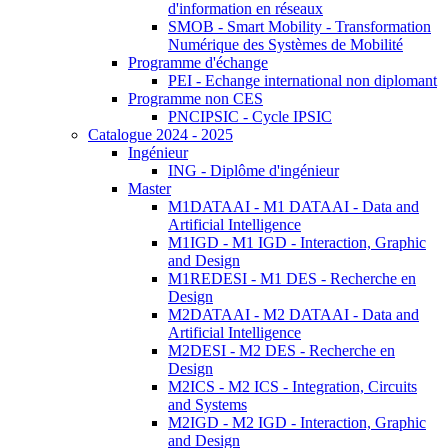
d'information en réseaux
SMOB - Smart Mobility - Transformation
Numérique des Systèmes de Mobilité
Programme d'échange
PEI - Echange international non diplomant
Programme non CES
PNCIPSIC - Cycle IPSIC
Catalogue 2024 - 2025
Ingénieur
ING - Diplôme d'ingénieur
Master
M1DATAAI - M1 DATAAI - Data and
Artificial Intelligence
M1IGD - M1 IGD - Interaction, Graphic
and Design
M1REDESI - M1 DES - Recherche en
Design
M2DATAAI - M2 DATAAI - Data and
Artificial Intelligence
M2DESI - M2 DES - Recherche en
Design
M2ICS - M2 ICS - Integration, Circuits
and Systems
M2IGD - M2 IGD - Interaction, Graphic
and Design