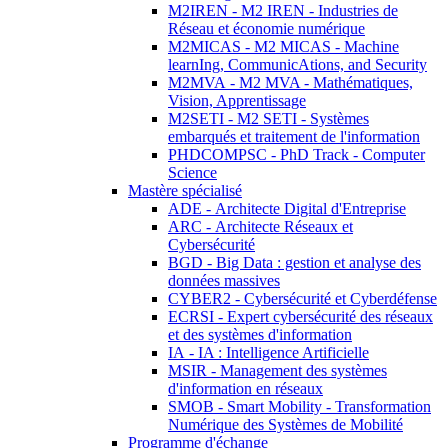
M2IREN - M2 IREN - Industries de
Réseau et économie numérique
M2MICAS - M2 MICAS - Machine
learnIng, CommunicAtions, and Security
M2MVA - M2 MVA - Mathématiques,
Vision, Apprentissage
M2SETI - M2 SETI - Systèmes
embarqués et traitement de l'information
PHDCOMPSC - PhD Track - Computer
Science
Mastère spécialisé
ADE - Architecte Digital d'Entreprise
ARC - Architecte Réseaux et
Cybersécurité
BGD - Big Data : gestion et analyse des
données massives
CYBER2 - Cybersécurité et Cyberdéfense
ECRSI - Expert cybersécurité des réseaux
et des systèmes d'information
IA - IA : Intelligence Artificielle
MSIR - Management des systèmes
d'information en réseaux
SMOB - Smart Mobility - Transformation
Numérique des Systèmes de Mobilité
Programme d'échange