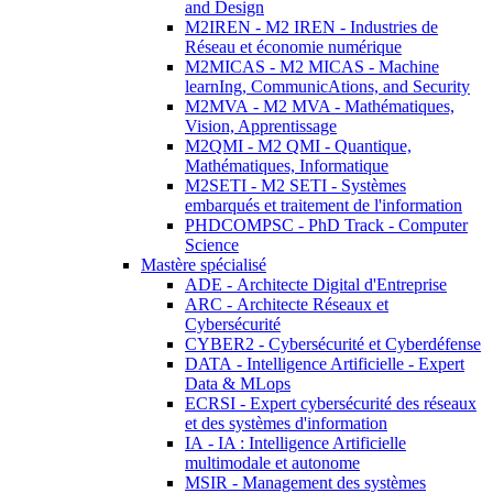
and Design
M2IREN - M2 IREN - Industries de
Réseau et économie numérique
M2MICAS - M2 MICAS - Machine
learnIng, CommunicAtions, and Security
M2MVA - M2 MVA - Mathématiques,
Vision, Apprentissage
M2QMI - M2 QMI - Quantique,
Mathématiques, Informatique
M2SETI - M2 SETI - Systèmes
embarqués et traitement de l'information
PHDCOMPSC - PhD Track - Computer
Science
Mastère spécialisé
ADE - Architecte Digital d'Entreprise
ARC - Architecte Réseaux et
Cybersécurité
CYBER2 - Cybersécurité et Cyberdéfense
DATA - Intelligence Artificielle - Expert
Data & MLops
ECRSI - Expert cybersécurité des réseaux
et des systèmes d'information
IA - IA : Intelligence Artificielle
multimodale et autonome
MSIR - Management des systèmes