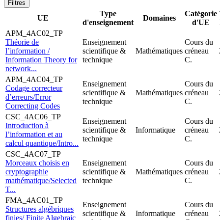
Filtres
Type
Catégorie
UE
Domaines
d'enseignement
d'UE
APM_4AC02_TP
Théorie de
Enseignement
Cours du
l’information /
scientifique &
Mathématiques
créneau
Information Theory for
technique
C.
network...
APM_4AC04_TP
Enseignement
Cours du
Codage correcteur
scientifique &
Mathématiques
créneau
d’erreurs/Error
technique
C.
Correcting Codes
CSC_4AC06_TP
Enseignement
Cours du
Introduction à
scientifique &
Informatique
créneau
l’information et au
technique
C.
calcul quantique/Intro...
CSC_4AC07_TP
Morceaux choisis en
Enseignement
Cours du
cryptographie
scientifique &
Mathématiques
créneau
mathématique/Selected
technique
C.
T...
FMA_4AC01_TP
Enseignement
Cours du
Structures algébriques
scientifique &
Informatique
créneau
finies/ Finite Algebraic