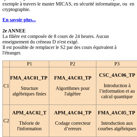
exemple à travers le master MICAS, en sécurité informatique, ou en
cryptographie.
En savoir plus...
2e ANNEE
La filière est composée de 8 cours de 24 heures. Aucun
enseignement du créneau D n'est exigé.
Il est possible de remplacer le S2 par des cours équivalent à
l'étranger.
P1
P2
P3
CSC_4AC06_TP
FMA_4AC01_TP
FMA_4AC03_TP
Introduction à
C1
Structure
Algortihmes pour
l’information et au
algébriques finies
l'algèbre
calcul quantique
APM_4AC02_T
APM_4AC04_TP
FMA_4AC05_TP
C2
Théorie de
Codage correcteur
Introduction aux
l'information
d’erreurs
courbes algébriques