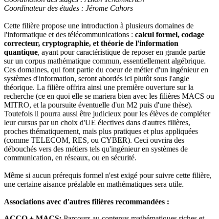
Coordinateur des études : Jérome Cahors
Cette filière propose une introduction à plusieurs domaines de
l'informatique et des télécommunications :
calcul formel, codage
correcteur, cryptographie, et théorie de l'information
quantique
, ayant pour caractéristique de reposer en grande partie
sur un corpus mathématique commun, essentiellement algébrique.
Ces domaines, qui font partie du coeur de métier d'un ingénieur en
systèmes d'information, seront abordés ici plutôt sous l'angle
théorique. La filière offrira ainsi une première ouverture sur la
recherche (ce en quoi elle se mariera bien avec les filières MACS ou
MITRO, et la poursuite éventuelle d'un M2 puis d'une thèse).
Toutefois il pourra aussi être judicieux pour les élèves de compléter
leur cursus par un choix d'UE électives dans d'autres filières,
proches thématiquement, mais plus pratiques et plus appliquées
(comme TELECOM, RES, ou CYBER). Ceci ouvrira des
débouchés vers des métiers tels qu'ingénieur en systèmes de
communication, en réseaux, ou en sécurité.
Même si aucun prérequis formel n'est exigé pour suivre cette filière,
une certaine aisance préalable en mathématiques sera utile.
Associations avec d'autres filières recommandées :
ACCQ + MACS:
Parcours au contenus mathématiques riches et