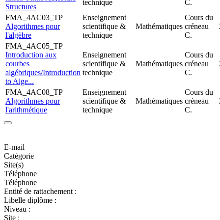
technique
C.
Structures
FMA_4AC03_TP
Enseignement
Cours du
Algorithmes pour
scientifique &
Mathématiques
créneau
l'algèbre
technique
C.
FMA_4AC05_TP
Introduction aux
Enseignement
Cours du
courbes
scientifique &
Mathématiques
créneau
algébriques/Introduction
technique
C.
to Alge...
FMA_4AC08_TP
Enseignement
Cours du
Algorithmes pour
scientifique &
Mathématiques
créneau
l'arithmétique
technique
C.
E-mail
Catégorie
Site(s)
Téléphone
Téléphone
Entité de rattachement :
Libelle diplôme :
Niveau :
Site :