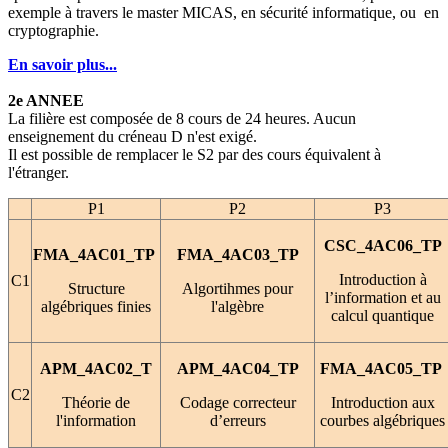
exemple à travers le master MICAS, en sécurité informatique, ou en
cryptographie.
En savoir plus...
2e ANNEE
La filière est composée de 8 cours de 24 heures. Aucun
enseignement du créneau D n'est exigé.
Il est possible de remplacer le S2 par des cours équivalent à
l'étranger.
P1
P2
P3
CSC_4AC06_TP
FMA_4AC01_TP
FMA_4AC03_TP
Introduction à
C1
Structure
Algortihmes pour
l’information et au
algébriques finies
l'algèbre
calcul quantique
APM_4AC02_T
APM_4AC04_TP
FMA_4AC05_TP
C2
Théorie de
Codage correcteur
Introduction aux
l'information
d’erreurs
courbes algébriques