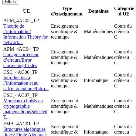
Filtres
Type
Catégorie
UE
Domaines
d'enseignement
d'UE
APM_4AC02_TP
Théorie de
Enseignement
Cours du
l’information /
scientifique &
Mathématiques
créneau
Information Theory for
technique
C.
network...
APM_4AC04_TP
Enseignement
Cours du
Codage correcteur
scientifique &
Mathématiques
créneau
d’erreurs/Error
technique
C.
Correcting Codes
CSC_4AC06_TP
Enseignement
Cours du
Introduction à
scientifique &
Informatique
créneau
l’information et au
technique
C.
calcul quantique/Intro...
CSC_4AC07_TP
Morceaux choisis en
Enseignement
Cours du
cryptographie
scientifique &
Mathématiques
créneau
mathématique/Selected
technique
C.
T...
FMA_4AC01_TP
Enseignement
Cours du
Structures algébriques
scientifique &
Informatique
créneau
finies/ Finite Algebraic