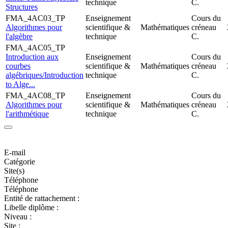
technique
C.
Structures
FMA_4AC03_TP
Enseignement
Cours du
Algorithmes pour
scientifique &
Mathématiques
créneau
l'algèbre
technique
C.
FMA_4AC05_TP
Introduction aux
Enseignement
Cours du
courbes
scientifique &
Mathématiques
créneau
algébriques/Introduction
technique
C.
to Alge...
FMA_4AC08_TP
Enseignement
Cours du
Algorithmes pour
scientifique &
Mathématiques
créneau
l'arithmétique
technique
C.
E-mail
Catégorie
Site(s)
Téléphone
Téléphone
Entité de rattachement :
Libelle diplôme :
Niveau :
Site :