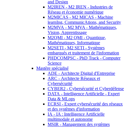
and Design
M2IREN - M2 IREN - Industries de
Réseau et économie numérique
M2MICAS - M2 MICAS - Machine
learnIng, CommunicAtions, and Security
M2MVA - M2 MVA - Mathématiques,
Vision, Apprentissage
M2QMI - M2 QMI - Quantique,
Mathématiques, Informatique
M2SETI - M2 SETI - Systèmes
embarqués et traitement de l'information
PHDCOMPSC - PhD Track - Computer
Science
Mastère spécialisé
ADE - Architecte Digital d'Entreprise
ARC - Architecte Réseaux et
Cybersécurité
CYBER2 - Cybersécurité et Cyberdéfense
DATA - Intelligence Artificielle - Expert
Data & MLops
ECRSI - Expert cybersécurité des réseaux
et des systèmes d'information
IA - IA : Intelligence Artificielle
multimodale et autonome
MSIR - Management des systèmes