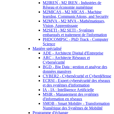
M2IREN - M2 IREN - Industries de
Réseau et économie numérique
M2MICAS - M2 MICAS - Machine
learnIng, CommunicAtions, and Security
M2MVA - M2 MVA - Mathématiques,
Vision, Apprentissage
M2SETI - M2 SETI - Systèmes
embarqués et traitement de l'information
PHDCOMPSC - PhD Track - Computer
Science
Mastère spécialisé
ADE - Architecte Digital d'Entreprise
ARC - Architecte Réseaux et
Cybersécurité
BGD - Big Data : gestion et analyse des
données massives
CYBER2 - Cybersécurité et Cyberdéfense
ECRSI - Expert cybersécurité des réseaux
et des systèmes d'information
IA - IA : Intelligence Artificielle
MSIR - Management des systèmes
d'information en réseaux
SMOB - Smart Mobility - Transformation
Numérique des Systèmes de Mobilité
Programme d'échange