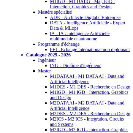
M1IGD - M1 DAIIG - Maj. IGD -
Interaction, Graphics and Design
Mastère spécialisé
ADE - Architecte Digital d'Entreprise
DATA - Intelligence Artificielle - Expert
Data & MLops
IA - IA : Intelligence Artificielle
multimodale et autonome
Programme d'échange
PEI - Echange international non diplomant
Catalogue 2025 - 2026
Ingénieur
ING - Diplôme d'ingénieur
Master
M1DATAAI - M1 DATAAI - Data and
Artificial Intelligence
M1DES - M1 DES - Recherche en Design
M1IGD - M1 IGD - Interaction, Graphics
and Design
M2DATAAI - M2 DATAAI - Data and
Artificial Intelligence
M2DES - M2 DES - Recherche en Design
M2ICS - M2 ICS - Integration, Circuits
and Systems
M2IGD - M2 IGD - Interaction, Graphics