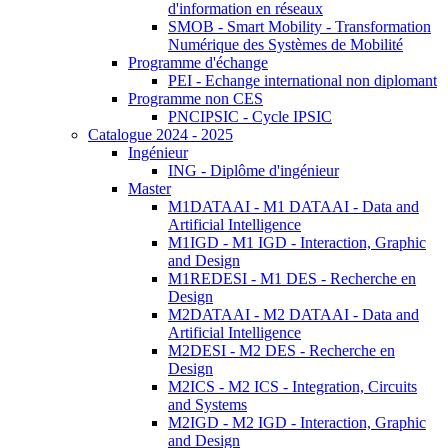
d'information en réseaux
SMOB - Smart Mobility - Transformation
Numérique des Systèmes de Mobilité
Programme d'échange
PEI - Echange international non diplomant
Programme non CES
PNCIPSIC - Cycle IPSIC
Catalogue 2024 - 2025
Ingénieur
ING - Diplôme d'ingénieur
Master
M1DATAAI - M1 DATAAI - Data and
Artificial Intelligence
M1IGD - M1 IGD - Interaction, Graphic
and Design
M1REDESI - M1 DES - Recherche en
Design
M2DATAAI - M2 DATAAI - Data and
Artificial Intelligence
M2DESI - M2 DES - Recherche en
Design
M2ICS - M2 ICS - Integration, Circuits
and Systems
M2IGD - M2 IGD - Interaction, Graphic
and Design