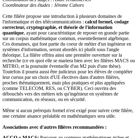
Coordinateur des études : Jérome Cahors
Cette filière propose une introduction à plusieurs domaines de
l'informatique et des télécommunications :
calcul formel, codage
correcteur, cryptographie, et théorie de l'information
quantique
, ayant pour caractéristique de reposer en grande partie
sur un corpus mathématique commun, essentiellement algébrique.
Ces domaines, qui font partie du coeur de métier d'un ingénieur en
systèmes d'information, seront abordés ici plutôt sous l'angle
théorique. La filière offrira ainsi une première ouverture sur la
recherche (ce en quoi elle se mariera bien avec les filières MACS ou
MITRO, et la poursuite éventuelle d'un M2 puis d'une thèse).
Toutefois il pourra aussi être judicieux pour les élèves de compléter
leur cursus par un choix d'UE électives dans d'autres filières,
proches thématiquement, mais plus pratiques et plus appliquées
(comme TELECOM, RES, ou CYBER). Ceci ouvrira des
débouchés vers des métiers tels qu'ingénieur en systèmes de
communication, en réseaux, ou en sécurité.
Même si aucun prérequis formel n'est exigé pour suivre cette filière,
une certaine aisance préalable en mathématiques sera utile.
Associations avec d'autres filières recommandées :
ACCQ + MACS:
Parcours au contenus mathématiques riches et