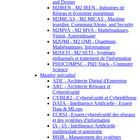
and Design
M2IREN - M2 IREN - Industries de
Réseau et économie numérique
M2MICAS - M2 MICAS - Machine
learnIng, CommunicAtions, and Security
M2MVA - M2 MVA - Mathématiques,
Vision, Apprentissage
M2QMI - M2 QMI - Quantique,
Mathématiques, Informatique
M2SETI - M2 SETI - Systèmes
embarqués et traitement de l'information
PHDCOMPSC - PhD Track - Computer
Science
Mastère spécialisé
ADE - Architecte Digital d'Entreprise
ARC - Architecte Réseaux et
Cybersécurité
CYBER2 - Cybersécurité et Cyberdéfense
DATA - Intelligence Artificielle - Expert
Data & MLops
ECRSI - Expert cybersécurité des réseaux
et des systèmes d'information
IA - IA : Intelligence Artificielle
multimodale et autonome
MSIR - Management des systèmes