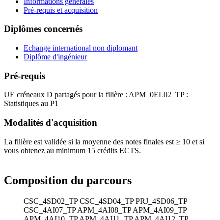
Informations générales
Pré-requis et acquisition
Diplômes concernés
Echange international non diplomant
Diplôme d'ingénieur
Pré-requis
UE créneaux D partagés pour la filière : APM_0EL02_TP :
Statistiques au P1
Modalités d'acquisition
La filière est validée si la moyenne des notes finales est ≥ 10 et si
vous obtenez au minimum 15 crédits ECTS.
Composition du parcours
CSC_4SD02_TP
CSC_4SD04_TP
PRJ_4SD06_TP
CSC_4AI07_TP
APM_4AI08_TP
APM_4AI09_TP
APM_4AI10_TP
APM_4AI11_TP
APM_4AI12_TP