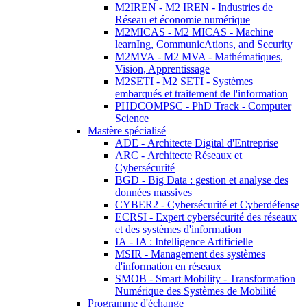
M2IREN - M2 IREN - Industries de
Réseau et économie numérique
M2MICAS - M2 MICAS - Machine
learnIng, CommunicAtions, and Security
M2MVA - M2 MVA - Mathématiques,
Vision, Apprentissage
M2SETI - M2 SETI - Systèmes
embarqués et traitement de l'information
PHDCOMPSC - PhD Track - Computer
Science
Mastère spécialisé
ADE - Architecte Digital d'Entreprise
ARC - Architecte Réseaux et
Cybersécurité
BGD - Big Data : gestion et analyse des
données massives
CYBER2 - Cybersécurité et Cyberdéfense
ECRSI - Expert cybersécurité des réseaux
et des systèmes d'information
IA - IA : Intelligence Artificielle
MSIR - Management des systèmes
d'information en réseaux
SMOB - Smart Mobility - Transformation
Numérique des Systèmes de Mobilité
Programme d'échange