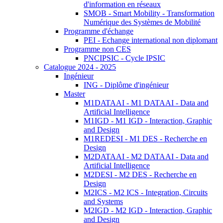
d'information en réseaux
SMOB - Smart Mobility - Transformation
Numérique des Systèmes de Mobilité
Programme d'échange
PEI - Echange international non diplomant
Programme non CES
PNCIPSIC - Cycle IPSIC
Catalogue 2024 - 2025
Ingénieur
ING - Diplôme d'ingénieur
Master
M1DATAAI - M1 DATAAI - Data and
Artificial Intelligence
M1IGD - M1 IGD - Interaction, Graphic
and Design
M1REDESI - M1 DES - Recherche en
Design
M2DATAAI - M2 DATAAI - Data and
Artificial Intelligence
M2DESI - M2 DES - Recherche en
Design
M2ICS - M2 ICS - Integration, Circuits
and Systems
M2IGD - M2 IGD - Interaction, Graphic
and Design