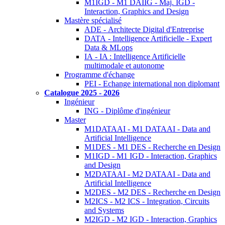
M1IGD - M1 DAIIG - Maj. IGD -
Interaction, Graphics and Design
Mastère spécialisé
ADE - Architecte Digital d'Entreprise
DATA - Intelligence Artificielle - Expert
Data & MLops
IA - IA : Intelligence Artificielle
multimodale et autonome
Programme d'échange
PEI - Echange international non diplomant
Catalogue 2025 - 2026
Ingénieur
ING - Diplôme d'ingénieur
Master
M1DATAAI - M1 DATAAI - Data and
Artificial Intelligence
M1DES - M1 DES - Recherche en Design
M1IGD - M1 IGD - Interaction, Graphics
and Design
M2DATAAI - M2 DATAAI - Data and
Artificial Intelligence
M2DES - M2 DES - Recherche en Design
M2ICS - M2 ICS - Integration, Circuits
and Systems
M2IGD - M2 IGD - Interaction, Graphics