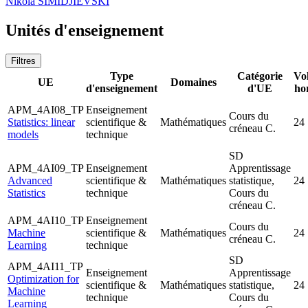
Nikola SIMIDJIEVSKI
Unités d'enseignement
Filtres
Type
Catégorie
Vo
UE
Domaines
d'enseignement
d'UE
ho
APM_4AI08_TP
Enseignement
Cours du
Statistics: linear
scientifique &
Mathématiques
24
créneau C.
models
technique
SD
APM_4AI09_TP
Enseignement
Apprentissage
Advanced
scientifique &
Mathématiques
statistique,
24
Statistics
technique
Cours du
créneau C.
APM_4AI10_TP
Enseignement
Cours du
Machine
scientifique &
Mathématiques
24
créneau C.
Learning
technique
SD
APM_4AI11_TP
Enseignement
Apprentissage
Optimization for
scientifique &
Mathématiques
statistique,
24
Machine
technique
Cours du
Learning