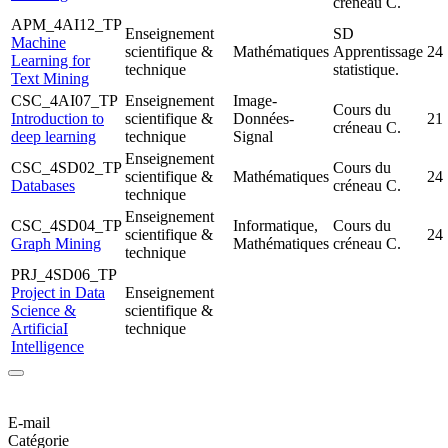
créneau C.
APM_4AI12_TP
Enseignement
SD
Machine
scientifique &
Mathématiques
Apprentissage
24
Learning for
technique
statistique.
Text Mining
CSC_4AI07_TP
Enseignement
Image-
Cours du
Introduction to
scientifique &
Données-
21
créneau C.
deep learning
technique
Signal
Enseignement
CSC_4SD02_TP
Cours du
scientifique &
Mathématiques
24
Databases
créneau C.
technique
Enseignement
CSC_4SD04_TP
Informatique,
Cours du
scientifique &
24
Graph Mining
Mathématiques
créneau C.
technique
PRJ_4SD06_TP
Project in Data
Enseignement
Science &
scientifique &
ArtificiaI
technique
Intelligence
E-mail
Catégorie