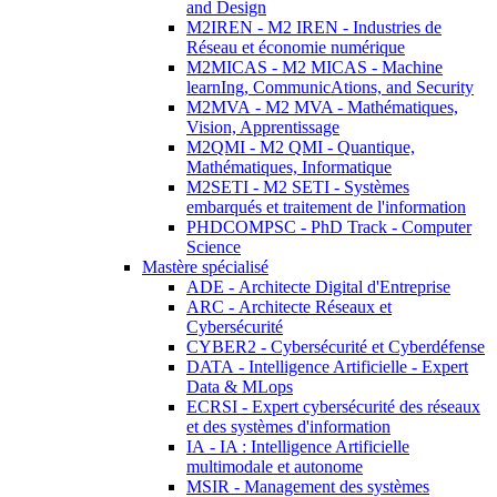
and Design
M2IREN - M2 IREN - Industries de
Réseau et économie numérique
M2MICAS - M2 MICAS - Machine
learnIng, CommunicAtions, and Security
M2MVA - M2 MVA - Mathématiques,
Vision, Apprentissage
M2QMI - M2 QMI - Quantique,
Mathématiques, Informatique
M2SETI - M2 SETI - Systèmes
embarqués et traitement de l'information
PHDCOMPSC - PhD Track - Computer
Science
Mastère spécialisé
ADE - Architecte Digital d'Entreprise
ARC - Architecte Réseaux et
Cybersécurité
CYBER2 - Cybersécurité et Cyberdéfense
DATA - Intelligence Artificielle - Expert
Data & MLops
ECRSI - Expert cybersécurité des réseaux
et des systèmes d'information
IA - IA : Intelligence Artificielle
multimodale et autonome
MSIR - Management des systèmes