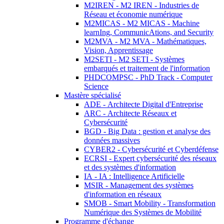
M2IREN - M2 IREN - Industries de
Réseau et économie numérique
M2MICAS - M2 MICAS - Machine
learnIng, CommunicAtions, and Security
M2MVA - M2 MVA - Mathématiques,
Vision, Apprentissage
M2SETI - M2 SETI - Systèmes
embarqués et traitement de l'information
PHDCOMPSC - PhD Track - Computer
Science
Mastère spécialisé
ADE - Architecte Digital d'Entreprise
ARC - Architecte Réseaux et
Cybersécurité
BGD - Big Data : gestion et analyse des
données massives
CYBER2 - Cybersécurité et Cyberdéfense
ECRSI - Expert cybersécurité des réseaux
et des systèmes d'information
IA - IA : Intelligence Artificielle
MSIR - Management des systèmes
d'information en réseaux
SMOB - Smart Mobility - Transformation
Numérique des Systèmes de Mobilité
Programme d'échange