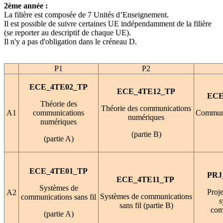
2ème année :
La filière est composée de 7 Unités d’Enseignement.
Il est possible de suivre certaines UE indépendamment de la filière
(se reporter au descriptif de chaque UE).
Il n'y a pas d'obligation dans le créneau D.
P1
P2
ECE_4TE02_TP
ECE_4TE12_TP
ECE
Théorie des
Théorie des communications
A1
communications
Communi
numériques
numériques
(partie B)
(partie A)
ECE_4TE01_TP
PRJ
ECE_4TE11_TP
Systèmes de
Proje
A2
Systèmes de communications
communications sans fil
s
sans fil (partie B)
com
(partie A)