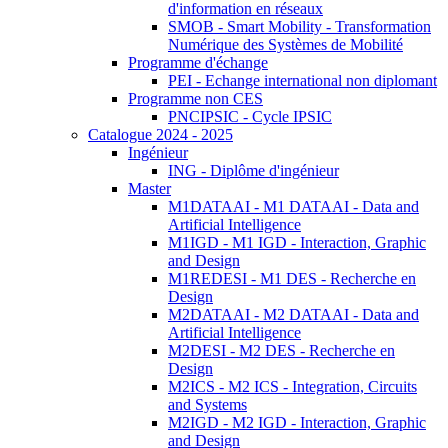
d'information en réseaux
SMOB - Smart Mobility - Transformation
Numérique des Systèmes de Mobilité
Programme d'échange
PEI - Echange international non diplomant
Programme non CES
PNCIPSIC - Cycle IPSIC
Catalogue 2024 - 2025
Ingénieur
ING - Diplôme d'ingénieur
Master
M1DATAAI - M1 DATAAI - Data and
Artificial Intelligence
M1IGD - M1 IGD - Interaction, Graphic
and Design
M1REDESI - M1 DES - Recherche en
Design
M2DATAAI - M2 DATAAI - Data and
Artificial Intelligence
M2DESI - M2 DES - Recherche en
Design
M2ICS - M2 ICS - Integration, Circuits
and Systems
M2IGD - M2 IGD - Interaction, Graphic
and Design