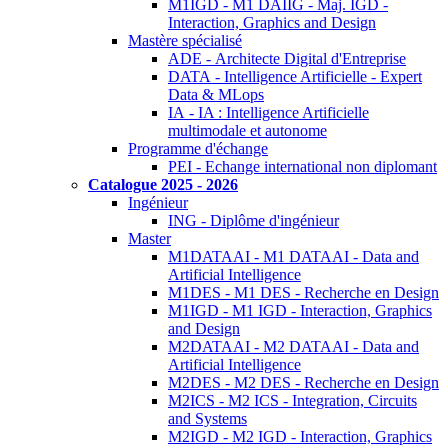
M1IGD - M1 DAIIG - Maj. IGD -
Interaction, Graphics and Design
Mastère spécialisé
ADE - Architecte Digital d'Entreprise
DATA - Intelligence Artificielle - Expert
Data & MLops
IA - IA : Intelligence Artificielle
multimodale et autonome
Programme d'échange
PEI - Echange international non diplomant
Catalogue 2025 - 2026
Ingénieur
ING - Diplôme d'ingénieur
Master
M1DATAAI - M1 DATAAI - Data and
Artificial Intelligence
M1DES - M1 DES - Recherche en Design
M1IGD - M1 IGD - Interaction, Graphics
and Design
M2DATAAI - M2 DATAAI - Data and
Artificial Intelligence
M2DES - M2 DES - Recherche en Design
M2ICS - M2 ICS - Integration, Circuits
and Systems
M2IGD - M2 IGD - Interaction, Graphics