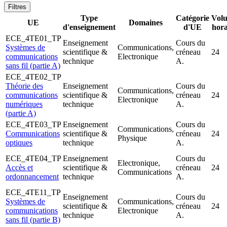
Filtres
Type
Catégorie
Vol
UE
Domaines
d'enseignement
d'UE
hora
ECE_4TE01_TP
Enseignement
Cours du
Systèmes de
Communications,
scientifique &
créneau
24
communications
Electronique
technique
A.
sans fil (partie A)
ECE_4TE02_TP
Théorie des
Enseignement
Cours du
Communications,
communications
scientifique &
créneau
24
Electronique
numériques
technique
A.
(partie A)
ECE_4TE03_TP
Enseignement
Cours du
Communications,
Communications
scientifique &
créneau
24
Physique
optiques
technique
A.
ECE_4TE04_TP
Enseignement
Cours du
Electronique,
Accès et
scientifique &
créneau
24
Communications
ordonnancement
technique
A.
ECE_4TE11_TP
Enseignement
Cours du
Systèmes de
Communications,
scientifique &
créneau
24
communications
Electronique
technique
A.
sans fil (partie B)