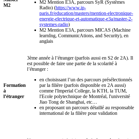
M2 Mention E3A, parcours SyR (Systèmes
M2
Radio) (
https://www.ip-
paris.fr/education/masters/mention-electronique-
energie-electrique-et-automatique-e3a/master-2-
systemes-radio
)
M2 Mention E3A, parcours MICAS (Machine
learnIng, CommunicAtions, and Security), en
anglais
3ème année à l’étranger (parfois aussi en S2 de 2A). Il
est possible de faire une partie de la scolarité à
l’étranger :
en choisissant l’un des parcours présélectionnés
Formation
par la filière (parfois disponible en 2A aussi)
à
comme l'Imperial College, la KTH, la TUM,
l’étranger
l'Ecole polytechnique de Montréal, l'université
Jiao Tong de Shanghai, etc…
en proposant un parcours détaillé au responsable
international de la filière pour validation