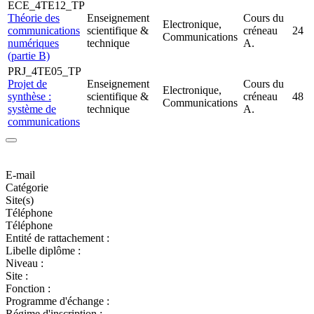
ECE_4TE12_TP
Théorie des
Enseignement
Cours du
Electronique,
communications
scientifique &
créneau
24
Communications
numériques
technique
A.
(partie B)
PRJ_4TE05_TP
Projet de
Enseignement
Cours du
Electronique,
synthèse :
scientifique &
créneau
48
Communications
système de
technique
A.
communications
E-mail
Catégorie
Site(s)
Téléphone
Téléphone
Entité de rattachement :
Libelle diplôme :
Niveau :
Site :
Fonction :
Programme d'échange :
Régime d'inscription :