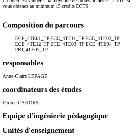
La filière est validée si la moyenne des notes finales est ≥ 10 et si
vous obtenez au minimum 15 crédits ECTS.
Composition du parcours
ECE_4TE01_TP
ECE_4TE11_TP
ECE_4TE02_TP
ECE_4TE12_TP
ECE_4TE03_TP
ECE_4TE04_TP
PRJ_4TE05_TP
responsables
Anne-Claire LEPAGE
coordinateurs des études
Jérome CAHORS
Equipe d'ingénierie pédagogique
Unités d'enseignement