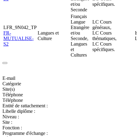
et/ou
spécifiques.
Seconde
Français
Langue
LC Cours
LFR_9N042_TP
Etrangère
généraux,
FR-
Langues et
et/ou
LC Cours
I
MUTUALISE-
Culture
Seconde,
thématiques,
S2
Langues
LC Cours
et
spécifiques.
Cultures
E-mail
Catégorie
Site(s)
Téléphone
Téléphone
Entité de rattachement :
Libelle diplôme :
Niveau :
Site :
Fonction :
Programme d'échange :