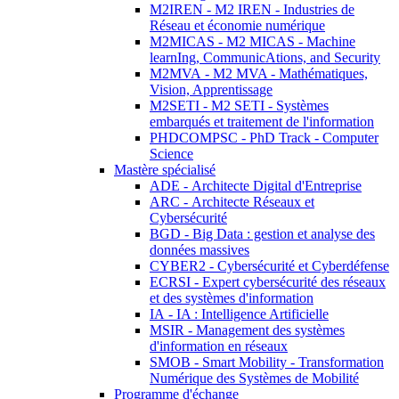
M2IREN - M2 IREN - Industries de
Réseau et économie numérique
M2MICAS - M2 MICAS - Machine
learnIng, CommunicAtions, and Security
M2MVA - M2 MVA - Mathématiques,
Vision, Apprentissage
M2SETI - M2 SETI - Systèmes
embarqués et traitement de l'information
PHDCOMPSC - PhD Track - Computer
Science
Mastère spécialisé
ADE - Architecte Digital d'Entreprise
ARC - Architecte Réseaux et
Cybersécurité
BGD - Big Data : gestion et analyse des
données massives
CYBER2 - Cybersécurité et Cyberdéfense
ECRSI - Expert cybersécurité des réseaux
et des systèmes d'information
IA - IA : Intelligence Artificielle
MSIR - Management des systèmes
d'information en réseaux
SMOB - Smart Mobility - Transformation
Numérique des Systèmes de Mobilité
Programme d'échange