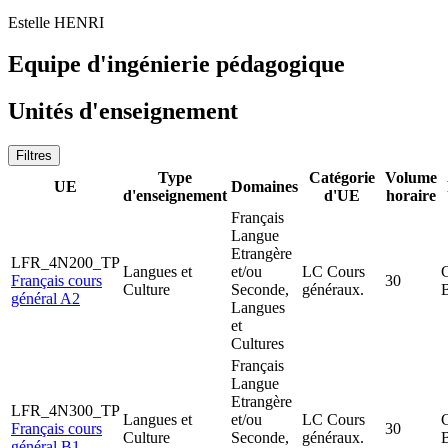
Estelle HENRI
Equipe d'ingénierie pédagogique
Unités d'enseignement
Filtres
Type
Catégorie
Volume
UE
Domaines
d'enseignement
d'UE
horaire
Français
Langue
Etrangère
LFR_4N200_TP
Langues et
et/ou
LC Cours
C
Français cours
30
Culture
Seconde,
généraux.
général A2
Langues
et
Cultures
Français
Langue
Etrangère
LFR_4N300_TP
Langues et
et/ou
LC Cours
C
Français cours
30
Culture
Seconde,
généraux.
général B1