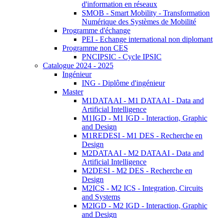
d'information en réseaux
SMOB - Smart Mobility - Transformation
Numérique des Systèmes de Mobilité
Programme d'échange
PEI - Echange international non diplomant
Programme non CES
PNCIPSIC - Cycle IPSIC
Catalogue 2024 - 2025
Ingénieur
ING - Diplôme d'ingénieur
Master
M1DATAAI - M1 DATAAI - Data and
Artificial Intelligence
M1IGD - M1 IGD - Interaction, Graphic
and Design
M1REDESI - M1 DES - Recherche en
Design
M2DATAAI - M2 DATAAI - Data and
Artificial Intelligence
M2DESI - M2 DES - Recherche en
Design
M2ICS - M2 ICS - Integration, Circuits
and Systems
M2IGD - M2 IGD - Interaction, Graphic
and Design