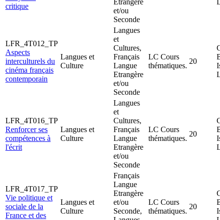
Etrangère
critique
et/ou
Seconde
Langues
et
LFR_4T012_TP
Cultures,
C
Aspects
Langues et
Français
LC Cours
interculturels du
20
Culture
Langue
thématiques.
I
cinéma français
Etrangère
contemporain
et/ou
Seconde
Langues
et
LFR_4T016_TP
Cultures,
C
Renforcer ses
Langues et
Français
LC Cours
20
compétences à
Culture
Langue
thématiques.
I
l'écrit
Etrangère
et/ou
Seconde
Français
Langue
LFR_4T017_TP
Etrangère
C
Vie politique et
Langues et
et/ou
LC Cours
sociale de la
20
Culture
Seconde,
thématiques.
I
France et des
Langues