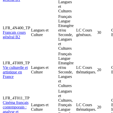
Langues
et
Cultures
Français
Langue
Etrangère
LFR_4N400_TP
Langues et
et/ou
LC Cours
C
Français cours
30
Culture
Seconde,
généraux.
général B2
Langues
et
Cultures
Français
Langue
LFR_4T009_TP
Etrangère
Vie culturelle et
Langues et
et/ou
LC Cours
C
20
artistique en
Culture
Seconde,
thématiques.
France
Langues
et
Cultures
Langues
et
LFR_4T011_TP
Cultures,
C
Cinéma français
Langues et
Français
LC Cours
contemporain :
20
Culture
Langue
thématiques.
I
analyse et