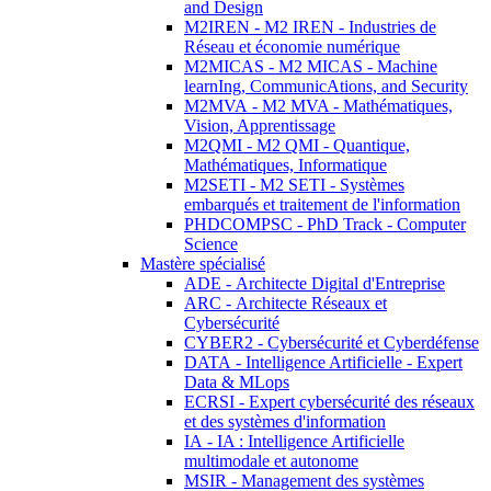
and Design
M2IREN - M2 IREN - Industries de
Réseau et économie numérique
M2MICAS - M2 MICAS - Machine
learnIng, CommunicAtions, and Security
M2MVA - M2 MVA - Mathématiques,
Vision, Apprentissage
M2QMI - M2 QMI - Quantique,
Mathématiques, Informatique
M2SETI - M2 SETI - Systèmes
embarqués et traitement de l'information
PHDCOMPSC - PhD Track - Computer
Science
Mastère spécialisé
ADE - Architecte Digital d'Entreprise
ARC - Architecte Réseaux et
Cybersécurité
CYBER2 - Cybersécurité et Cyberdéfense
DATA - Intelligence Artificielle - Expert
Data & MLops
ECRSI - Expert cybersécurité des réseaux
et des systèmes d'information
IA - IA : Intelligence Artificielle
multimodale et autonome
MSIR - Management des systèmes