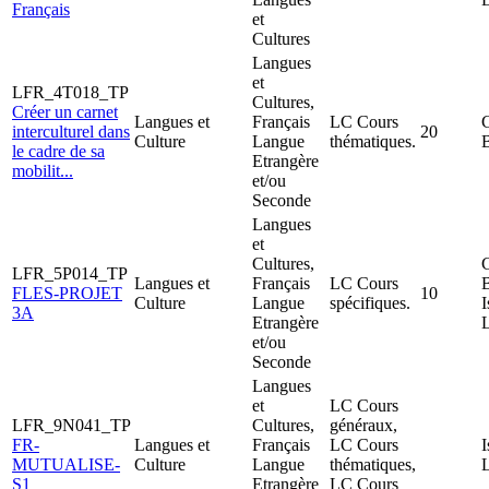
Français
et
Cultures
Langues
et
LFR_4T018_TP
Cultures,
Créer un carnet
Langues et
Français
LC Cours
C
interculturel dans
20
Culture
Langue
thématiques.
le cadre de sa
Etrangère
mobilit...
et/ou
Seconde
Langues
et
Cultures,
C
LFR_5P014_TP
Langues et
Français
LC Cours
FLES-PROJET
10
Culture
Langue
spécifiques.
I
3A
Etrangère
et/ou
Seconde
Langues
et
LC Cours
LFR_9N041_TP
Cultures,
généraux,
FR-
Langues et
Français
LC Cours
I
MUTUALISE-
Culture
Langue
thématiques,
S1
Etrangère
LC Cours