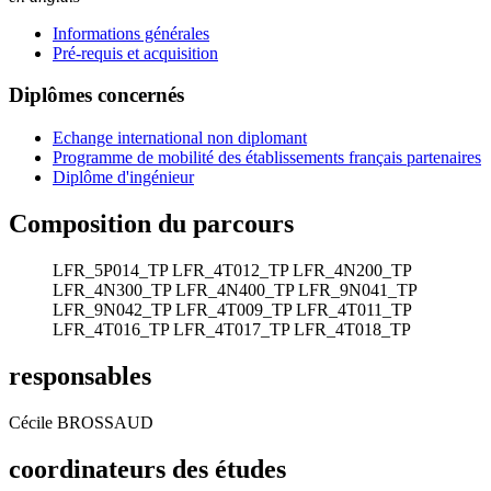
Informations générales
Pré-requis et acquisition
Diplômes concernés
Echange international non diplomant
Programme de mobilité des établissements français partenaires
Diplôme d'ingénieur
Composition du parcours
LFR_5P014_TP
LFR_4T012_TP
LFR_4N200_TP
LFR_4N300_TP
LFR_4N400_TP
LFR_9N041_TP
LFR_9N042_TP
LFR_4T009_TP
LFR_4T011_TP
LFR_4T016_TP
LFR_4T017_TP
LFR_4T018_TP
responsables
Cécile BROSSAUD
coordinateurs des études