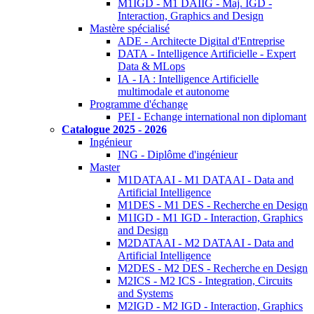
M1IGD - M1 DAIIG - Maj. IGD -
Interaction, Graphics and Design
Mastère spécialisé
ADE - Architecte Digital d'Entreprise
DATA - Intelligence Artificielle - Expert
Data & MLops
IA - IA : Intelligence Artificielle
multimodale et autonome
Programme d'échange
PEI - Echange international non diplomant
Catalogue 2025 - 2026
Ingénieur
ING - Diplôme d'ingénieur
Master
M1DATAAI - M1 DATAAI - Data and
Artificial Intelligence
M1DES - M1 DES - Recherche en Design
M1IGD - M1 IGD - Interaction, Graphics
and Design
M2DATAAI - M2 DATAAI - Data and
Artificial Intelligence
M2DES - M2 DES - Recherche en Design
M2ICS - M2 ICS - Integration, Circuits
and Systems
M2IGD - M2 IGD - Interaction, Graphics