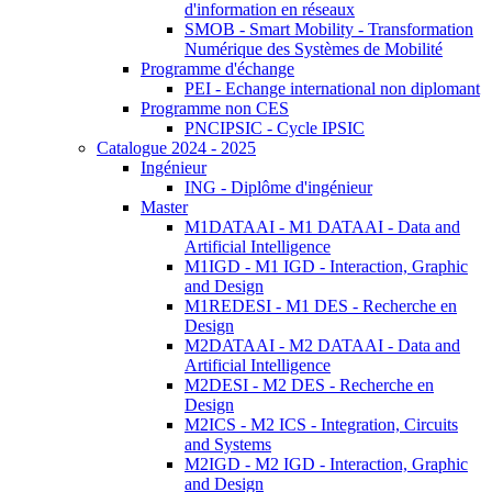
d'information en réseaux
SMOB - Smart Mobility - Transformation
Numérique des Systèmes de Mobilité
Programme d'échange
PEI - Echange international non diplomant
Programme non CES
PNCIPSIC - Cycle IPSIC
Catalogue 2024 - 2025
Ingénieur
ING - Diplôme d'ingénieur
Master
M1DATAAI - M1 DATAAI - Data and
Artificial Intelligence
M1IGD - M1 IGD - Interaction, Graphic
and Design
M1REDESI - M1 DES - Recherche en
Design
M2DATAAI - M2 DATAAI - Data and
Artificial Intelligence
M2DESI - M2 DES - Recherche en
Design
M2ICS - M2 ICS - Integration, Circuits
and Systems
M2IGD - M2 IGD - Interaction, Graphic
and Design