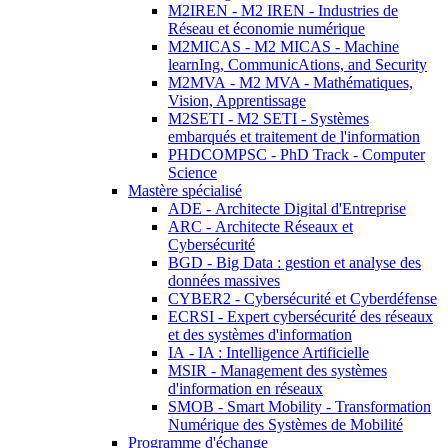
M2IREN - M2 IREN - Industries de
Réseau et économie numérique
M2MICAS - M2 MICAS - Machine
learnIng, CommunicAtions, and Security
M2MVA - M2 MVA - Mathématiques,
Vision, Apprentissage
M2SETI - M2 SETI - Systèmes
embarqués et traitement de l'information
PHDCOMPSC - PhD Track - Computer
Science
Mastère spécialisé
ADE - Architecte Digital d'Entreprise
ARC - Architecte Réseaux et
Cybersécurité
BGD - Big Data : gestion et analyse des
données massives
CYBER2 - Cybersécurité et Cyberdéfense
ECRSI - Expert cybersécurité des réseaux
et des systèmes d'information
IA - IA : Intelligence Artificielle
MSIR - Management des systèmes
d'information en réseaux
SMOB - Smart Mobility - Transformation
Numérique des Systèmes de Mobilité
Programme d'échange