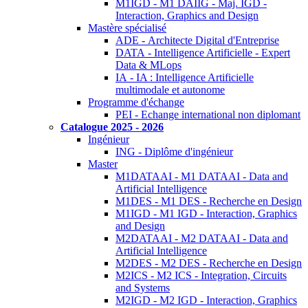
M1IGD - M1 DAIIG - Maj. IGD -
Interaction, Graphics and Design
Mastère spécialisé
ADE - Architecte Digital d'Entreprise
DATA - Intelligence Artificielle - Expert
Data & MLops
IA - IA : Intelligence Artificielle
multimodale et autonome
Programme d'échange
PEI - Echange international non diplomant
Catalogue 2025 - 2026
Ingénieur
ING - Diplôme d'ingénieur
Master
M1DATAAI - M1 DATAAI - Data and
Artificial Intelligence
M1DES - M1 DES - Recherche en Design
M1IGD - M1 IGD - Interaction, Graphics
and Design
M2DATAAI - M2 DATAAI - Data and
Artificial Intelligence
M2DES - M2 DES - Recherche en Design
M2ICS - M2 ICS - Integration, Circuits
and Systems
M2IGD - M2 IGD - Interaction, Graphics