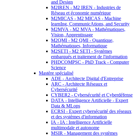
and Design
M2IREN - M2 IREN - Industries de
Réseau et économie numérique
M2MICAS - M2 MICAS - Machine
learnIng, CommunicAtions, and Security
M2MVA - M2 MVA - Mathématiques,
Vision, Apprentissage
M2QMI - M2 QMI - Quantique,
Mathématiques, Informatique
M2SETI - M2 SETI - Systèmes
embarqués et traitement de l'information
PHDCOMPSC - PhD Track - Computer
Science
Mastère spécialisé
ADE - Architecte Digital d'Entreprise
ARC - Architecte Réseaux et
Cybersécurité
CYBER2 - Cybersécurité et Cyberdéfense
DATA - Intelligence Artificielle - Expert
Data & MLops
ECRSI - Expert cybersécurité des réseaux
et des systèmes d'information
IA - IA : Intelligence Artificielle
multimodale et autonome
MSIR - Management des systèmes