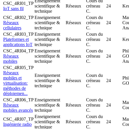
Enseignement
Cours du
CSC_4RI01_TP
scientifique &
Réseaux
créneau
24
Ke
IoT sans fil
technique
C.
CSC_4RI02_TP
Enseignement
Cours du
Ma
Réseaux
scientifique &
Réseaux
créneau
24
Co
cellulaires
technique
C.
An
CSC_4RI03_TP
Enseignement
Cours du
Plateformes et
scientifique &
Réseaux
créneau
24
Ke
applications IoT
technique
C.
CSC_4RI04_TP
Enseignement
Cours du
Ph
Réseaux
scientifique &
Réseaux
créneau
24
GO
mobiles
technique
C.
An
CSC_4RI05_TP
Réseaux
Enseignement
Cours du
mobiles et
Ph
scientifique &
Réseaux
créneau
24
virtualisation:
GO
technique
C.
méthodes de
déploiemen...
CSC_4RI06_TP
Enseignement
Cours du
Ma
Réseaux
scientifique &
Réseaux
créneau
24
Co
mobiles avancés
technique
C.
Enseignement
Cours du
CSC_4RI07_TP
Ma
scientifique &
Réseaux
créneau
24
Ingénierie radio
Co
technique
C.