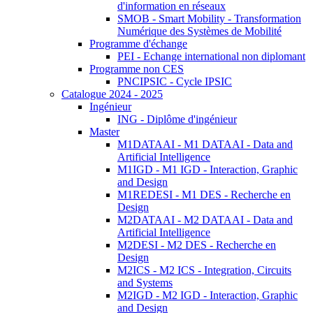
d'information en réseaux
SMOB - Smart Mobility - Transformation
Numérique des Systèmes de Mobilité
Programme d'échange
PEI - Echange international non diplomant
Programme non CES
PNCIPSIC - Cycle IPSIC
Catalogue 2024 - 2025
Ingénieur
ING - Diplôme d'ingénieur
Master
M1DATAAI - M1 DATAAI - Data and
Artificial Intelligence
M1IGD - M1 IGD - Interaction, Graphic
and Design
M1REDESI - M1 DES - Recherche en
Design
M2DATAAI - M2 DATAAI - Data and
Artificial Intelligence
M2DESI - M2 DES - Recherche en
Design
M2ICS - M2 ICS - Integration, Circuits
and Systems
M2IGD - M2 IGD - Interaction, Graphic
and Design