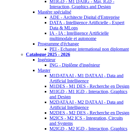
M1IGD - M1 DAIIG - Maj. IGD -
Interaction, Graphics and Design
Mastère spécialisé
ADE - Architecte Digital d'Entreprise
DATA - Intelligence Artificielle - Expert
Data & MLops
IA - IA : Intelligence Artificielle
multimodale et autonome
Programme d'échange
PEI - Echange international non diplomant
Catalogue 2025 - 2026
Ingénieur
ING - Diplôme d'ingénieur
Master
M1DATAAI - M1 DATAAI - Data and
Artificial Intelligence
M1DES - M1 DES - Recherche en Design
M1IGD - M1 IGD - Interaction, Graphics
and Design
M2DATAAI - M2 DATAAI - Data and
Artificial Intelligence
M2DES - M2 DES - Recherche en Design
M2ICS - M2 ICS - Integration, Circuits
and Systems
M2IGD - M2 IGD - Interaction, Graphics