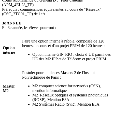
Cours recommandé du créneau D : "Files d'attente"
(APM_4EL28_TP)
Prérequis : connaissances équivalentes au cours de "Réseaux"
(CSC_3TC01_TP) de 1eA
3e ANNEE
En 3e année, les élèves pourront :
Faire une option interne à l'école, composée de 120
heures de cours et d'un projet PRIM de 120 heures :
Option
interne
Option interne GIN-RIO : choix d’UE parmi des
UE des M2 IPP et de Télécom et projet PRIM
Postuler pour un de ces Masters 2 de l'Institut
Polytechnique de Paris :
M2 computer science for networks (CSN),
Master
mention informatique
M2
M2 Réseaux optiques et systèmes photoniques
(ROSP), Mention E3A
M2 Systèmes Radio (SyR), Mention E3A