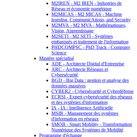
M2IREN - M2 IREN - Industries de
Réseau et économie numérique
M2MICAS - M2 MICAS - Machine
learnIng, CommunicAtions, and Security
M2MVA - M2 MVA - Mathématiques,
Vision, Apprentissage
M2SETI - M2 SETI - Systèmes
embarqués et traitement de l'information
PHDCOMPSC - PhD Track - Computer
Science
Mastère spécialisé
ADE - Architecte Digital d'Entreprise
ARC - Architecte Réseaux et
Cybersécurité
BGD - Big Data : gestion et analyse des
données massives
CYBER2 - Cybersécurité et Cyberdéfense
ECRSI - Expert cybersécurité des réseaux
et des systèmes d'information
IA - IA : Intelligence Artificielle
MSIR - Management des systèmes
d'information en réseaux
SMOB - Smart Mobility - Transformation
Numérique des Systèmes de Mobilité
Programme d'échange