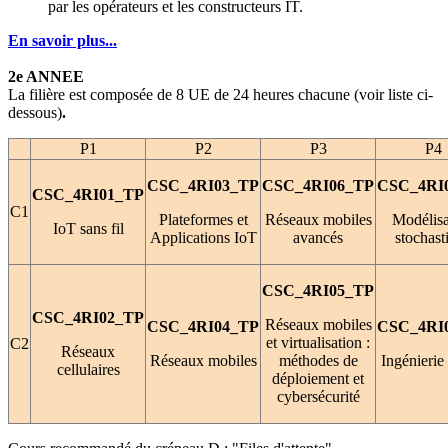
par les opérateurs et les constructeurs IT.
En savoir plus...
2e ANNEE
La filière est composée de 8 UE de 24 heures chacune (voir liste ci-
dessous)
.
P1
P2
P3
P4
CSC_4RI03_TP
CSC_4RI06_TP
CSC_4RI
CSC_4RI01_TP
C1
Plateformes et
Réseaux mobiles
Modélisa
IoT sans fil
Applications IoT
avancés
stochast
CSC_4RI05_TP
CSC_4RI02_TP
Réseaux mobiles
CSC_4RI04_TP
CSC_4RI
et virtualisation :
C2
Réseaux
Réseaux mobiles
méthodes de
Ingénierie
cellulaires
déploiement et
cybersécurité