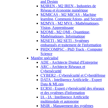
and Design
M2IREN - M2 IREN - Industries de
Réseau et économie numérique
M2MICAS - M2 MICAS - Machine
learnIng, CommunicAtions, and Security
M2MVA - M2 MVA - Mathématiques,
Vision, Apprentissage
M2QMI - M2 QMI - Quantique,
Mathématiques, Informatique
M2SETI - M2 SETI - Systèmes
embarqués et traitement de l'information
PHDCOMPSC - PhD Track - Computer
Science
Mastère spécialisé
ADE - Architecte Digital d'Entreprise
ARC - Architecte Réseaux et
Cybersécurité
CYBER2 - Cybersécurité et Cyberdéfense
DATA - Intelligence Artificielle - Expert
Data & MLops
ECRSI - Expert cybersécurité des réseaux
et des systèmes d'information
IA - IA : Intelligence Artificielle
multimodale et autonome
MSIR - Management des systèmes