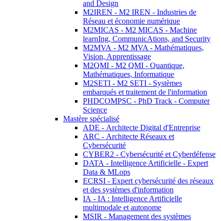
and Design
M2IREN - M2 IREN - Industries de
Réseau et économie numérique
M2MICAS - M2 MICAS - Machine
learnIng, CommunicAtions, and Security
M2MVA - M2 MVA - Mathématiques,
Vision, Apprentissage
M2QMI - M2 QMI - Quantique,
Mathématiques, Informatique
M2SETI - M2 SETI - Systèmes
embarqués et traitement de l'information
PHDCOMPSC - PhD Track - Computer
Science
Mastère spécialisé
ADE - Architecte Digital d'Entreprise
ARC - Architecte Réseaux et
Cybersécurité
CYBER2 - Cybersécurité et Cyberdéfense
DATA - Intelligence Artificielle - Expert
Data & MLops
ECRSI - Expert cybersécurité des réseaux
et des systèmes d'information
IA - IA : Intelligence Artificielle
multimodale et autonome
MSIR - Management des systèmes