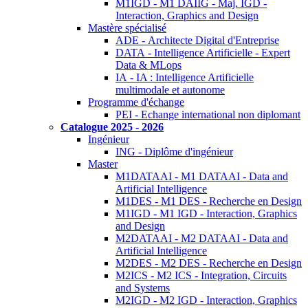
M1IGD - M1 DAIIG - Maj. IGD -
Interaction, Graphics and Design
Mastère spécialisé
ADE - Architecte Digital d'Entreprise
DATA - Intelligence Artificielle - Expert
Data & MLops
IA - IA : Intelligence Artificielle
multimodale et autonome
Programme d'échange
PEI - Echange international non diplomant
Catalogue 2025 - 2026
Ingénieur
ING - Diplôme d'ingénieur
Master
M1DATAAI - M1 DATAAI - Data and
Artificial Intelligence
M1DES - M1 DES - Recherche en Design
M1IGD - M1 IGD - Interaction, Graphics
and Design
M2DATAAI - M2 DATAAI - Data and
Artificial Intelligence
M2DES - M2 DES - Recherche en Design
M2ICS - M2 ICS - Integration, Circuits
and Systems
M2IGD - M2 IGD - Interaction, Graphics