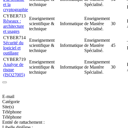
et la
technique
Spécialisé.
cryptographie
CYBER713
Enseignement
Enseignement
Réseaux :
scientifique &
Informatique
de Mastère
30
architecture
technique
Spécialisé.
et usages
CYBER714
Enseignement
Enseignement
Sécurité du
scientifique &
Informatique
de Mastère
45
logiciel et
technique
Spécialisé.
outillage
CYBER719
Enseignement
Enseignement
Analyse de
scientifique &
Informatique
de Mastère
30
risque
technique
Spécialisé.
(ISO27005)
E-mail
Catégorie
Site(s)
Téléphone
Téléphone
Entité de rattachement :
Libelle diplôme :