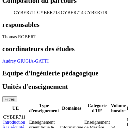
Composition du parcours
CYBER711
CYBER713
CYBER714
CYBER719
responsables
Thomas ROBERT
coordinateurs des études
Audrey GIUGIA-GATTI
Equipe d'ingénierie pédagogique
Unités d'enseignement
Filtres
Type
Catégorie
Volume
UE
Domaines
d'enseignement
d'UE
horaire
CYBER711
Introduction
Enseignement
Enseignement
à la sécurité
scientifique &
Informatique
de Mastère
54