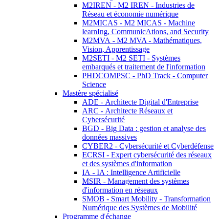
M2IREN - M2 IREN - Industries de
Réseau et économie numérique
M2MICAS - M2 MICAS - Machine
learnIng, CommunicAtions, and Security
M2MVA - M2 MVA - Mathématiques,
Vision, Apprentissage
M2SETI - M2 SETI - Systèmes
embarqués et traitement de l'information
PHDCOMPSC - PhD Track - Computer
Science
Mastère spécialisé
ADE - Architecte Digital d'Entreprise
ARC - Architecte Réseaux et
Cybersécurité
BGD - Big Data : gestion et analyse des
données massives
CYBER2 - Cybersécurité et Cyberdéfense
ECRSI - Expert cybersécurité des réseaux
et des systèmes d'information
IA - IA : Intelligence Artificielle
MSIR - Management des systèmes
d'information en réseaux
SMOB - Smart Mobility - Transformation
Numérique des Systèmes de Mobilité
Programme d'échange