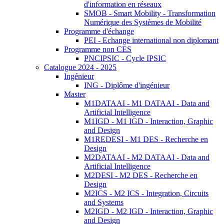
d'information en réseaux
SMOB - Smart Mobility - Transformation
Numérique des Systèmes de Mobilité
Programme d'échange
PEI - Echange international non diplomant
Programme non CES
PNCIPSIC - Cycle IPSIC
Catalogue 2024 - 2025
Ingénieur
ING - Diplôme d'ingénieur
Master
M1DATAAI - M1 DATAAI - Data and
Artificial Intelligence
M1IGD - M1 IGD - Interaction, Graphic
and Design
M1REDESI - M1 DES - Recherche en
Design
M2DATAAI - M2 DATAAI - Data and
Artificial Intelligence
M2DESI - M2 DES - Recherche en
Design
M2ICS - M2 ICS - Integration, Circuits
and Systems
M2IGD - M2 IGD - Interaction, Graphic
and Design