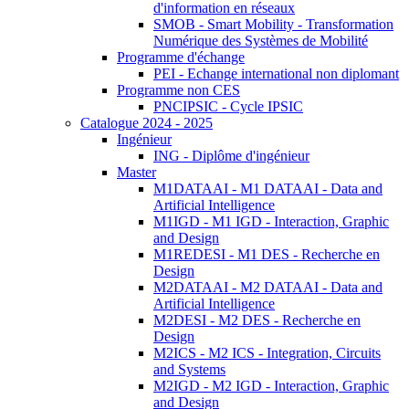
d'information en réseaux
SMOB - Smart Mobility - Transformation
Numérique des Systèmes de Mobilité
Programme d'échange
PEI - Echange international non diplomant
Programme non CES
PNCIPSIC - Cycle IPSIC
Catalogue 2024 - 2025
Ingénieur
ING - Diplôme d'ingénieur
Master
M1DATAAI - M1 DATAAI - Data and
Artificial Intelligence
M1IGD - M1 IGD - Interaction, Graphic
and Design
M1REDESI - M1 DES - Recherche en
Design
M2DATAAI - M2 DATAAI - Data and
Artificial Intelligence
M2DESI - M2 DES - Recherche en
Design
M2ICS - M2 ICS - Integration, Circuits
and Systems
M2IGD - M2 IGD - Interaction, Graphic
and Design