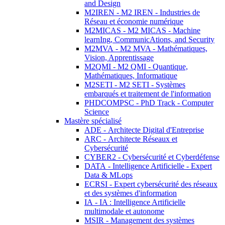
and Design
M2IREN - M2 IREN - Industries de
Réseau et économie numérique
M2MICAS - M2 MICAS - Machine
learnIng, CommunicAtions, and Security
M2MVA - M2 MVA - Mathématiques,
Vision, Apprentissage
M2QMI - M2 QMI - Quantique,
Mathématiques, Informatique
M2SETI - M2 SETI - Systèmes
embarqués et traitement de l'information
PHDCOMPSC - PhD Track - Computer
Science
Mastère spécialisé
ADE - Architecte Digital d'Entreprise
ARC - Architecte Réseaux et
Cybersécurité
CYBER2 - Cybersécurité et Cyberdéfense
DATA - Intelligence Artificielle - Expert
Data & MLops
ECRSI - Expert cybersécurité des réseaux
et des systèmes d'information
IA - IA : Intelligence Artificielle
multimodale et autonome
MSIR - Management des systèmes