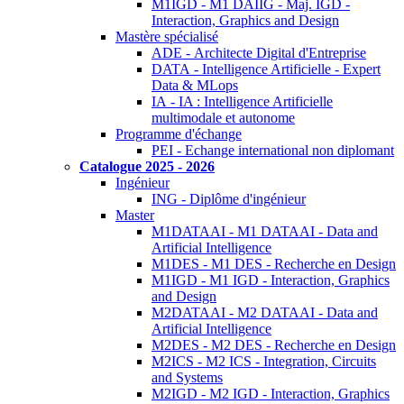
M1IGD - M1 DAIIG - Maj. IGD -
Interaction, Graphics and Design
Mastère spécialisé
ADE - Architecte Digital d'Entreprise
DATA - Intelligence Artificielle - Expert
Data & MLops
IA - IA : Intelligence Artificielle
multimodale et autonome
Programme d'échange
PEI - Echange international non diplomant
Catalogue 2025 - 2026
Ingénieur
ING - Diplôme d'ingénieur
Master
M1DATAAI - M1 DATAAI - Data and
Artificial Intelligence
M1DES - M1 DES - Recherche en Design
M1IGD - M1 IGD - Interaction, Graphics
and Design
M2DATAAI - M2 DATAAI - Data and
Artificial Intelligence
M2DES - M2 DES - Recherche en Design
M2ICS - M2 ICS - Integration, Circuits
and Systems
M2IGD - M2 IGD - Interaction, Graphics