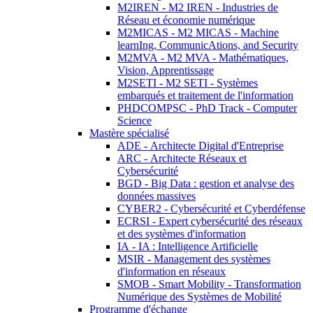
M2IREN - M2 IREN - Industries de
Réseau et économie numérique
M2MICAS - M2 MICAS - Machine
learnIng, CommunicAtions, and Security
M2MVA - M2 MVA - Mathématiques,
Vision, Apprentissage
M2SETI - M2 SETI - Systèmes
embarqués et traitement de l'information
PHDCOMPSC - PhD Track - Computer
Science
Mastère spécialisé
ADE - Architecte Digital d'Entreprise
ARC - Architecte Réseaux et
Cybersécurité
BGD - Big Data : gestion et analyse des
données massives
CYBER2 - Cybersécurité et Cyberdéfense
ECRSI - Expert cybersécurité des réseaux
et des systèmes d'information
IA - IA : Intelligence Artificielle
MSIR - Management des systèmes
d'information en réseaux
SMOB - Smart Mobility - Transformation
Numérique des Systèmes de Mobilité
Programme d'échange