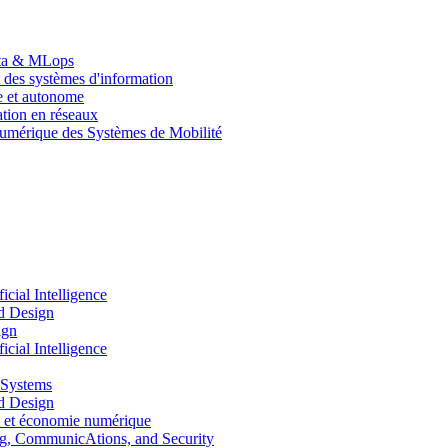
Data & MLops
 des systèmes d'information
le et autonome
tion en réseaux
umérique des Systèmes de Mobilité
ial Intelligence
d Design
ign
ial Intelligence
 Systems
d Design
 et économie numérique
, CommunicAtions, and Security