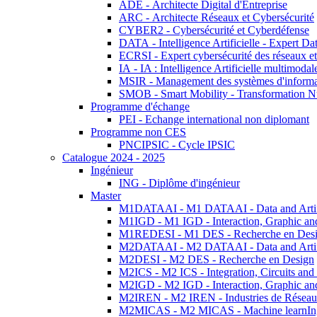
ADE - Architecte Digital d'Entreprise
ARC - Architecte Réseaux et Cybersécurité
CYBER2 - Cybersécurité et Cyberdéfense
DATA - Intelligence Artificielle - Expert 
ECRSI - Expert cybersécurité des réseaux et
IA - IA : Intelligence Artificielle multimoda
MSIR - Management des systèmes d'informa
SMOB - Smart Mobility - Transformation N
Programme d'échange
PEI - Echange international non diplomant
Programme non CES
PNCIPSIC - Cycle IPSIC
Catalogue 2024 - 2025
Ingénieur
ING - Diplôme d'ingénieur
Master
M1DATAAI - M1 DATAAI - Data and Artific
M1IGD - M1 IGD - Interaction, Graphic an
M1REDESI - M1 DES - Recherche en Des
M2DATAAI - M2 DATAAI - Data and Artific
M2DESI - M2 DES - Recherche en Design
M2ICS - M2 ICS - Integration, Circuits and
M2IGD - M2 IGD - Interaction, Graphic an
M2IREN - M2 IREN - Industries de Réseau
M2MICAS - M2 MICAS - Machine learnIng