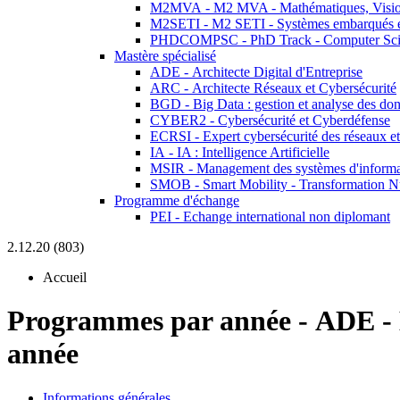
M2MVA - M2 MVA - Mathématiques, Vision
M2SETI - M2 SETI - Systèmes embarqués et 
PHDCOMPSC - PhD Track - Computer Sci
Mastère spécialisé
ADE - Architecte Digital d'Entreprise
ARC - Architecte Réseaux et Cybersécurité
BGD - Big Data : gestion et analyse des do
CYBER2 - Cybersécurité et Cyberdéfense
ECRSI - Expert cybersécurité des réseaux et
IA - IA : Intelligence Artificielle
MSIR - Management des systèmes d'informa
SMOB - Smart Mobility - Transformation N
Programme d'échange
PEI - Echange international non diplomant
2.12.20 (803)
Accueil
Programmes par année
-
ADE -
année
Informations générales