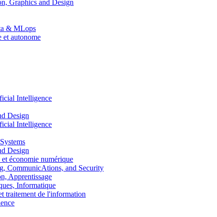
n, Graphics and Design
Data & MLops
le et autonome
ial Intelligence
nd Design
ial Intelligence
 Systems
nd Design
 et économie numérique
, CommunicAtions, and Security
, Apprentissage
ues, Informatique
traitement de l'information
ence