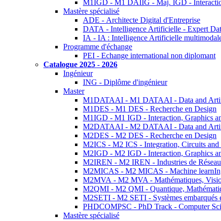
M1IGD - M1 DAIIG - Maj. IGD - Interactio
Mastère spécialisé
ADE - Architecte Digital d'Entreprise
DATA - Intelligence Artificielle - Expert 
IA - IA : Intelligence Artificielle multimoda
Programme d'échange
PEI - Echange international non diplomant
Catalogue 2025 - 2026
Ingénieur
ING - Diplôme d'ingénieur
Master
M1DATAAI - M1 DATAAI - Data and Artific
M1DES - M1 DES - Recherche en Design
M1IGD - M1 IGD - Interaction, Graphics a
M2DATAAI - M2 DATAAI - Data and Artific
M2DES - M2 DES - Recherche en Design
M2ICS - M2 ICS - Integration, Circuits and
M2IGD - M2 IGD - Interaction, Graphics a
M2IREN - M2 IREN - Industries de Réseau
M2MICAS - M2 MICAS - Machine learnIng
M2MVA - M2 MVA - Mathématiques, Vision
M2QMI - M2 QMI - Quantique, Mathématiq
M2SETI - M2 SETI - Systèmes embarqués et 
PHDCOMPSC - PhD Track - Computer Sci
Mastère spécialisé