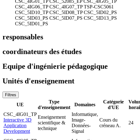
CSC_4IG01_TP
CSC_52085_EP
CSC_4IG05_TP
CSC_4IG06_TP
CSC_4IG07_TP
TSP-CSC5061
CSC_5ID10_TP
CSC_5ID08_TP
CSC_5ID02_PS
CSC_5ID03_PS
CSC_5ID07_PS
CSC_5ID13_PS
CSC_5ID01_PS
responsables
coordinateurs des études
Equipe d'ingénierie pédagogique
Unités d'enseignement
Filtres
Type
Catégorie
Volu
UE
Domaines
d'enseignement
d'UE
horai
CSC_4IG01_TP
Informatique,
Enseignement
Interactive 3D
Image-
Cours du
scientifique &
24
Application
Données-
créneau A.
technique
Development
Signal