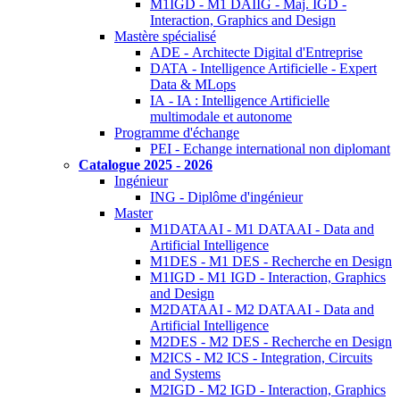
M1IGD - M1 DAIIG - Maj. IGD -
Interaction, Graphics and Design
Mastère spécialisé
ADE - Architecte Digital d'Entreprise
DATA - Intelligence Artificielle - Expert
Data & MLops
IA - IA : Intelligence Artificielle
multimodale et autonome
Programme d'échange
PEI - Echange international non diplomant
Catalogue 2025 - 2026
Ingénieur
ING - Diplôme d'ingénieur
Master
M1DATAAI - M1 DATAAI - Data and
Artificial Intelligence
M1DES - M1 DES - Recherche en Design
M1IGD - M1 IGD - Interaction, Graphics
and Design
M2DATAAI - M2 DATAAI - Data and
Artificial Intelligence
M2DES - M2 DES - Recherche en Design
M2ICS - M2 ICS - Integration, Circuits
and Systems
M2IGD - M2 IGD - Interaction, Graphics