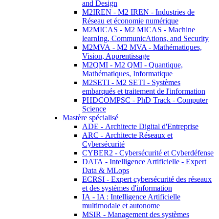
and Design
M2IREN - M2 IREN - Industries de
Réseau et économie numérique
M2MICAS - M2 MICAS - Machine
learnIng, CommunicAtions, and Security
M2MVA - M2 MVA - Mathématiques,
Vision, Apprentissage
M2QMI - M2 QMI - Quantique,
Mathématiques, Informatique
M2SETI - M2 SETI - Systèmes
embarqués et traitement de l'information
PHDCOMPSC - PhD Track - Computer
Science
Mastère spécialisé
ADE - Architecte Digital d'Entreprise
ARC - Architecte Réseaux et
Cybersécurité
CYBER2 - Cybersécurité et Cyberdéfense
DATA - Intelligence Artificielle - Expert
Data & MLops
ECRSI - Expert cybersécurité des réseaux
et des systèmes d'information
IA - IA : Intelligence Artificielle
multimodale et autonome
MSIR - Management des systèmes