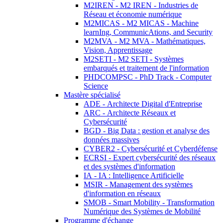
M2IREN - M2 IREN - Industries de
Réseau et économie numérique
M2MICAS - M2 MICAS - Machine
learnIng, CommunicAtions, and Security
M2MVA - M2 MVA - Mathématiques,
Vision, Apprentissage
M2SETI - M2 SETI - Systèmes
embarqués et traitement de l'information
PHDCOMPSC - PhD Track - Computer
Science
Mastère spécialisé
ADE - Architecte Digital d'Entreprise
ARC - Architecte Réseaux et
Cybersécurité
BGD - Big Data : gestion et analyse des
données massives
CYBER2 - Cybersécurité et Cyberdéfense
ECRSI - Expert cybersécurité des réseaux
et des systèmes d'information
IA - IA : Intelligence Artificielle
MSIR - Management des systèmes
d'information en réseaux
SMOB - Smart Mobility - Transformation
Numérique des Systèmes de Mobilité
Programme d'échange