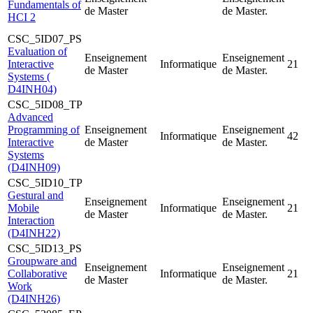
Fundamentals of
de Master
de Master.
HCI 2
CSC_5ID07_PS
Evaluation of
Enseignement
Enseignement
Interactive
Informatique
21
de Master
de Master.
Systems (
D4INH04)
CSC_5ID08_TP
Advanced
Programming of
Enseignement
Enseignement
Informatique
42
Interactive
de Master
de Master.
Systems
(D4INH09)
CSC_5ID10_TP
Gestural and
Enseignement
Enseignement
Mobile
Informatique
21
de Master
de Master.
Interaction
(D4INH22)
CSC_5ID13_PS
Groupware and
Enseignement
Enseignement
Collaborative
Informatique
21
de Master
de Master.
Work
(D4INH26)