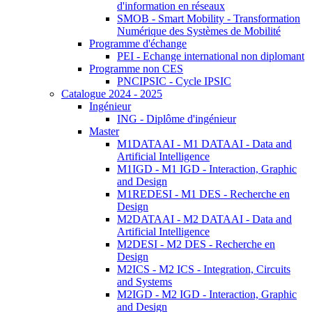
d'information en réseaux
SMOB - Smart Mobility - Transformation
Numérique des Systèmes de Mobilité
Programme d'échange
PEI - Echange international non diplomant
Programme non CES
PNCIPSIC - Cycle IPSIC
Catalogue 2024 - 2025
Ingénieur
ING - Diplôme d'ingénieur
Master
M1DATAAI - M1 DATAAI - Data and
Artificial Intelligence
M1IGD - M1 IGD - Interaction, Graphic
and Design
M1REDESI - M1 DES - Recherche en
Design
M2DATAAI - M2 DATAAI - Data and
Artificial Intelligence
M2DESI - M2 DES - Recherche en
Design
M2ICS - M2 ICS - Integration, Circuits
and Systems
M2IGD - M2 IGD - Interaction, Graphic
and Design