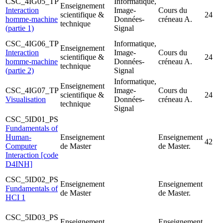
CSC_4IG05_TP
Informatique,
Enseignement
Interaction
Image-
Cours du
scientifique &
24
homme-machine
Données-
créneau A.
technique
(partie 1)
Signal
CSC_4IG06_TP
Informatique,
Enseignement
Interaction
Image-
Cours du
scientifique &
24
homme-machine
Données-
créneau A.
technique
(partie 2)
Signal
Informatique,
Enseignement
CSC_4IG07_TP
Image-
Cours du
scientifique &
24
Visualisation
Données-
créneau A.
technique
Signal
CSC_5ID01_PS
Fundamentals of
Human-
Enseignement
Enseignement
42
Computer
de Master
de Master.
Interaction [code
D4INH]
CSC_5ID02_PS
Enseignement
Enseignement
Fundamentals of
de Master
de Master.
HCI 1
CSC_5ID03_PS
Enseignement
Enseignement