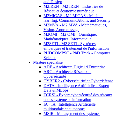
and Design
M2IREN - M2 IREN - Industries de
Réseau et économie numérique
M2MICAS - M2 MICAS - Machine
learnIng, CommunicAtions, and Security
M2MVA - M2 MVA - Mathématiques,
Vision, Apprentissage
M2QMI - M2 QMI - Quantique,
Mathématiques, Informatique
M2SETI - M2 SETI - Systèmes
embarqués et traitement de l'information
PHDCOMPSC - PhD Track - Computer
Science
Mastère spécialisé
ADE - Architecte Digital d'Entreprise
ARC - Architecte Réseaux et
Cybersécurité
CYBER2 - Cybersécurité et Cyberdéfense
DATA - Intelligence Artificielle - Expert
Data & MLops
ECRSI - Expert cybersécurité des réseaux
et des systèmes d'information
IA - IA : Intelligence Artificielle
multimodale et autonome
MSIR - Management des systèmes