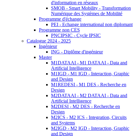
d'information en réseaux
SMOB - Smart Mobility - Transformation
Numérique des Systèmes de Mobilité
Programme d'échange
PEI - Echange international non diplomant
Programme non CES
PNCIPSIC - Cycle IPSIC
Catalogue 2024 - 2025
Ingénieur
ING - Diplôme d'ingénieur
Master
M1DATAAI - M1 DATAAI - Data and
Artificial Intelligence
M1IGD - M1 IGD - Interaction, Graphic
and Design
M1REDESI - M1 DES - Recherche en
Design
M2DATAAI - M2 DATAAI - Data and
Artificial Intelligence
M2DESI - M2 DES - Recherche en
Design
M2ICS - M2 ICS - Integration, Circuits
and Systems
M2IGD - M2 IGD - Interaction, Graphic
and Design