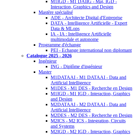
M1IGD - M1 DAIIG - Maj. IGD -
Interaction, Graphics and Design
Mastère spécialisé
ADE - Architecte Digital d'Entreprise
DATA - Intelligence Artificielle - Expert
Data & MLops
IA - IA : Intelligence Artificielle
multimodale et autonome
Programme d'échange
PEI - Echange international non diplomant
Catalogue 2025 - 2026
Ingénieur
ING - Diplôme d'ingénieur
Master
M1DATAAI - M1 DATAAI - Data and
Artificial Intelligence
M1DES - M1 DES - Recherche en Design
M1IGD - M1 IGD - Interaction, Graphics
and Design
M2DATAAI - M2 DATAAI - Data and
Artificial Intelligence
M2DES - M2 DES - Recherche en Design
M2ICS - M2 ICS - Integration, Circuits
and Systems
M2IGD - M2 IGD - Interaction, Graphics