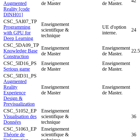
42
Augmented
de Master
de Master.
Reality [code
DINH01]
CSC_5AI07_TP
Enseignement
Programming
UE d'option
scientifique &
24
with GPU for
interne.
technique
Deep Learning
CSC_5DA09_TP
Enseignement
Enseignement
Knowledge Base
22.5
de Master
de Master.
Construction
CSC_5ID16_PS
Enseignement
Enseignement
Serious game
de Master
de Master.
CSC_5ID31_PS
Augmented
Reality
Enseignement
Enseignement
Experience
de Master
de Master.
Design &
Previsualization
CSC_51052_EP
Enseignement
Visualisation des
scientifique &
36
Données
technique
CSC_51063_EP
Enseignement
Théorie de
scientifique &
36