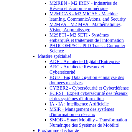
M2IREN - M2 IREN - Industries de
Réseau et économie numérique
M2MICAS - M2 MICAS - Machine
learnIng, CommunicAtions, and Security
M2MVA - M2 MVA - Mathématiques,
Vision, Apprentissage
M2SETI - M2 SETI - Systèmes
embarqués et traitement de l'information
PHDCOMPSC - PhD Track - Computer
Science
Mastère spécialisé
ADE - Architecte Digital d'Entreprise
ARC - Architecte Réseaux et
Cybersécurité
BGD - Big Data : gestion et analyse des
données massives
CYBER2 - Cybersécurité et Cyberdéfense
ECRSI - Expert cybersécurité des réseaux
et des systèmes d'information
IA - IA : Intelligence Artificielle
MSIR - Management des systèmes
d'information en réseaux
SMOB - Smart Mobility - Transformation
Numérique des Systèmes de Mobilité
Programme d'échange