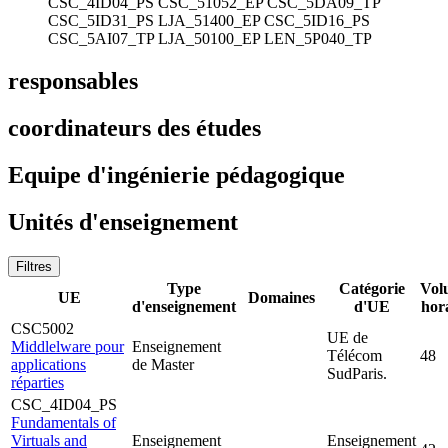
CSC_4ID04_PS
CSC_51052_EP
CSC_5DA09_TP
CSC_5ID31_PS
LJA_51400_EP
CSC_5ID16_PS
CSC_5AI07_TP
LJA_50100_EP
LEN_5P040_TP
responsables
coordinateurs des études
Equipe d'ingénierie pédagogique
Unités d'enseignement
Filtres
Type
Catégorie
Vol
UE
Domaines
d'enseignement
d'UE
hor
CSC5002
UE de
Middlelware pour
Enseignement
Télécom
48
applications
de Master
SudParis.
réparties
CSC_4ID04_PS
Fundamentals of
Virtuals and
Enseignement
Enseignement