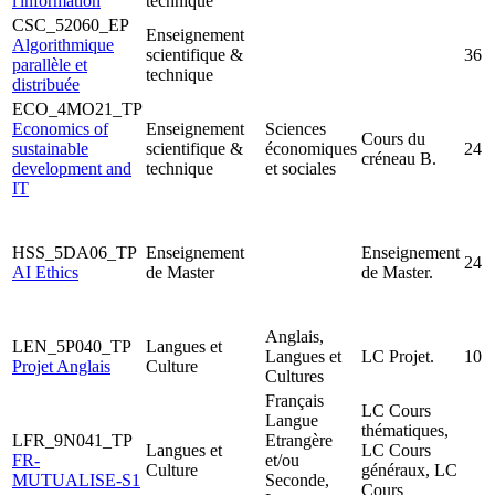
l'information
technique
CSC_52060_EP
Enseignement
Algorithmique
scientifique &
36
parallèle et
technique
distribuée
ECO_4MO21_TP
Economics of
Enseignement
Sciences
Cours du
sustainable
scientifique &
économiques
24
créneau B.
development and
technique
et sociales
IT
HSS_5DA06_TP
Enseignement
Enseignement
24
AI Ethics
de Master
de Master.
Anglais,
LEN_5P040_TP
Langues et
Langues et
LC Projet.
10
Projet Anglais
Culture
Cultures
Français
LC Cours
Langue
thématiques,
LFR_9N041_TP
Etrangère
Langues et
LC Cours
FR-
et/ou
Culture
généraux, LC
MUTUALISE-S1
Seconde,
Cours