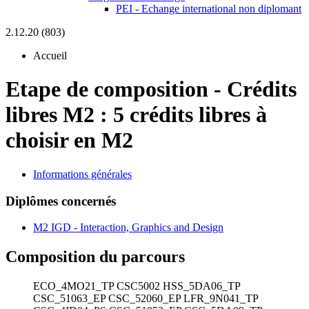
PEI - Echange international non diplomant
2.12.20 (803)
Accueil
Etape de composition
-
Crédits
libres M2 :
5 crédits libres à
choisir en M2
Informations générales
Diplômes concernés
M2 IGD - Interaction, Graphics and Design
Composition du parcours
ECO_4MO21_TP
CSC5002
HSS_5DA06_TP
CSC_51063_EP
CSC_52060_EP
LFR_9N041_TP