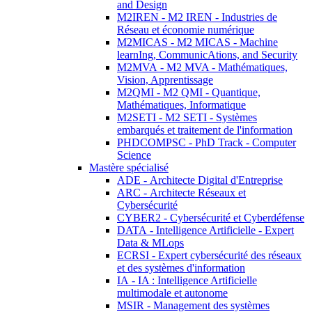
and Design
M2IREN - M2 IREN - Industries de
Réseau et économie numérique
M2MICAS - M2 MICAS - Machine
learnIng, CommunicAtions, and Security
M2MVA - M2 MVA - Mathématiques,
Vision, Apprentissage
M2QMI - M2 QMI - Quantique,
Mathématiques, Informatique
M2SETI - M2 SETI - Systèmes
embarqués et traitement de l'information
PHDCOMPSC - PhD Track - Computer
Science
Mastère spécialisé
ADE - Architecte Digital d'Entreprise
ARC - Architecte Réseaux et
Cybersécurité
CYBER2 - Cybersécurité et Cyberdéfense
DATA - Intelligence Artificielle - Expert
Data & MLops
ECRSI - Expert cybersécurité des réseaux
et des systèmes d'information
IA - IA : Intelligence Artificielle
multimodale et autonome
MSIR - Management des systèmes