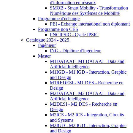
d'information en réseaux
SMOB - Smart Mobility - Transformation
Numérique des Systèmes de Mobilité
Programme d'échange
PEI - Echange international non diplomant
Programme non CES
PNCIPSIC - Cycle IPSIC
Catalogue 2024 - 2025
Ingénieur
ING - Diplôme d'ingénieur
Master
M1DATAAI - M1 DATAAI - Data and
Artificial Intelligence
M1IGD - M1 IGD - Interaction, Graphic
and Design
M1REDESI - M1 DES - Recherche en
Design
M2DATAAI - M2 DATAAI - Data and
Artificial Intelligence
M2DESI - M2 DES - Recherche en
Design
M2ICS - M2 ICS - Integration, Circuits
and Systems
M2IGD - M2 IGD - Interaction, Graphic
and Design