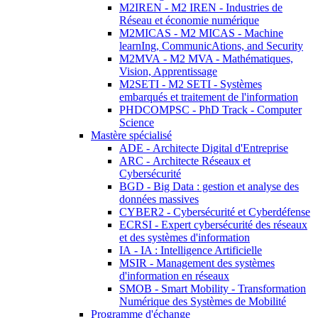
M2IREN - M2 IREN - Industries de
Réseau et économie numérique
M2MICAS - M2 MICAS - Machine
learnIng, CommunicAtions, and Security
M2MVA - M2 MVA - Mathématiques,
Vision, Apprentissage
M2SETI - M2 SETI - Systèmes
embarqués et traitement de l'information
PHDCOMPSC - PhD Track - Computer
Science
Mastère spécialisé
ADE - Architecte Digital d'Entreprise
ARC - Architecte Réseaux et
Cybersécurité
BGD - Big Data : gestion et analyse des
données massives
CYBER2 - Cybersécurité et Cyberdéfense
ECRSI - Expert cybersécurité des réseaux
et des systèmes d'information
IA - IA : Intelligence Artificielle
MSIR - Management des systèmes
d'information en réseaux
SMOB - Smart Mobility - Transformation
Numérique des Systèmes de Mobilité
Programme d'échange