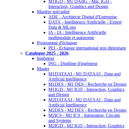
M1IGD - M1 DAIIG - Maj. IGD -
Interaction, Graphics and Design
Mastère spécialisé
ADE - Architecte Digital d'Entreprise
DATA - Intelligence Artificielle - Expert
Data & MLops
IA - IA : Intelligence Artificielle
multimodale et autonome
Programme d'échange
PEI - Echange international non diplomant
Catalogue 2025 - 2026
Ingénieur
ING - Diplôme d'ingénieur
Master
M1DATAAI - M1 DATAAI - Data and
Artificial Intelligence
M1DES - M1 DES - Recherche en Design
M1IGD - M1 IGD - Interaction, Graphics
and Design
M2DATAAI - M2 DATAAI - Data and
Artificial Intelligence
M2DES - M2 DES - Recherche en Design
M2ICS - M2 ICS - Integration, Circuits
and Systems
M2IGD - M2 IGD - Interaction, Graphics