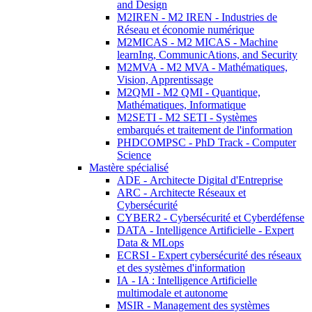
and Design
M2IREN - M2 IREN - Industries de
Réseau et économie numérique
M2MICAS - M2 MICAS - Machine
learnIng, CommunicAtions, and Security
M2MVA - M2 MVA - Mathématiques,
Vision, Apprentissage
M2QMI - M2 QMI - Quantique,
Mathématiques, Informatique
M2SETI - M2 SETI - Systèmes
embarqués et traitement de l'information
PHDCOMPSC - PhD Track - Computer
Science
Mastère spécialisé
ADE - Architecte Digital d'Entreprise
ARC - Architecte Réseaux et
Cybersécurité
CYBER2 - Cybersécurité et Cyberdéfense
DATA - Intelligence Artificielle - Expert
Data & MLops
ECRSI - Expert cybersécurité des réseaux
et des systèmes d'information
IA - IA : Intelligence Artificielle
multimodale et autonome
MSIR - Management des systèmes