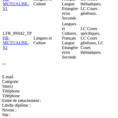
MUTUALISE-
Culture
Langue
thématiques,
S1
Etrangère
LC Cours
et/ou
généraux.
Seconde
Langues
et
LC Cours
LFR_9N042_TP
Cultures,
spécifiques,
FR-
Langues et
Français
LC Cours
MUTUALISE-
Culture
Langue
généraux, LC
S2
Etrangère
Cours
et/ou
thématiques.
Seconde
E-mail
Catégorie
Site(s)
Téléphone
Téléphone
Entité de rattachement :
Libelle diplôme :
Niveau :
Site :