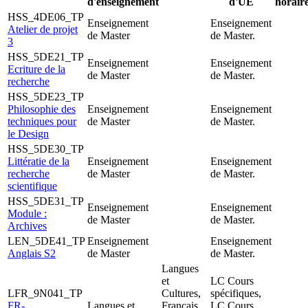
d'enseignement
d'UE
horair
HSS_4DE06_TP
Enseignement
Enseignement
Atelier de projet
de Master
de Master.
3
HSS_5DE21_TP
Enseignement
Enseignement
Ecriture de la
de Master
de Master.
recherche
HSS_5DE23_TP
Philosophie des
Enseignement
Enseignement
techniques pour
de Master
de Master.
le Design
HSS_5DE30_TP
Littératie de la
Enseignement
Enseignement
recherche
de Master
de Master.
scientifique
HSS_5DE31_TP
Enseignement
Enseignement
Module :
de Master
de Master.
Archives
LEN_5DE41_TP
Enseignement
Enseignement
Anglais S2
de Master
de Master.
Langues
et
LC Cours
LFR_9N041_TP
Cultures,
spécifiques,
FR-
Langues et
Français
LC Cours