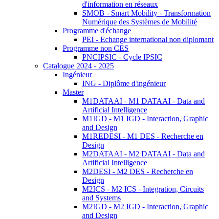
d'information en réseaux
SMOB - Smart Mobility - Transformation
Numérique des Systèmes de Mobilité
Programme d'échange
PEI - Echange international non diplomant
Programme non CES
PNCIPSIC - Cycle IPSIC
Catalogue 2024 - 2025
Ingénieur
ING - Diplôme d'ingénieur
Master
M1DATAAI - M1 DATAAI - Data and
Artificial Intelligence
M1IGD - M1 IGD - Interaction, Graphic
and Design
M1REDESI - M1 DES - Recherche en
Design
M2DATAAI - M2 DATAAI - Data and
Artificial Intelligence
M2DESI - M2 DES - Recherche en
Design
M2ICS - M2 ICS - Integration, Circuits
and Systems
M2IGD - M2 IGD - Interaction, Graphic
and Design