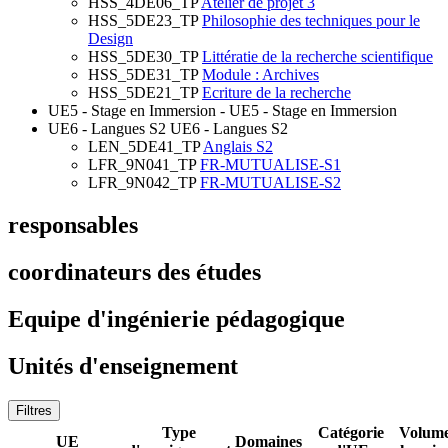
HSS_4DE06_TP
Atelier de projet 3
HSS_5DE23_TP
Philosophie des techniques pour le
Design
HSS_5DE30_TP
Littératie de la recherche scientifique
HSS_5DE31_TP
Module : Archives
HSS_5DE21_TP
Ecriture de la recherche
UE5 - Stage en Immersion
- UE5 - Stage en Immersion
UE6 - Langues S2
UE6 - Langues S2
LEN_5DE41_TP
Anglais S2
LFR_9N041_TP
FR-MUTUALISE-S1
LFR_9N042_TP
FR-MUTUALISE-S2
responsables
coordinateurs des études
Equipe d'ingénierie pédagogique
Unités d'enseignement
Filtres
Type
Catégorie
Volum
UE
Domaines