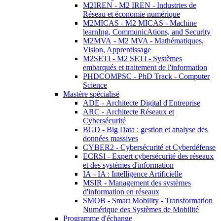
M2IREN - M2 IREN - Industries de
Réseau et économie numérique
M2MICAS - M2 MICAS - Machine
learnIng, CommunicAtions, and Security
M2MVA - M2 MVA - Mathématiques,
Vision, Apprentissage
M2SETI - M2 SETI - Systèmes
embarqués et traitement de l'information
PHDCOMPSC - PhD Track - Computer
Science
Mastère spécialisé
ADE - Architecte Digital d'Entreprise
ARC - Architecte Réseaux et
Cybersécurité
BGD - Big Data : gestion et analyse des
données massives
CYBER2 - Cybersécurité et Cyberdéfense
ECRSI - Expert cybersécurité des réseaux
et des systèmes d'information
IA - IA : Intelligence Artificielle
MSIR - Management des systèmes
d'information en réseaux
SMOB - Smart Mobility - Transformation
Numérique des Systèmes de Mobilité
Programme d'échange