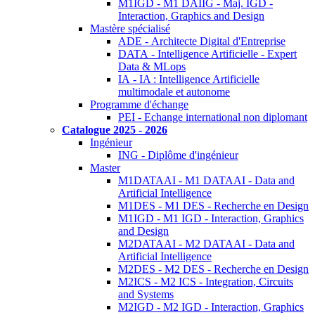
M1IGD - M1 DAIIG - Maj. IGD -
Interaction, Graphics and Design
Mastère spécialisé
ADE - Architecte Digital d'Entreprise
DATA - Intelligence Artificielle - Expert
Data & MLops
IA - IA : Intelligence Artificielle
multimodale et autonome
Programme d'échange
PEI - Echange international non diplomant
Catalogue 2025 - 2026
Ingénieur
ING - Diplôme d'ingénieur
Master
M1DATAAI - M1 DATAAI - Data and
Artificial Intelligence
M1DES - M1 DES - Recherche en Design
M1IGD - M1 IGD - Interaction, Graphics
and Design
M2DATAAI - M2 DATAAI - Data and
Artificial Intelligence
M2DES - M2 DES - Recherche en Design
M2ICS - M2 ICS - Integration, Circuits
and Systems
M2IGD - M2 IGD - Interaction, Graphics