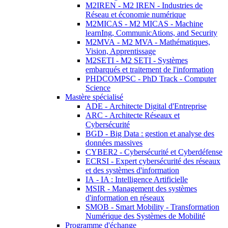
M2IREN - M2 IREN - Industries de
Réseau et économie numérique
M2MICAS - M2 MICAS - Machine
learnIng, CommunicAtions, and Security
M2MVA - M2 MVA - Mathématiques,
Vision, Apprentissage
M2SETI - M2 SETI - Systèmes
embarqués et traitement de l'information
PHDCOMPSC - PhD Track - Computer
Science
Mastère spécialisé
ADE - Architecte Digital d'Entreprise
ARC - Architecte Réseaux et
Cybersécurité
BGD - Big Data : gestion et analyse des
données massives
CYBER2 - Cybersécurité et Cyberdéfense
ECRSI - Expert cybersécurité des réseaux
et des systèmes d'information
IA - IA : Intelligence Artificielle
MSIR - Management des systèmes
d'information en réseaux
SMOB - Smart Mobility - Transformation
Numérique des Systèmes de Mobilité
Programme d'échange