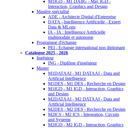
M1IGD - M1 DAIIG - Maj. IGD -
Interaction, Graphics and Design
Mastère spécialisé
ADE - Architecte Digital d'Entreprise
DATA - Intelligence Artificielle - Expert
Data & MLops
IA - IA : Intelligence Artificielle
multimodale et autonome
Programme d'échange
PEI - Echange international non diplomant
Catalogue 2025 - 2026
Ingénieur
ING - Diplôme d'ingénieur
Master
M1DATAAI - M1 DATAAI - Data and
Artificial Intelligence
M1DES - M1 DES - Recherche en Design
M1IGD - M1 IGD - Interaction, Graphics
and Design
M2DATAAI - M2 DATAAI - Data and
Artificial Intelligence
M2DES - M2 DES - Recherche en Design
M2ICS - M2 ICS - Integration, Circuits
and Systems
M2IGD - M2 IGD - Interaction, Graphics