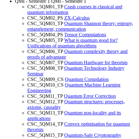
QMI - Semestre 1
QMI - Semestre 1
CSC_5QM01_TP
Crash courses in classical and
quantum information
CSC_5QM02_PS
ZX-Calculus
CSC_5QM03_TP
Quantum Shannon theory: entropy,
entanglement, communication
CSC_5QM04_PS
Tensor Computations
CSC_5QM05_TP
What is quantum good for?
Unifications of quantum algorithms
CSC_5QM06_TP
Quantum complexity theory and
proofs of advantage
CSC_5QM07_TP
Quantum Hardware for theorists
CSC_5QM08_TP
Quantum Technology Industry
Seminar
CSC_5QM09_CS
Quantum Compilation
CSC_5QM10_CS
Quantum Machine Learning
Engineering
CSC_5QM11_TP
Quantum Error Correction
CSC_5QM12_TP
Quantum structures: processes,
axioms, causality
CSC_5QM13_TP
Quantum non-locality and its
applications
CSC_5QM14_TP
Convex optimisation for quantum
theorists
CSC_5QM15_TP
Quantum-Safe Cryptography