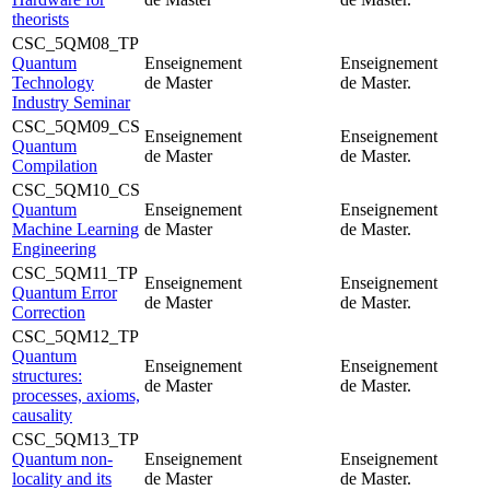
theorists
CSC_5QM08_TP
Quantum
Enseignement
Enseignement
Technology
de Master
de Master.
Industry Seminar
CSC_5QM09_CS
Enseignement
Enseignement
Quantum
de Master
de Master.
Compilation
CSC_5QM10_CS
Quantum
Enseignement
Enseignement
Machine Learning
de Master
de Master.
Engineering
CSC_5QM11_TP
Enseignement
Enseignement
Quantum Error
de Master
de Master.
Correction
CSC_5QM12_TP
Quantum
Enseignement
Enseignement
structures:
de Master
de Master.
processes, axioms,
causality
CSC_5QM13_TP
Quantum non-
Enseignement
Enseignement
locality and its
de Master
de Master.