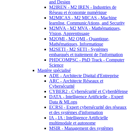
and Design
M2IREN - M2 IREN - Industries de
Réseau et économie numérique
M2MICAS - M2 MICAS - Machine
learnIng, CommunicAtions, and Security
M2MVA - M2 MVA - Mathématiques,
Vision, Apprentissage
M2QMI - M2 QMI - Quantique,
Mathématiques, Informatique
M2SETI - M2 SETI - Systèmes
embarqués et traitement de l'information
PHDCOMPSC - PhD Track - Computer
Science
Mastère spécialisé
ADE - Architecte Digital d'Entreprise
ARC - Architecte Réseaux et
Cybersécurité
CYBER2 - Cybersécurité et Cyberdéfense
DATA - Intelligence Artificielle - Expert
Data & MLops
ECRSI - Expert cybersécurité des réseaux
et des systèmes d'information
IA - IA : Intelligence Artificielle
multimodale et autonome
MSIR - Management des systèmes