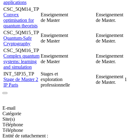
applications
CSC_5QM14_TP
Convex
Enseignement
Enseignement
optimisation for
de Master
de Master.
quantum theorists
CSC_5QM15_TP
Enseignement
Enseignement
Quantum-Safe
de Master
de Master.
Cryptography
CSC_5QM16_TP
Complex quantum
Enseignement
Enseignement
systems: learning
de Master
de Master.
and simulation
INT_5IP35_TP
Stages et
Enseignement
Stage de Master 2
exploration
1
de Master.
IP Paris
professionnelle
E-mail
Catégorie
Site(s)
Téléphone
Téléphone
Entité de rattachement :