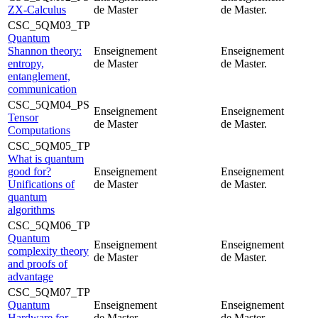
ZX-Calculus
de Master
de Master.
CSC_5QM03_TP
Quantum
Shannon theory:
Enseignement
Enseignement
entropy,
de Master
de Master.
entanglement,
communication
CSC_5QM04_PS
Enseignement
Enseignement
Tensor
de Master
de Master.
Computations
CSC_5QM05_TP
What is quantum
good for?
Enseignement
Enseignement
Unifications of
de Master
de Master.
quantum
algorithms
CSC_5QM06_TP
Quantum
Enseignement
Enseignement
complexity theory
de Master
de Master.
and proofs of
advantage
CSC_5QM07_TP
Quantum
Enseignement
Enseignement
Hardware for
de Master
de Master.