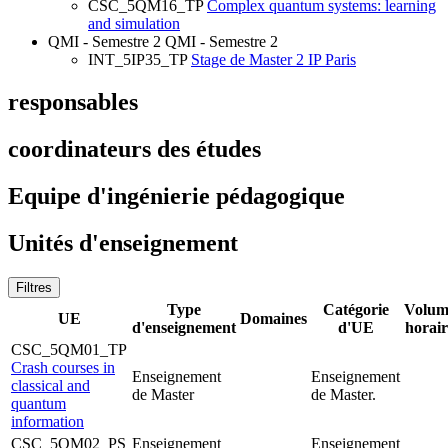
CSC_5QM16_TP
Complex quantum systems: learning
and simulation
QMI - Semestre 2
QMI - Semestre 2
INT_5IP35_TP
Stage de Master 2 IP Paris
responsables
coordinateurs des études
Equipe d'ingénierie pédagogique
Unités d'enseignement
Filtres
Type
Catégorie
Volum
UE
Domaines
d'enseignement
d'UE
horair
CSC_5QM01_TP
Crash courses in
Enseignement
Enseignement
classical and
de Master
de Master.
quantum
information
CSC_5QM02_PS
Enseignement
Enseignement