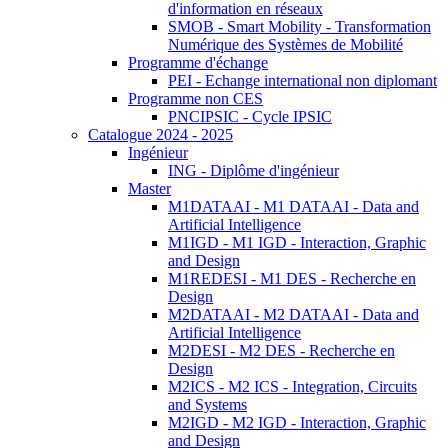
d'information en réseaux
SMOB - Smart Mobility - Transformation
Numérique des Systèmes de Mobilité
Programme d'échange
PEI - Echange international non diplomant
Programme non CES
PNCIPSIC - Cycle IPSIC
Catalogue 2024 - 2025
Ingénieur
ING - Diplôme d'ingénieur
Master
M1DATAAI - M1 DATAAI - Data and
Artificial Intelligence
M1IGD - M1 IGD - Interaction, Graphic
and Design
M1REDESI - M1 DES - Recherche en
Design
M2DATAAI - M2 DATAAI - Data and
Artificial Intelligence
M2DESI - M2 DES - Recherche en
Design
M2ICS - M2 ICS - Integration, Circuits
and Systems
M2IGD - M2 IGD - Interaction, Graphic
and Design