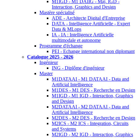
M1IGD - M1 DAIIG - Maj. IGD -
Interaction, Graphics and Design
Mastère spécialisé
ADE - Architecte Digital d'Entreprise
DATA - Intelligence Artificielle - Expert
Data & MLops
IA - IA : Intelligence Artificielle
multimodale et autonome
Programme d'échange
PEI - Echange international non diplomant
Catalogue 2025 - 2026
Ingénieur
ING - Diplôme d'ingénieur
Master
M1DATAAI - M1 DATAAI - Data and
Artificial Intelligence
M1DES - M1 DES - Recherche en Design
M1IGD - M1 IGD - Interaction, Graphics
and Design
M2DATAAI - M2 DATAAI - Data and
Artificial Intelligence
M2DES - M2 DES - Recherche en Design
M2ICS - M2 ICS - Integration, Circuits
and Systems
M2IGD - M2 IGD - Interaction, Graphics