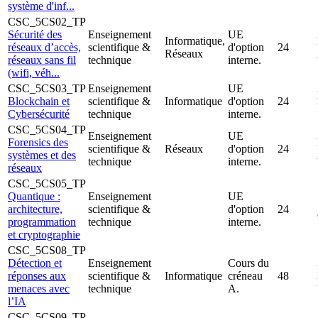
système d'inf...
CSC_5CS02_TP
Sécurité des
Enseignement
UE
Informatique,
réseaux d’accès,
scientifique &
d'option
24
Réseaux
réseaux sans fil
technique
interne.
(wifi, véh...
CSC_5CS03_TP
Enseignement
UE
Blockchain et
scientifique &
Informatique
d'option
24
Cybersécurité
technique
interne.
CSC_5CS04_TP
Enseignement
UE
Forensics des
scientifique &
Réseaux
d'option
24
systèmes et des
technique
interne.
réseaux
CSC_5CS05_TP
Quantique :
Enseignement
UE
architecture,
scientifique &
d'option
24
programmation
technique
interne.
et cryptographie
CSC_5CS08_TP
Détection et
Enseignement
Cours du
réponses aux
scientifique &
Informatique
créneau
48
menaces avec
technique
A.
l’IA
CSC_5CS09_TP