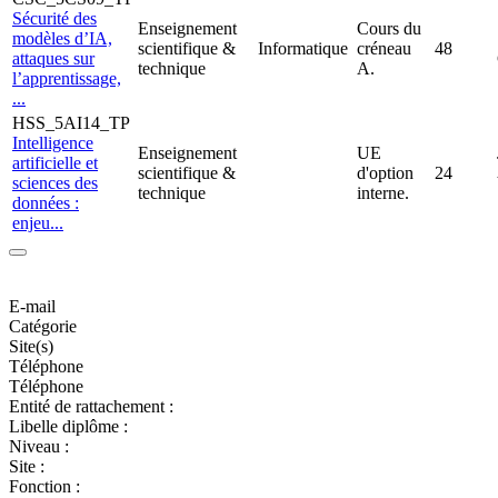
Sécurité des
Enseignement
Cours du
modèles d’IA,
scientifique &
Informatique
créneau
48
attaques sur
technique
A.
l’apprentissage,
...
HSS_5AI14_TP
Intelligence
Enseignement
UE
artificielle et
scientifique &
d'option
24
sciences des
technique
interne.
données :
enjeu...
E-mail
Catégorie
Site(s)
Téléphone
Téléphone
Entité de rattachement :
Libelle diplôme :
Niveau :
Site :
Fonction :