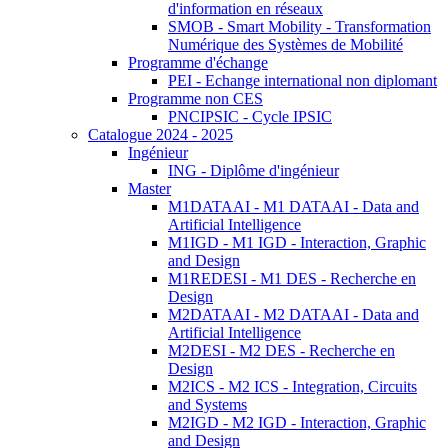
d'information en réseaux
SMOB - Smart Mobility - Transformation
Numérique des Systèmes de Mobilité
Programme d'échange
PEI - Echange international non diplomant
Programme non CES
PNCIPSIC - Cycle IPSIC
Catalogue 2024 - 2025
Ingénieur
ING - Diplôme d'ingénieur
Master
M1DATAAI - M1 DATAAI - Data and
Artificial Intelligence
M1IGD - M1 IGD - Interaction, Graphic
and Design
M1REDESI - M1 DES - Recherche en
Design
M2DATAAI - M2 DATAAI - Data and
Artificial Intelligence
M2DESI - M2 DES - Recherche en
Design
M2ICS - M2 ICS - Integration, Circuits
and Systems
M2IGD - M2 IGD - Interaction, Graphic
and Design