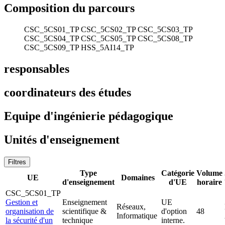
Composition du parcours
CSC_5CS01_TP
CSC_5CS02_TP
CSC_5CS03_TP
CSC_5CS04_TP
CSC_5CS05_TP
CSC_5CS08_TP
CSC_5CS09_TP
HSS_5AI14_TP
responsables
coordinateurs des études
Equipe d'ingénierie pédagogique
Unités d'enseignement
Filtres
Type
Catégorie
Volume
UE
Domaines
d'enseignement
d'UE
horaire
CSC_5CS01_TP
Gestion et
Enseignement
UE
Réseaux,
organisation de
scientifique &
d'option
48
Informatique
la sécurité d'un
technique
interne.