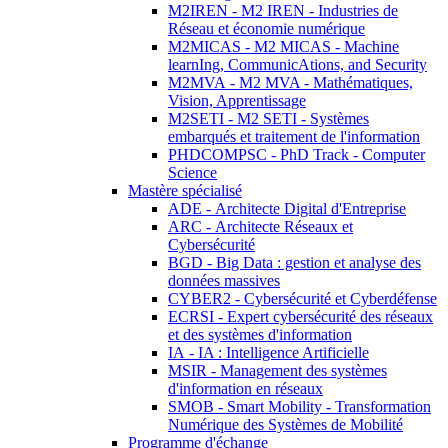
M2IREN - M2 IREN - Industries de
Réseau et économie numérique
M2MICAS - M2 MICAS - Machine
learnIng, CommunicAtions, and Security
M2MVA - M2 MVA - Mathématiques,
Vision, Apprentissage
M2SETI - M2 SETI - Systèmes
embarqués et traitement de l'information
PHDCOMPSC - PhD Track - Computer
Science
Mastère spécialisé
ADE - Architecte Digital d'Entreprise
ARC - Architecte Réseaux et
Cybersécurité
BGD - Big Data : gestion et analyse des
données massives
CYBER2 - Cybersécurité et Cyberdéfense
ECRSI - Expert cybersécurité des réseaux
et des systèmes d'information
IA - IA : Intelligence Artificielle
MSIR - Management des systèmes
d'information en réseaux
SMOB - Smart Mobility - Transformation
Numérique des Systèmes de Mobilité
Programme d'échange