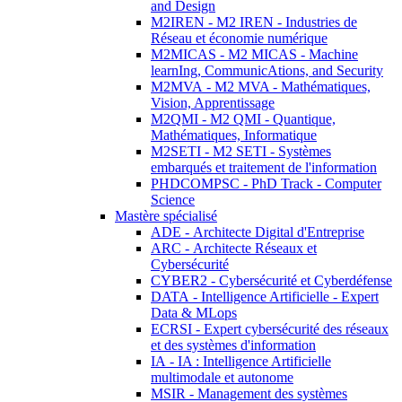
and Design
M2IREN - M2 IREN - Industries de
Réseau et économie numérique
M2MICAS - M2 MICAS - Machine
learnIng, CommunicAtions, and Security
M2MVA - M2 MVA - Mathématiques,
Vision, Apprentissage
M2QMI - M2 QMI - Quantique,
Mathématiques, Informatique
M2SETI - M2 SETI - Systèmes
embarqués et traitement de l'information
PHDCOMPSC - PhD Track - Computer
Science
Mastère spécialisé
ADE - Architecte Digital d'Entreprise
ARC - Architecte Réseaux et
Cybersécurité
CYBER2 - Cybersécurité et Cyberdéfense
DATA - Intelligence Artificielle - Expert
Data & MLops
ECRSI - Expert cybersécurité des réseaux
et des systèmes d'information
IA - IA : Intelligence Artificielle
multimodale et autonome
MSIR - Management des systèmes