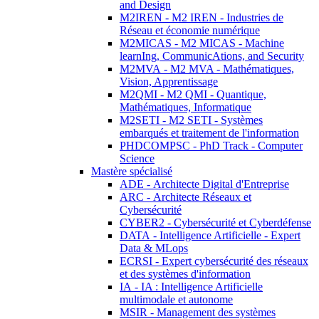
and Design
M2IREN - M2 IREN - Industries de
Réseau et économie numérique
M2MICAS - M2 MICAS - Machine
learnIng, CommunicAtions, and Security
M2MVA - M2 MVA - Mathématiques,
Vision, Apprentissage
M2QMI - M2 QMI - Quantique,
Mathématiques, Informatique
M2SETI - M2 SETI - Systèmes
embarqués et traitement de l'information
PHDCOMPSC - PhD Track - Computer
Science
Mastère spécialisé
ADE - Architecte Digital d'Entreprise
ARC - Architecte Réseaux et
Cybersécurité
CYBER2 - Cybersécurité et Cyberdéfense
DATA - Intelligence Artificielle - Expert
Data & MLops
ECRSI - Expert cybersécurité des réseaux
et des systèmes d'information
IA - IA : Intelligence Artificielle
multimodale et autonome
MSIR - Management des systèmes