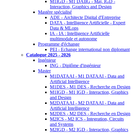
M1IGD - M1 DAIIG - Maj. IGD -
Interaction, Graphics and Design
Mastère spécialisé
ADE - Architecte Digital d'Entreprise
DATA - Intelligence Artificielle - Expert
Data & MLops
IA - IA : Intelligence Artificielle
multimodale et autonome
Programme d'échange
PEI - Echange international non diplomant
Catalogue 2025 - 2026
Ingénieur
ING - Diplôme d'ingénieur
Master
M1DATAAI - M1 DATAAI - Data and
Artificial Intelligence
M1DES - M1 DES - Recherche en Design
M1IGD - M1 IGD - Interaction, Graphics
and Design
M2DATAAI - M2 DATAAI - Data and
Artificial Intelligence
M2DES - M2 DES - Recherche en Design
M2ICS - M2 ICS - Integration, Circuits
and Systems
M2IGD - M2 IGD - Interaction, Graphics