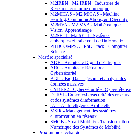
M2IREN - M2 IREN - Industries de
Réseau et économie numérique
M2MICAS - M2 MICAS - Machine
learnIng, CommunicAtions, and Security
M2MVA - M2 MVA - Mathématiques,
Vision, Apprentissage
M2SETI - M2 SETI - Systèmes
embarqués et traitement de l'information
PHDCOMPSC - PhD Track - Computer
Science
Mastère spécialisé
ADE - Architecte Digital d'Entreprise
ARC - Architecte Réseaux et
Cybersécurité
BGD - Big Data : gestion et analyse des
données massives
CYBER2 - Cybersécurité et Cyberdéfense
ECRSI - Expert cybersécurité des réseaux
et des systèmes d'information
IA - IA : Intelligence Artificielle
MSIR - Management des systèmes
d'information en réseaux
SMOB - Smart Mobility - Transformation
Numérique des Systèmes de Mobilité
Programme d'échange