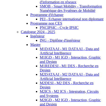
d'information en réseaux
SMOB - Smart Mobility - Transformation
Numérique des Systèmes de Mobilité
Programme d'échange
PEI - Echange international non diplomant
Programme non CES
PNCIPSIC - Cycle IPSIC
Catalogue 2024 - 2025
Ingénieur
ING - Diplôme d'ingénieur
Master
M1DATAAI - M1 DATAAI - Data and
Artificial Intelligence
M1IGD - M1 IGD - Interaction, Graphic
and Design
M1REDESI - M1 DES - Recherche en
Design
M2DATAAI - M2 DATAAI - Data and
Artificial Intelligence
M2DESI - M2 DES - Recherche en
Design
M2ICS - M2 ICS - Integration, Circuits
and Systems
M2IGD - M2 IGD - Interaction, Graphic
and Design