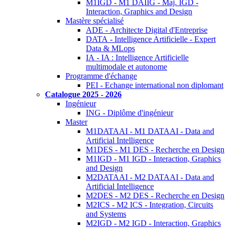
M1IGD - M1 DAIIG - Maj. IGD -
Interaction, Graphics and Design
Mastère spécialisé
ADE - Architecte Digital d'Entreprise
DATA - Intelligence Artificielle - Expert
Data & MLops
IA - IA : Intelligence Artificielle
multimodale et autonome
Programme d'échange
PEI - Echange international non diplomant
Catalogue 2025 - 2026
Ingénieur
ING - Diplôme d'ingénieur
Master
M1DATAAI - M1 DATAAI - Data and
Artificial Intelligence
M1DES - M1 DES - Recherche en Design
M1IGD - M1 IGD - Interaction, Graphics
and Design
M2DATAAI - M2 DATAAI - Data and
Artificial Intelligence
M2DES - M2 DES - Recherche en Design
M2ICS - M2 ICS - Integration, Circuits
and Systems
M2IGD - M2 IGD - Interaction, Graphics