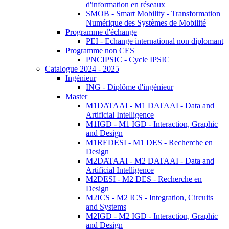
d'information en réseaux
SMOB - Smart Mobility - Transformation
Numérique des Systèmes de Mobilité
Programme d'échange
PEI - Echange international non diplomant
Programme non CES
PNCIPSIC - Cycle IPSIC
Catalogue 2024 - 2025
Ingénieur
ING - Diplôme d'ingénieur
Master
M1DATAAI - M1 DATAAI - Data and
Artificial Intelligence
M1IGD - M1 IGD - Interaction, Graphic
and Design
M1REDESI - M1 DES - Recherche en
Design
M2DATAAI - M2 DATAAI - Data and
Artificial Intelligence
M2DESI - M2 DES - Recherche en
Design
M2ICS - M2 ICS - Integration, Circuits
and Systems
M2IGD - M2 IGD - Interaction, Graphic
and Design