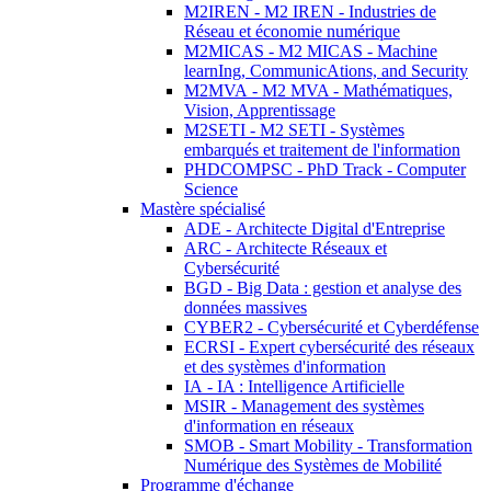
M2IREN - M2 IREN - Industries de
Réseau et économie numérique
M2MICAS - M2 MICAS - Machine
learnIng, CommunicAtions, and Security
M2MVA - M2 MVA - Mathématiques,
Vision, Apprentissage
M2SETI - M2 SETI - Systèmes
embarqués et traitement de l'information
PHDCOMPSC - PhD Track - Computer
Science
Mastère spécialisé
ADE - Architecte Digital d'Entreprise
ARC - Architecte Réseaux et
Cybersécurité
BGD - Big Data : gestion et analyse des
données massives
CYBER2 - Cybersécurité et Cyberdéfense
ECRSI - Expert cybersécurité des réseaux
et des systèmes d'information
IA - IA : Intelligence Artificielle
MSIR - Management des systèmes
d'information en réseaux
SMOB - Smart Mobility - Transformation
Numérique des Systèmes de Mobilité
Programme d'échange