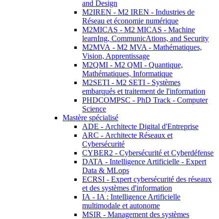
and Design
M2IREN - M2 IREN - Industries de
Réseau et économie numérique
M2MICAS - M2 MICAS - Machine
learnIng, CommunicAtions, and Security
M2MVA - M2 MVA - Mathématiques,
Vision, Apprentissage
M2QMI - M2 QMI - Quantique,
Mathématiques, Informatique
M2SETI - M2 SETI - Systèmes
embarqués et traitement de l'information
PHDCOMPSC - PhD Track - Computer
Science
Mastère spécialisé
ADE - Architecte Digital d'Entreprise
ARC - Architecte Réseaux et
Cybersécurité
CYBER2 - Cybersécurité et Cyberdéfense
DATA - Intelligence Artificielle - Expert
Data & MLops
ECRSI - Expert cybersécurité des réseaux
et des systèmes d'information
IA - IA : Intelligence Artificielle
multimodale et autonome
MSIR - Management des systèmes